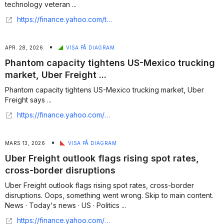
technology veteran ...
https://finance.yahoo.com/technology/ai/articles/uber-freight-elevates-ai-ambitions-142427668.html
•
APR. 28, 2026
VISA PÅ DIAGRAM
Phantom capacity tightens US-Mexico trucking
market, Uber Freight ...
Phantom capacity tightens US-Mexico trucking market, Uber
Freight says ...
https://finance.yahoo.com/economy/policy/articles/phantom-capacity-tightens-us-mexico-110000150.html
•
MARS 13, 2026
VISA PÅ DIAGRAM
Uber Freight outlook flags rising spot rates,
cross-border disruptions
Uber Freight outlook flags rising spot rates, cross-border
disruptions. Oops, something went wrong. Skip to main content.
News · Today's news · US · Politics ...
https://finance.yahoo.com/news/uber-freight-outlook-flags-rising-113000286.html