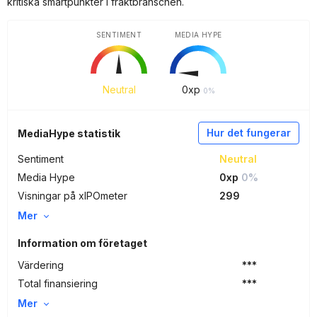
kritiska smärtpunkter i fraktbranschen.
SENTIMENT
MEDIA HYPE
Neutral
0
xp
0%
Hur det fungerar
MediaHype statistik
Sentiment
Neutral
Media Hype
0xp
0%
Visningar på xIPOmeter
299
Mer
Information om företaget
Värdering
***
Total finansiering
***
Mer