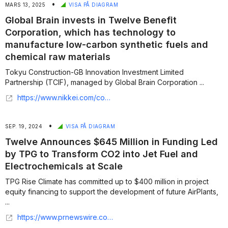
•
MARS 13, 2025
VISA PÅ DIAGRAM
Global Brain invests in Twelve Benefit
Corporation, which has technology to
manufacture low-carbon synthetic fuels and
chemical raw materials
Tokyu Construction-GB Innovation Investment Limited
Partnership (TCIF), managed by Global Brain Corporation ...
https://www.nikkei.com/compass/content/PRTKDB000000475_000047342/preview
•
SEP. 19, 2024
VISA PÅ DIAGRAM
Twelve Announces $645 Million in Funding Led
by TPG to Transform CO2 into Jet Fuel and
Electrochemicals at Scale
TPG Rise Climate has committed up to $400 million in project
equity financing to support the development of future AirPlants,
...
https://www.prnewswire.com/news-releases/twelve-announces-645-million-in-funding-led-by-tpg-to-transform-co2-into-jet-fuel-and-electrochemicals-at-scale-302253142.html