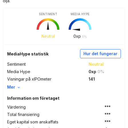
olja.
SENTIMENT
MEDIA HYPE
Neutral
0
xp
0%
Hur det fungerar
MediaHype statistik
Sentiment
Neutral
Media Hype
0xp
0%
Visningar på xIPOmeter
141
Mer
Information om företaget
Värdering
***
Total finansiering
***
Eget kapital som anskaffats
***