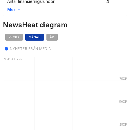
Antal finansieringsrundor
4
Mer
NewsHeat diagram
VECKA
MÅNAD
ÅR
NYHETER FRÅN MEDIA