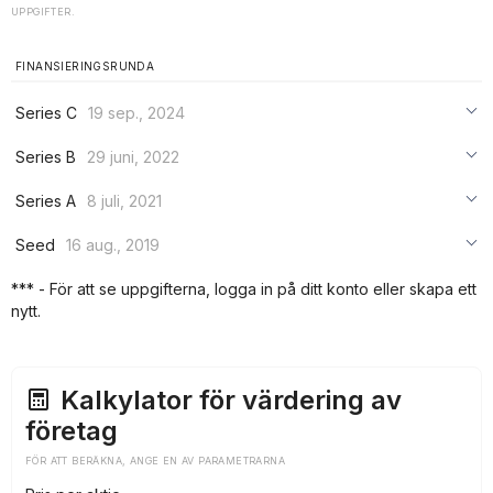
UPPGIFTER.
FINANSIERINGSRUNDA
Series C
19 sep., 2024
***
Series B
29 juni, 2022
***
***
Series A
8 juli, 2021
***
***
***
Seed
16 aug., 2019
***
***
***
*** - För att se uppgifterna, logga in på ditt konto eller skapa ett
***
nytt.
***
***
Kalkylator för värdering av
företag
FÖR ATT BERÄKNA, ANGE EN AV PARAMETRARNA