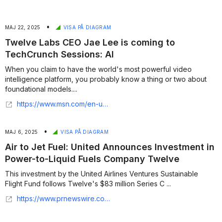
•
MAJ 22, 2025
VISA PÅ DIAGRAM
Twelve Labs CEO Jae Lee is coming to
TechCrunch Sessions: AI
When you claim to have the world's most powerful video
intelligence platform, you probably know a thing or two about
foundational models....
https://www.msn.com/en-us/news/technology/twelve-labs-ceo-jae-lee-is-coming-to-techcrunch-sessions-ai/ar-AA1F9gkg
•
MAJ 6, 2025
VISA PÅ DIAGRAM
Air to Jet Fuel: United Announces Investment in
Power-to-Liquid Fuels Company Twelve
This investment by the United Airlines Ventures Sustainable
Flight Fund follows Twelve's $83 million Series C ...
https://www.prnewswire.com/news-releases/air-to-jet-fuel-united-announces-investment-in-power-to-liquid-fuels-company-twelve-302446496.html