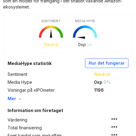
som en modell för framgång i det snabbt växande Amazon-
ekosystemet.
SENTIMENT
MEDIA HYPE
Neutral
0
xp
0%
Hur det fungerar
MediaHype statistik
Sentiment
Neutral
Media Hype
0xp
0%
Visningar på xIPOmeter
1196
Mer
Information om företaget
Värdering
***
Total finansiering
***
Eget kapital som anskaffats
***