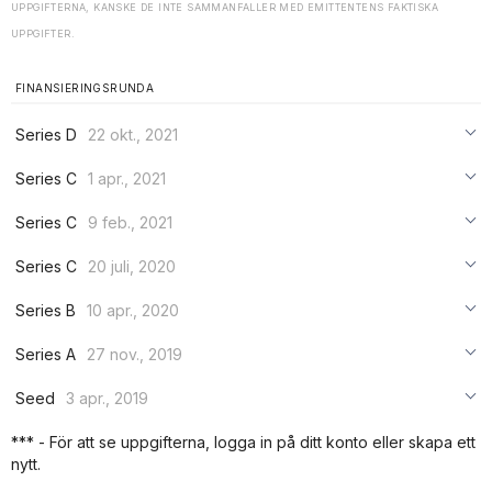
UPPGIFTERNA, KANSKE DE INTE SAMMANFALLER MED EMITTENTENS FAKTISKA
UPPGIFTER.
FINANSIERINGSRUNDA
Series D
22 okt., 2021
***
Series C
1 apr., 2021
***
***
Series С
9 feb., 2021
***
***
***
Series C
20 juli, 2020
***
***
***
Series B
10 apr., 2020
***
***
***
Series A
27 nov., 2019
***
***
***
Seed
3 apr., 2019
***
***
***
*** - För att se uppgifterna, logga in på ditt konto eller skapa ett
***
nytt.
***