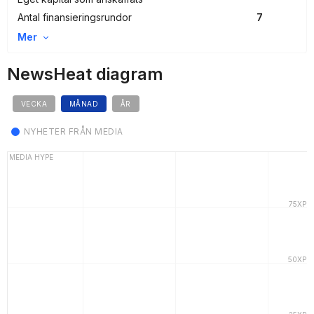
Antal finansieringsrundor
7
Mer
NewsHeat diagram
VECKA
MÅNAD
ÅR
NYHETER FRÅN MEDIA