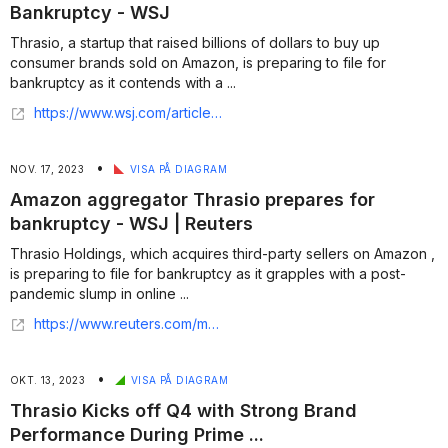
Bankruptcy - WSJ
Thrasio, a startup that raised billions of dollars to buy up
consumer brands sold on Amazon, is preparing to file for
bankruptcy as it contends with a ...
https://www.wsj.com/articles/amazon-aggregator-thrasio-prepares-for-bankruptcy-528b0227
•
NOV. 17, 2023
VISA PÅ DIAGRAM
Amazon aggregator Thrasio prepares for
bankruptcy - WSJ | Reuters
Thrasio Holdings, which acquires third-party sellers on Amazon ,
is preparing to file for bankruptcy as it grapples with a post-
pandemic slump in online ...
https://www.reuters.com/markets/deals/amazon-aggregator-thrasio-prepares-bankruptcy-wsj-2023-11-17/
•
OKT. 13, 2023
VISA PÅ DIAGRAM
Thrasio Kicks off Q4 with Strong Brand
Performance During Prime ...