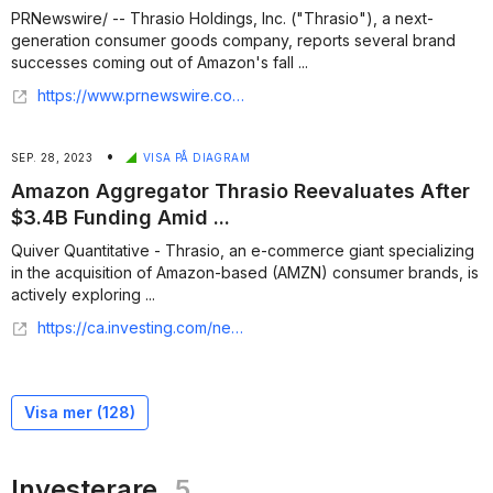
PRNewswire/ -- Thrasio Holdings, Inc. ("Thrasio"), a next-
generation consumer goods company, reports several brand
successes coming out of Amazon's fall ...
https://www.prnewswire.com/news-releases/thrasio-kicks-off-q4-with-strong-brand-performance-during-prime-big-deal-days-301955154.html
•
SEP. 28, 2023
VISA PÅ DIAGRAM
Amazon Aggregator Thrasio Reevaluates After
$3.4B Funding Amid ...
Quiver Quantitative - Thrasio, an e-commerce giant specializing
in the acquisition of Amazon-based (AMZN) consumer brands, is
actively exploring ...
https://ca.investing.com/news/stock-market-news/amazon-aggregator-thrasio-reevaluates-after-34b-funding-amid-shopping-trend-reversals-3120388
Visa mer (
128
)
Investerare
5