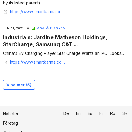
by its listed parent)....
https://www.smartkarma.com/home/category/daily-briefs/ipos-and-placements/page/18/
•
JUNI 11, 2021
VISA PÅ DIAGRAM
Industrials: Jardine Matheson Holdings,
StarCharge, Samsung C&T ...
China's EV Charging Player Star Charge Wants an IPO: Looks...
https://www.smartkarma.com/home/daily-briefs/industrials-jardine-matheson-holdings-starcharge-samsung-ct-shenzhen-intl-and-more/
Visa mer (
5
)
De
En
Es
Fr
Ru
Sv
Nyheter
Företag