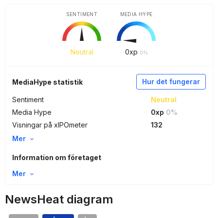
SENTIMENT
MEDIA HYPE
Neutral
0
xp
0%
Hur det fungerar
MediaHype statistik
Sentiment
Neutral
Media Hype
0xp
0%
Visningar på xIPOmeter
132
Mer
Information om företaget
Mer
NewsHeat diagram