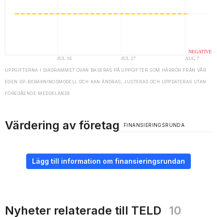
UPPGIFTERNA I DIAGRAMMET OVAN BASERAS PÅ UPPGIFTER SOM HÄRRÖR FRÅN VÅR
EGEN XP-BERÄKNINGSMODELL OCH KAN ÄNDRAS, JUSTERAS OCH UPPDATERAS UTAN
FÖREGÅENDE MEDDELANDE
Värdering av företag
FINANSIERINGSRUNDA
Lägg till information om finansieringsrundan
Nyheter relaterade till TELD
10