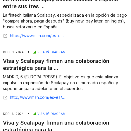
entre sus tres ...
La fintech italiana Scalapay, especializada en la opción de pago
"compra ahora, paga después" (buy now, pay later, en inglés),
busca reforzarse en España....
https://www.msn.com/es-es/dinero/empresas/la-fintech-scalapay-busca-colocar-a-espa%C3%B1a-entre-sus-tres-principales-mercados/ar-AA1GkQVq
•
DEC. 8, 2024
VISA PÅ DIAGRAM
Visa y Scalapay firman una colaboración
estratégica para la ...
MADRID, 5 (EUROPA PRESS). El objetivo es que esta alianza
impulse la expansión de Scalapay en el mercado español y
supone un paso adelante en el acuerdo ...
http://www.msn.com/es-es/dinero/economia/visa-y-scalapay-firman-una-colaboraci%C3%B3n-estrat%C3%A9gica-para-la-expansi%C3%B3n-de-los-pagos-a-plazos-en-espa%C3%B1a/ar-AA1vjnUU?apiversion=v2&noservercache=1&domshim=1&renderwebcomponents=1&wcseo=1&batchservertelemetry=1&noservertelemetry=1
•
DEC. 6, 2024
VISA PÅ DIAGRAM
Visa y Scalapay firman una colaboración
estratégica para la ...