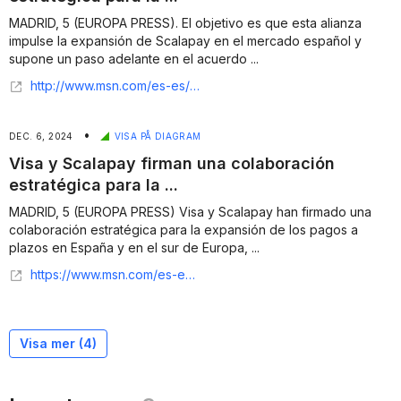
MADRID, 5 (EUROPA PRESS). El objetivo es que esta alianza
impulse la expansión de Scalapay en el mercado español y
supone un paso adelante en el acuerdo ...
http://www.msn.com/es-es/dinero/economia/visa-y-scalapay-firman-una-colaboraci%C3%B3n-estrat%C3%A9gica-para-la-expansi%C3%B3n-de-los-pagos-a-plazos-en-espa%C3%B1a/ar-AA1vjnUU?ocid=finance-verthp-feeds&apiversion=v2&noservercache=1&domshim=1&renderwebcomponents=1&wcseo=1&batchservertelemetry=1&noservertelemetry=1
•
DEC. 6, 2024
VISA PÅ DIAGRAM
Visa y Scalapay firman una colaboración
estratégica para la ...
MADRID, 5 (EUROPA PRESS) Visa y Scalapay han firmado una
colaboración estratégica para la expansión de los pagos a
plazos en España y en el sur de Europa, ...
https://www.msn.com/es-es/dinero/economia/visa-y-scalapay-firman-una-colaboraci%C3%B3n-estrat%C3%A9gica-para-la-expansi%C3%B3n-de-los-pagos-a-plazos-en-espa%C3%B1a/ar-AA1vjnUU?ocid=finance-verthp-feeds
Visa mer (
4
)