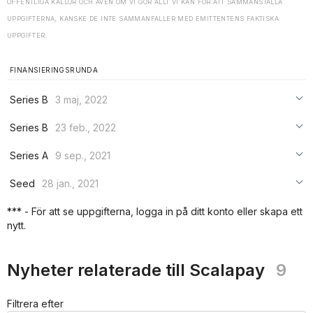
OFFENTLIGA KÄLLOR OCH ÄVEN OM VI GÖR ALLT VI KAN FÖR ATT SAMMANSTÄLLA
UPPGIFTERNA, KANSKE DE INTE SAMMANFALLER MED EMITTENTENS FAKTISKA
UPPGIFTER.
FINANSIERINGSRUNDA
Series B
3 maj, 2022
***
Series B
23 feb., 2022
***
***
Series A
9 sep., 2021
***
***
***
Seed
28 jan., 2021
***
***
***
*** - För att se uppgifterna, logga in på ditt konto eller skapa ett
***
nytt.
***
***
Nyheter relaterade till Scalapay
9
Filtrera efter