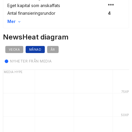
Eget kapital som anskaffats
***
Antal finansieringsrundor
4
Mer
NewsHeat diagram
VECKA
MÅNAD
ÅR
NYHETER FRÅN MEDIA