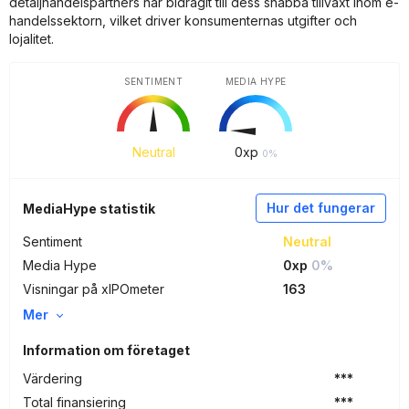
detaljhandelspartners har bidragit till dess snabba tillväxt inom e-
handelssektorn, vilket driver konsumenternas utgifter och
lojalitet.
SENTIMENT
MEDIA HYPE
Neutral
0
xp
0%
Hur det fungerar
MediaHype statistik
Sentiment
Neutral
Media Hype
0xp
0%
Visningar på xIPOmeter
163
Mer
Information om företaget
Värdering
***
Total finansiering
***