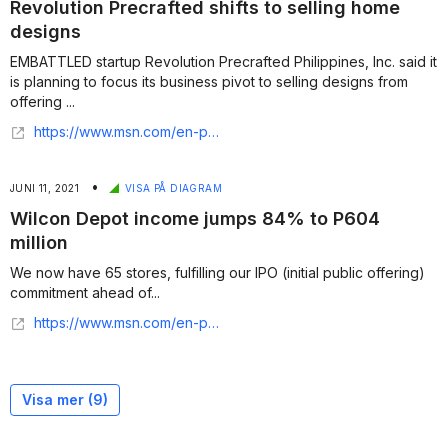
Revolution Precrafted shifts to selling home
designs
EMBATTLED startup Revolution Precrafted Philippines, Inc. said it
is planning to focus its business pivot to selling designs from
offering ...
https://www.msn.com/en-ph/money/business/revolution-precrafted-shifts-to-selling-home-designs/ar-AAKSbfT?amp%25253Bocid=DELLDHP
•
JUNI 11, 2021
VISA PÅ DIAGRAM
Wilcon Depot income jumps 84% to P604
million
We now have 65 stores, fulfilling our IPO (initial public offering)
commitment ahead of...
https://www.msn.com/en-ph/money/business/wilcon-depot-income-jumps-84-to-p604-million/ar-BB1gbRgn?li=BBr8Mkn&page=7
Visa mer (
9
)