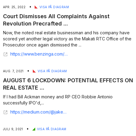
•
APR. 25, 2022
VISA PÅ DIAGRAM
Court Dismisses All Complaints Against
Revolution Precrafted ...
Now, the noted real estate businessman and his company have
scored yet another legal victory as the Makati RTC Office of the
Prosecutor once again dismissed the ...
https://www.benzinga.com/pressreleases/22/04/g26791027/court-dismisses-all-complaints-against-revolution-precrafted
•
AUG. 7, 2021
VISA PÅ DIAGRAM
AUGUST 6 LOCKDOWN: POTENTIAL EFFECTS ON
REAL ESTATE ...
If I had Bill Ackman money and RP CEO Robbie Antonio
successfully IPO'd,...
https://medium.com/@jakenasolloria/august-6-lockdown-potential-effects-on-real-estate-rental-leasing-sale-e9867223ee99
•
JULI 9, 2021
VISA PÅ DIAGRAM