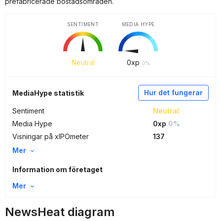
prefabricerade bostadsområden.
SENTIMENT
MEDIA HYPE
Neutral
0
xp
0%
Hur det fungerar
MediaHype statistik
Sentiment
Neutral
Media Hype
0xp
0%
Visningar på xIPOmeter
137
Mer
Information om företaget
Mer
NewsHeat diagram