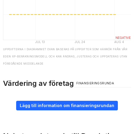
UPPGIFTERNA I DIAGRAMMET OVAN BASERAS PÅ UPPGIFTER SOM HÄRRÖR FRÅN VÅR
EGEN XP-BERÄKNINGSMODELL OCH KAN ÄNDRAS, JUSTERAS OCH UPPDATERAS UTAN
FÖREGÅENDE MEDDELANDE
Värdering av företag
FINANSIERINGSRUNDA
Lägg till information om finansieringsrundan