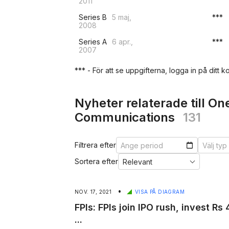
2011
Series B
5 maj,
***
2008
Series A
6 apr.,
***
2007
*** - För att se uppgifterna, logga in på ditt ko
Nyheter relaterade till O
Communications
131
Filtrera efter
Sortera efter
•
NOV. 17, 2021
VISA PÅ DIAGRAM
FPIs: FPIs join IPO rush, invest Rs
...