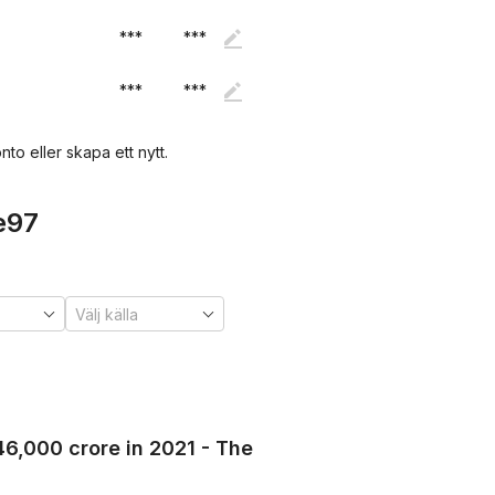
***
***
***
***
nto eller skapa ett nytt.
ne97
 46,000 crore in 2021 - The