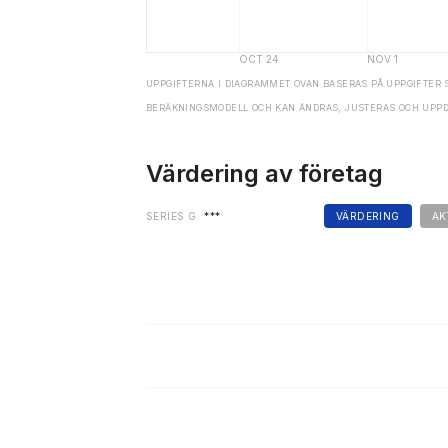
UPPGIFTERNA I DIAGRAMMET OVAN BASERAS PÅ UPPGIFTER 
BERÄKNINGSMODELL OCH KAN ÄNDRAS, JUSTERAS OCH UPP
Värdering av företag
SERIES G
***
VÄRDERING
AK