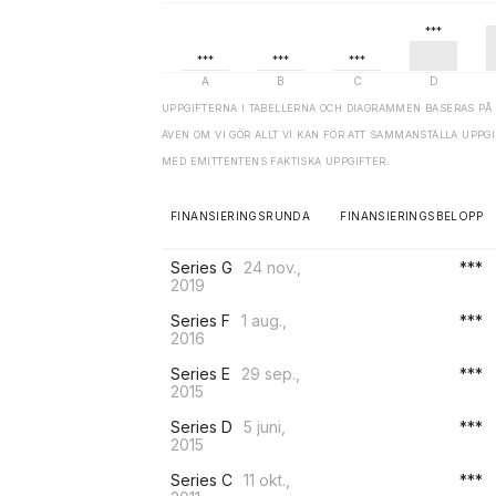
UPPGIFTERNA I TABELLERNA OCH DIAGRAMMEN BASERAS PÅ 
ÄVEN OM VI GÖR ALLT VI KAN FÖR ATT SAMMANSTÄLLA UPP
MED EMITTENTENS FAKTISKA UPPGIFTER.
FINANSIERINGSRUNDA
FINANSIERINGSBELOPP
Series G
24 nov.,
***
2019
Series F
1 aug.,
***
2016
Series E
29 sep.,
***
2015
Series D
5 juni,
***
2015
Series C
11 okt.,
***