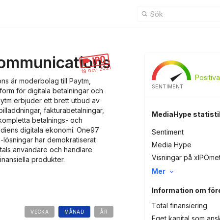
ommunications
18 nov. 2021
Positiva
s är moderbolag till Paytm,
SENTIMENT
form för digitala betalningar och
Paytm erbjuder ett brett utbud av
billaddningar, fakturabetalningar,
MediaHype statisti
 kompletta betalnings- och
 Indiens digitala ekonomi. One97
Sentiment
h-lösningar har demokratiserat
Media Hype
ljontals användare och handlare
Visningar på xIPOme
inansiella produkter.
Mer
Information om för
Total finansiering
VECKA
MÅNAD
ÅR
Eget kapital som ans