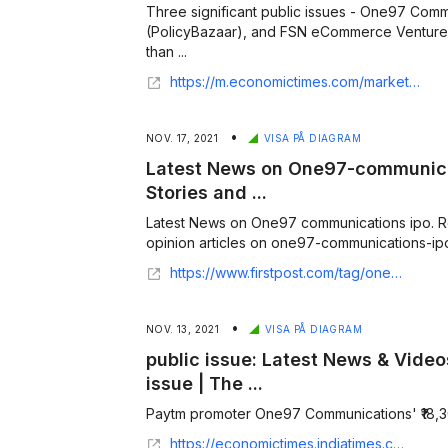
Three significant public issues - One97 Comm
(PolicyBazaar), and FSN eCommerce Venture 
than ...
https://m.economictimes.com/markets/ipos/fpos/fpis-join-ipo-rush-invest-rs-46000-crore-in-2021/articleshow/87747944.cms
•
NOV. 17, 2021
VISA PÅ DIAGRAM
Latest News on One97-communicat
Stories and ...
Latest News on One97 communications ipo. R
opinion articles on one97-communications-ipo a
https://www.firstpost.com/tag/one97-communications-ipo/page/1
•
NOV. 13, 2021
VISA PÅ DIAGRAM
public issue: Latest News & Video
issue | The ...
Paytm promoter One97 Communications' ₹18,300-
https://economictimes.indiatimes.com/topic/public-issue