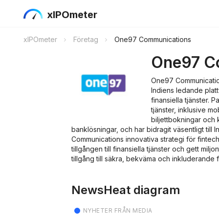
xIPOmeter
xIPOmeter
Företag
One97 Communications
One97 C
One97 Communication
Indiens ledande platt
finansiella tjänster. 
tjänster, inklusive mo
biljettbokningar och
banklösningar, och har bidragit väsentligt till
Communications innovativa strategi för fintec
tillgången till finansiella tjänster och gett mi
tillgång till säkra, bekväma och inkluderande f
NewsHeat diagram
NYHETER FRÅN MEDIA