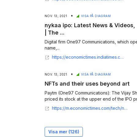
•
NOV. 13, 2021
VISA PÅ DIAGRAM
nykaa ipo: Latest News & Videos,
| The ...
Digital firm One97 Communications, which op
name,...
https://economictimes.indiatimes.com/topic/nykaa-ipo
•
NOV. 13, 2021
VISA PÅ DIAGRAM
NFTs and their uses beyond art
Paytm (One97 Communications): The Vijay She
priced its stock at the upper end of the IPO pr
https://m.economictimes.com/tech/newsletters/ettech-unwrapped/nfts-and-their-uses-beyond-art/articleshow/87677153.cms
Visa mer (
126
)