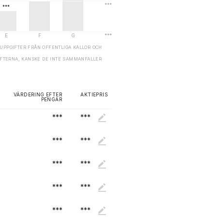
UPPGIFTER FRÅN OFFENTLIGA KÄLLOR OCH
GIFTERNA, KANSKE DE INTE SAMMANFALLER
VÄRDERING EFTER
AKTIEPRIS
PENGAR
***
***
***
***
***
***
***
***
***
***