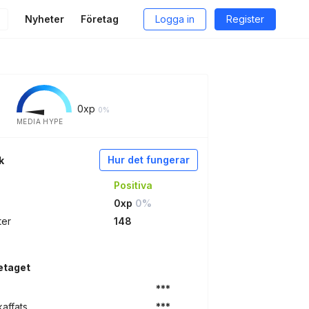
Nyheter
Företag
Logga in
Register
0
xp
0%
MEDIA HYPE
Hur det fungerar
k
Positiva
0xp
0%
ter
148
etaget
***
kaffats
***