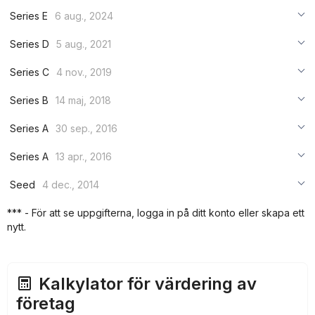
***
Series E
6 aug., 2024
***
***
Series D
5 aug., 2021
***
***
***
Series C
4 nov., 2019
***
***
***
Series B
14 maj, 2018
***
***
***
Series A
30 sep., 2016
***
***
***
Series A
13 apr., 2016
***
***
***
Seed
4 dec., 2014
***
***
***
*** - För att se uppgifterna, logga in på ditt konto eller skapa ett
***
nytt.
***
***
Kalkylator för värdering av
företag