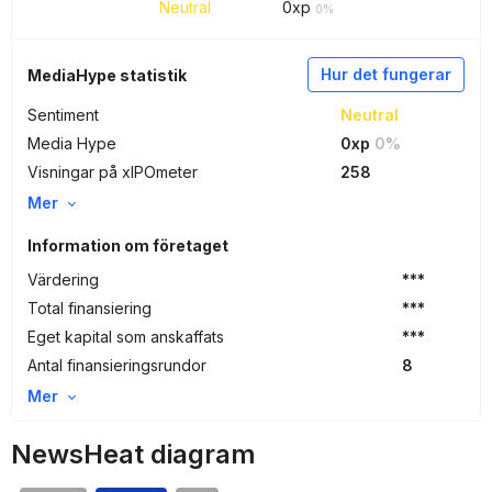
Neutral
0
xp
0%
Hur det fungerar
MediaHype statistik
Sentiment
Neutral
Media Hype
0xp
0%
Visningar på xIPOmeter
258
Mer
Information om företaget
Värdering
***
Total finansiering
***
Eget kapital som anskaffats
***
Antal finansieringsrundor
8
Mer
NewsHeat diagram