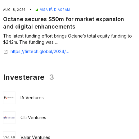
•
AUG. 8, 2024
VISA PÅ DIAGRAM
Octane secures $50m for market expansion
and digital enhancements
The latest funding effort brings Octane’s total equity funding to
$242m. The funding was ...
https://fintech.global/2024/08/08/octane-secures-50m-for-market-expansion-and-digital-enhancements/
Investerare
3
IA Ventures
Citi Ventures
Valar Ventures