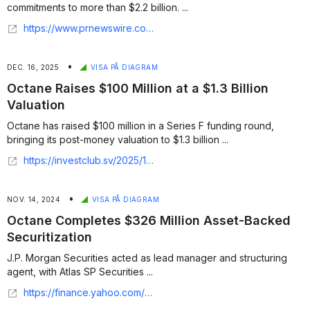
commitments to more than $2.2 billion. ...
https://www.prnewswire.com/news-releases/octane-closes-350-million-forward-flow-agreement-with-nuveen-302776654.html
•
DEC. 16, 2025
VISA PÅ DIAGRAM
Octane Raises $100 Million at a $1.3 Billion
Valuation
Octane has raised $100 million in a Series F funding round,
bringing its post-money valuation to $1.3 billion ...
https://investclub.sv/2025/12/16/octane-raises-100-million-at-a-1-3-billion-valuation/
•
NOV. 14, 2024
VISA PÅ DIAGRAM
Octane Completes $326 Million Asset-Backed
Securitization
J.P. Morgan Securities acted as lead manager and structuring
agent, with Atlas SP Securities ...
https://finance.yahoo.com/news/octane-completes-326-million-asset-141700409.html