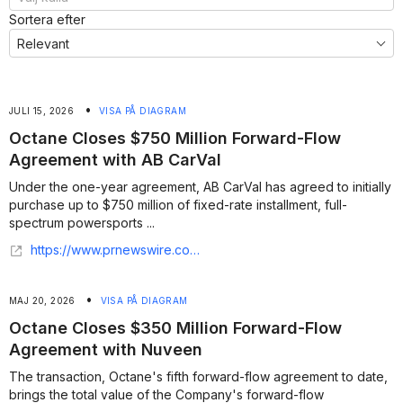
Sortera efter
•
JULI 15, 2026
VISA PÅ DIAGRAM
Octane Closes $750 Million Forward-Flow
Agreement with AB CarVal
Under the one-year agreement, AB CarVal has agreed to initially
purchase up to $750 million of fixed-rate installment, full-
spectrum powersports ...
https://www.prnewswire.com/news-releases/octane-closes-750-million-forward-flow-agreement-with-ab-carval-302825582.html
•
MAJ 20, 2026
VISA PÅ DIAGRAM
Octane Closes $350 Million Forward-Flow
Agreement with Nuveen
The transaction, Octane's fifth forward-flow agreement to date,
brings the total value of the Company's forward-flow