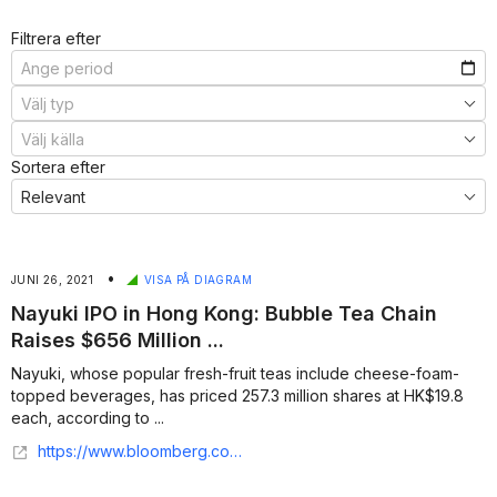
Filtrera efter
Sortera efter
•
JUNI 26, 2021
VISA PÅ DIAGRAM
Nayuki IPO in Hong Kong: Bubble Tea Chain
Raises $656 Million ...
Nayuki, whose popular fresh-fruit teas include cheese-foam-
topped beverages, has priced 257.3 million shares at HK$19.8
each, according to ...
https://www.bloomberg.com/news/articles/2021-06-23/bubble-tea-chain-said-to-raise-656-million-in-hong-kong-ipo