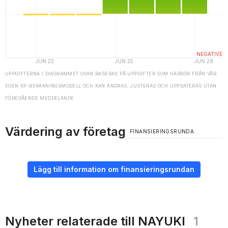
UPPGIFTERNA I DIAGRAMMET OVAN BASERAS PÅ UPPGIFTER SOM HÄRRÖR FRÅN VÅR
EGEN XP-BERÄKNINGSMODELL OCH KAN ÄNDRAS, JUSTERAS OCH UPPDATERAS UTAN
FÖREGÅENDE MEDDELANDE
Värdering av företag
FINANSIERINGSRUNDA
Lägg till information om finansieringsrundan
Nyheter relaterade till NAYUKI
1