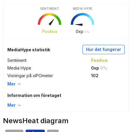
SENTIMENT
MEDIA HYPE
Positiva
0
xp
0%
Hur det fungerar
MediaHype statistik
Sentiment
Positiva
Media Hype
0xp
0%
Visningar på xIPOmeter
102
Mer
Information om företaget
Mer
NewsHeat diagram