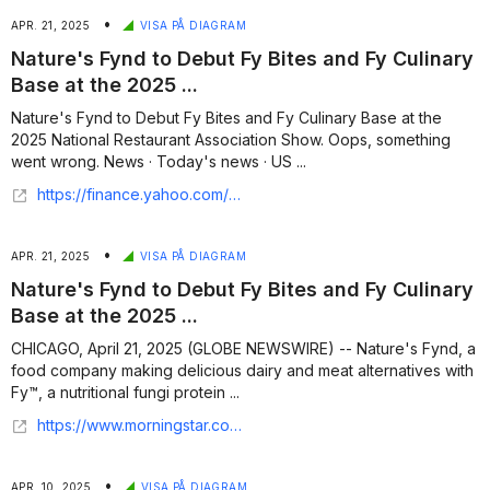
•
APR. 21, 2025
VISA PÅ DIAGRAM
Nature's Fynd to Debut Fy Bites and Fy Culinary
Base at the 2025 ...
Nature's Fynd to Debut Fy Bites and Fy Culinary Base at the
2025 National Restaurant Association Show. Oops, something
went wrong. News · Today's news · US ...
https://finance.yahoo.com/news/nature-fynd-debut-fy-bites-120600411.html
•
APR. 21, 2025
VISA PÅ DIAGRAM
Nature's Fynd to Debut Fy Bites and Fy Culinary
Base at the 2025 ...
CHICAGO, April 21, 2025 (GLOBE NEWSWIRE) -- Nature's Fynd, a
food company making delicious dairy and meat alternatives with
Fy™, a nutritional fungi protein ...
https://www.morningstar.com/news/globe-newswire/9435407/natures-fynd-to-debut-fy-bites-and-fy-culinary-base-at-the-2025-national-restaurant-association-show
•
APR. 10, 2025
VISA PÅ DIAGRAM