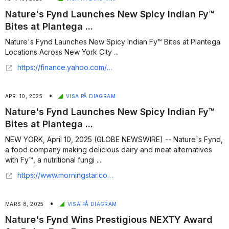
Nature's Fynd Launches New Spicy Indian Fy™
Bites at Plantega ...
Nature's Fynd Launches New Spicy Indian Fy™ Bites at Plantega
Locations Across New York City ...
https://finance.yahoo.com/news/nature-fynd-launches-spicy-indian-112400916.html
•
APR. 10, 2025
VISA PÅ DIAGRAM
Nature's Fynd Launches New Spicy Indian Fy™
Bites at Plantega ...
NEW YORK, April 10, 2025 (GLOBE NEWSWIRE) -- Nature's Fynd,
a food company making delicious dairy and meat alternatives
with Fy™, a nutritional fungi ...
https://www.morningstar.com/news/globe-newswire/9419922/natures-fynd-launches-new-spicy-indian-fy-bites-at-plantega-locations-across-new-york-city
•
MARS 8, 2025
VISA PÅ DIAGRAM
Nature's Fynd Wins Prestigious NEXTY Award