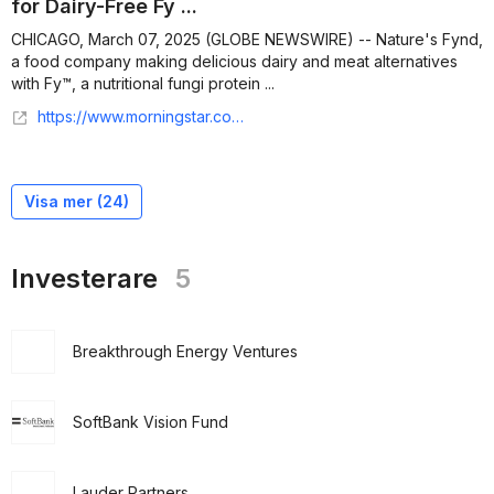
for Dairy-Free Fy ...
CHICAGO, March 07, 2025 (GLOBE NEWSWIRE) -- Nature's Fynd,
a food company making delicious dairy and meat alternatives
with Fy™, a nutritional fungi protein ...
https://www.morningstar.com/news/globe-newswire/9391183/natures-fynd-wins-prestigious-nexty-award-for-dairy-free-fy-yogurt
Visa mer (
24
)
Investerare
5
Breakthrough Energy Ventures
SoftBank Vision Fund
Lauder Partners