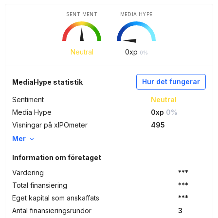
SENTIMENT
MEDIA HYPE
Neutral
0
xp
0%
Hur det fungerar
MediaHype statistik
Sentiment
Neutral
Media Hype
0xp
0%
Visningar på xIPOmeter
495
Mer
Information om företaget
Värdering
***
Total finansiering
***
Eget kapital som anskaffats
***
Antal finansieringsrundor
3