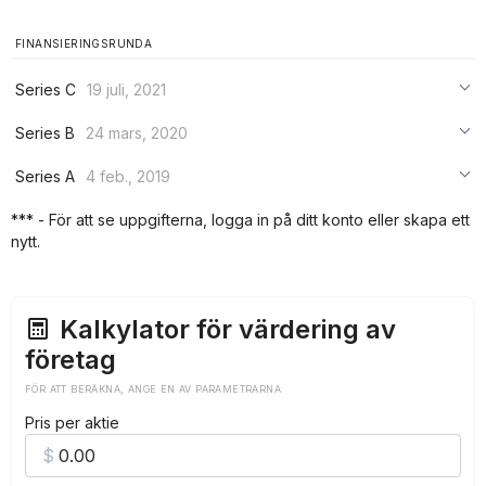
FINANSIERINGSRUNDA
Series C
19 juli, 2021
***
Series B
24 mars, 2020
***
***
Series A
4 feb., 2019
***
***
***
*** - För att se uppgifterna, logga in på ditt konto eller skapa ett
***
nytt.
***
***
Kalkylator för värdering av
företag
FÖR ATT BERÄKNA, ANGE EN AV PARAMETRARNA
Pris per aktie