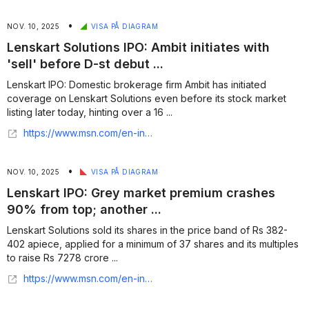
•
NOV. 10, 2025
VISA PÅ DIAGRAM
Lenskart Solutions IPO: Ambit initiates with
'sell' before D-st debut ...
Lenskart IPO: Domestic brokerage firm Ambit has initiated
coverage on Lenskart Solutions even before its stock market
listing later today, hinting over a 16 ...
https://www.msn.com/en-in/money/topstories/lenskart-solutions-ipo-ambit-initiates-with-sell-before-d-st-debut-check-target/ar-AA1Q7hdp?ocid=finance-verthp-feeds
•
NOV. 10, 2025
VISA PÅ DIAGRAM
Lenskart IPO: Grey market premium crashes
90% from top; another ...
Lenskart Solutions sold its shares in the price band of Rs 382-
402 apiece, applied for a minimum of 37 shares and its multiples
to raise Rs 7278 crore ...
https://www.msn.com/en-in/money/topstories/lenskart-ipo-grey-market-premium-crashes-90-from-top-another-discount-listing-on-cards/ar-AA1Q6MF1