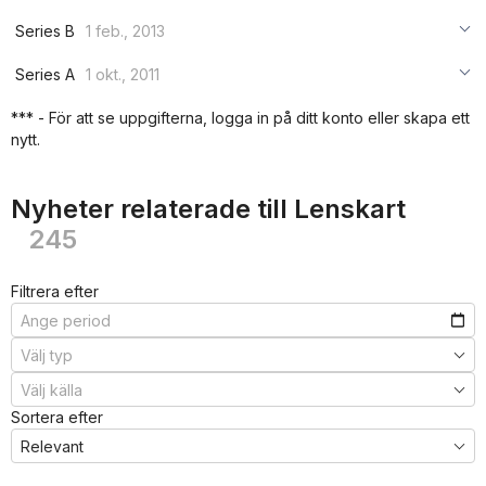
***
***
***
Series B
1 feb., 2013
***
***
***
Series A
1 okt., 2011
***
***
***
*** - För att se uppgifterna, logga in på ditt konto eller skapa ett
***
nytt.
***
***
Nyheter relaterade till Lenskart
245
Filtrera efter
Sortera efter