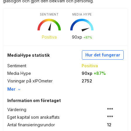
glasögon och gjort den bekväm och personlig.
SENTIMENT
MEDIA HYPE
Positiva
90
xp
+87%
Hur det fungerar
MediaHype statistik
Sentiment
Positiva
Media Hype
90xp
+87%
Visningar på xIPOmeter
2752
Mer
Information om företaget
Värdering
***
Eget kapital som anskaffats
***
Antal finansieringsrundor
12