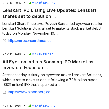
•
NOV. 10, 2025
VISA PÅ DIAGRAM
Lenskart IPO Listing Live Updates: Lenskart
shares set to debut on ...
Lenskart Share Price Live: Peyush Bansal-led eyewear retailer
Lenskart Solutions Ltd is all set to make its stock market debut
today on Monday, November 10, ...
https://m.economictimes.com/markets/stocks/live-blog/lenskart-share-price-live-updates-lenskart-ipo-listing-price-gmp-date-and-time-latest-market-news-10-nov-2025/liveblog/125212537.cms
•
NOV. 10, 2025
VISA PÅ DIAGRAM
All Eyes on India's Booming IPO Market as
Investors Focus on ...
Attention today is firmly on eyewear maker Lenskart Solutions,
which is set to make its debut following a 72.8-billion rupee
($821 million) IPO that's sparked a ...
https://www.bloomberg.com/news/articles/2025-11-10/india-market-buzz-lenskart-listing-corporate-results-in-focus
•
NOV. 10, 2025
VISA PÅ DIAGRAM