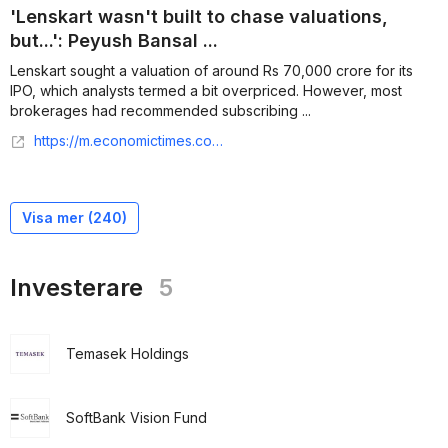
'Lenskart wasn't built to chase valuations,
but...': Peyush Bansal ...
Lenskart sought a valuation of around Rs 70,000 crore for its
IPO, which analysts termed a bit overpriced. However, most
brokerages had recommended subscribing ...
https://m.economictimes.com/markets/stocks/news/lenskart-wasnt-built-to-chase-valuations-but-peyush-bansal-pens-an-emotional-note-ahead-of-listing/articleshow/125204316.cms
Visa mer (
240
)
Investerare
5
Temasek Holdings
SoftBank Vision Fund