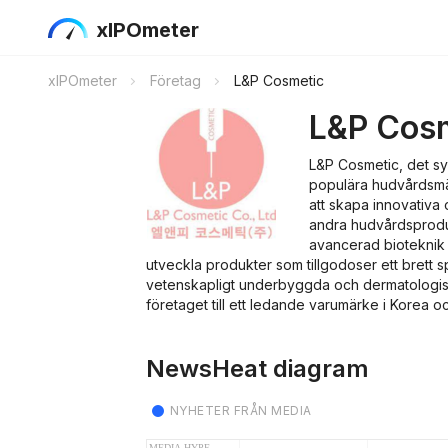
xIPOmeter
xIPOmeter
Företag
L&P Cosmetic
L&P Cos
L&P Cosmetic, det s
populära hudvårdsmär
att skapa innovativa
andra hudvårdsproduk
avancerad bioteknik o
utveckla produkter som tillgodoser ett brett
vetenskapligt underbyggda och dermatologisk
företaget till ett ledande varumärke i Korea o
NewsHeat diagram
NYHETER FRÅN MEDIA