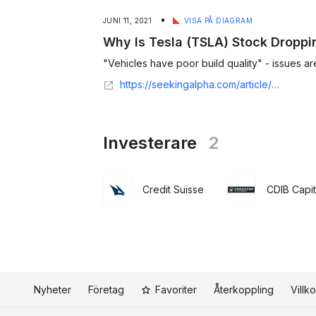
•
JUNI 11, 2021
VISA PÅ DIAGRAM
Why Is Tesla (TSLA) Stock Droppi
"Vehicles have poor build quality" - issues ar
https://seekingalpha.com/article/4415391-why-is-tesla-stock-dropping
Investerare
2
Credit Suisse
CDIB Capit
Nyheter
Företag
Favoriter
Återkoppling
Villko