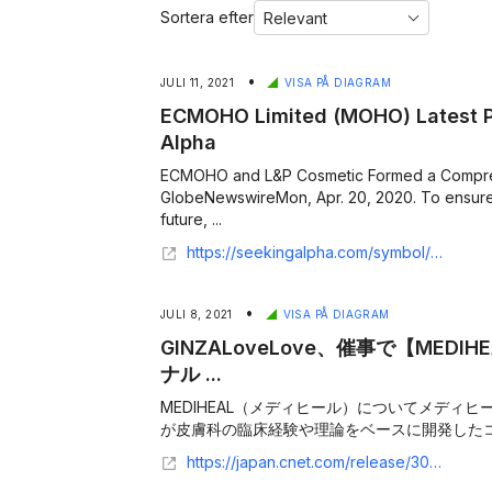
Sortera efter
•
JULI 11, 2021
VISA PÅ DIAGRAM
ECMOHO Limited (MOHO) Latest Pr
Alpha
ECMOHO and L&P Cosmetic Formed a Comprehe
GlobeNewswireMon, Apr. 20, 2020. To ensure 
future, ...
https://seekingalpha.com/symbol/MOHO/press-releases
•
JULI 8, 2021
VISA PÅ DIAGRAM
GINZALoveLove、催事で【MED
ナル ...
MEDIHEAL（メディヒール）についてメディヒール
が皮膚科の臨床経験や理論をベースに開発したコスメ
https://japan.cnet.com/release/30519154/