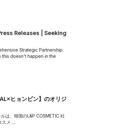
ess Releases | Seeking
nsive Strategic Partnership.
this doesn't happen in the
IHEAL×ヒョンビン】のオリジ
は、韓国のL&P COSMETIC 社
 ...