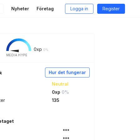
Nyheter
Företag
Logga in
Register
0
xp
0%
MEDIA HYPE
Hur det fungerar
k
Neutral
0xp
0%
ter
135
etaget
***
***