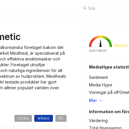
metic
Neutral
ydkoreanska företaget bakom det
SENTIMENT
ket Mediheal, är specialiserat på
 och effektiva ansiktsmasker och
ter. Företaget utnyttjar
MediaHype statisti
ch naturliga ingredienser för att
 spektrum av hudproblem. Mediheals
Sentiment
t testade produkter har gjort
Media Hype
ch alltmer populärt världen över.
Visningar på xIPOme
Mer
Information om för
VECKA
MÅNAD
ÅR
Värdering
Total finansiering