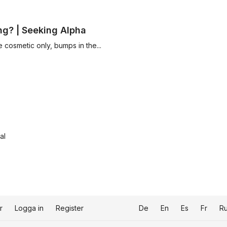
ng? | Seeking Alpha
e cosmetic only, bumps in the...
al
r
Logga in
Register
De
En
Es
Fr
R