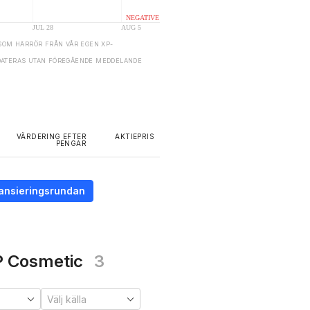
SOM HÄRRÖR FRÅN VÅR EGEN XP-
DATERAS UTAN FÖREGÅENDE MEDDELANDE
VÄRDERING EFTER
AKTIEPRIS
PENGAR
inansieringsrundan
&P Cosmetic
3