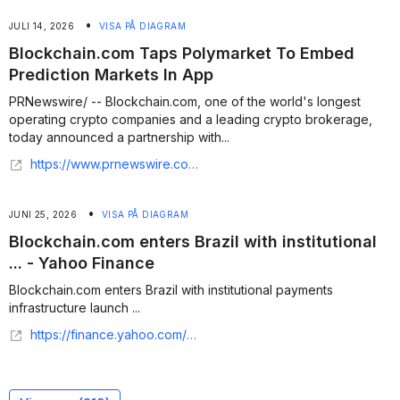
•
JULI 14, 2026
VISA PÅ DIAGRAM
Blockchain.com Taps Polymarket To Embed
Prediction Markets In App
PRNewswire/ -- Blockchain.com, one of the world's longest
operating crypto companies and a leading crypto brokerage,
today announced a partnership with...
https://www.prnewswire.com/news-releases/blockchaincom-taps-polymarket-to-embed-prediction-markets-in-app-302824381.html
•
JUNI 25, 2026
VISA PÅ DIAGRAM
Blockchain.com enters Brazil with institutional
... - Yahoo Finance
Blockchain.com enters Brazil with institutional payments
infrastructure launch ...
https://finance.yahoo.com/markets/crypto/articles/blockchain-com-enters-brazil-institutional-115536787.html