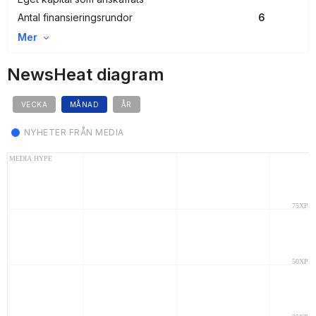
Antal finansieringsrundor
6
Mer
NewsHeat diagram
VECKA
MÅNAD
ÅR
NYHETER FRÅN MEDIA