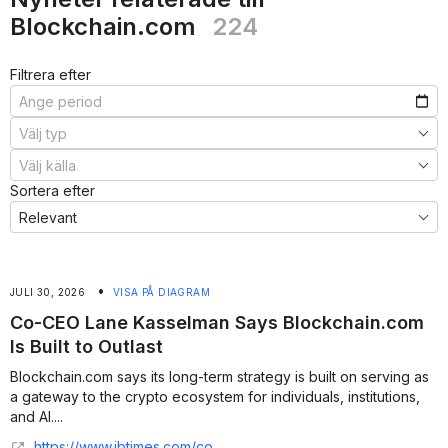
Blockchain.com
224
Filtrera efter
Sortera efter
•
JULI 30, 2026
VISA PÅ DIAGRAM
Co-CEO Lane Kasselman Says Blockchain.com
Is Built to Outlast
Blockchain.com says its long-term strategy is built on serving as
a gateway to the crypto ecosystem for individuals, institutions,
and AI....
https://www.ibtimes.com/co-ceo-lane-kasselman-says-blockchaincom-built-outlast-3805863