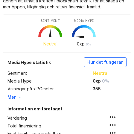
genom att utnyttja kraften i blockchain-teknik för att skapa en
mer öppen, tillgänglig och rättvis finansiell framtid.
SENTIMENT
MEDIA HYPE
Neutral
0
xp
0%
Hur det fungerar
MediaHype statistik
Sentiment
Neutral
Media Hype
0xp
0%
Visningar på xIPOmeter
355
Mer
Information om företaget
Värdering
***
Total finansiering
***
Eget kapital som anskaffats
***