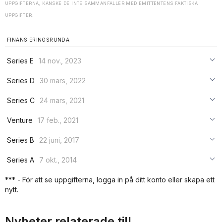
UPPGIFTERNA, KANSKE DE INTE SAMMANFALLER MED EMITTENTENS FAKTISKA
UPPGIFTER.
FINANSIERINGSRUNDA
Series E
14 nov., 2023
***
Series D
30 mars, 2022
***
***
Series C
24 mars, 2021
***
***
***
Venture
17 feb., 2021
***
***
***
Series B
22 juni, 2017
***
***
***
Series A
7 okt., 2014
***
***
***
*** - För att se uppgifterna, logga in på ditt konto eller skapa ett
***
nytt.
***
***
Nyheter relaterade till