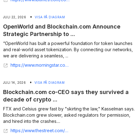
•
JULI 22, 2026
VISA PÅ DIAGRAM
OpenWorld and Blockchain.com Announce
Strategic Partnership to ...
“OpenWorld has built a powerful foundation for token launches
and real-world asset tokenization. By connecting our networks,
we are delivering a seamless, ...
https://www.morningstar.com/news/business-wire/20260721793676/openworld-and-blockchaincom-announce-strategic-partnership-to-advance-digital-asset-infrastructure
•
JULI 14, 2026
VISA PÅ DIAGRAM
Blockchain.com co-CEO says they survived a
decade of crypto ...
FTX and Celsius grew fast by "skirting the law," Kasselman says.
Blockchain.com grew slower, asked regulators for permission,
and hired into the crashes....
https://www.thestreet.com/crypto/markets/blockchain-com-co-ceo-says-they-survived-a-decade-of-crypto-crashes-by-doing-the-opposite-of-everyone-else-