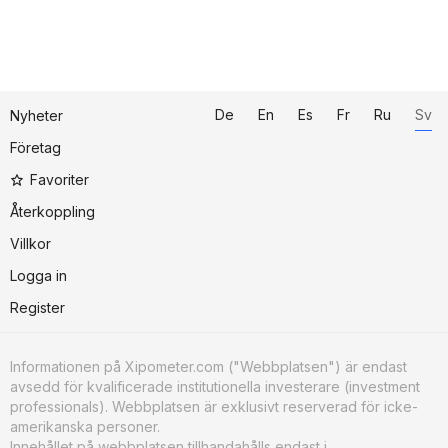
De
En
Es
Fr
Ru
Sv
Nyheter
Företag
Favoriter
Återkoppling
Villkor
Logga in
Register
Informationen på Xipometer.com ("Webbplatsen") är endast
avsedd för kvalificerade institutionella investerare (investment
professionals). Webbplatsen är exklusivt reserverad för icke-
amerikanska personer.
Innehållet på webbplatsen tillhandahålls endast i