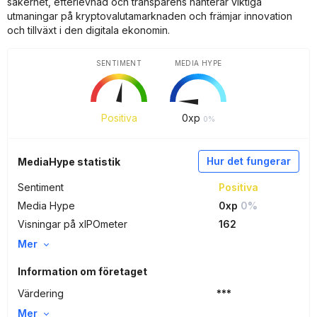
säkerhet, efterlevnad och transparens hanterar viktiga
utmaningar på kryptovalutamarknaden och främjar innovation
och tillväxt i den digitala ekonomin.
SENTIMENT
MEDIA HYPE
Positiva
0
xp
0%
Hur det fungerar
MediaHype statistik
Sentiment
Positiva
Media Hype
0xp
0%
Visningar på xIPOmeter
162
Mer
Information om företaget
Värdering
***
Mer