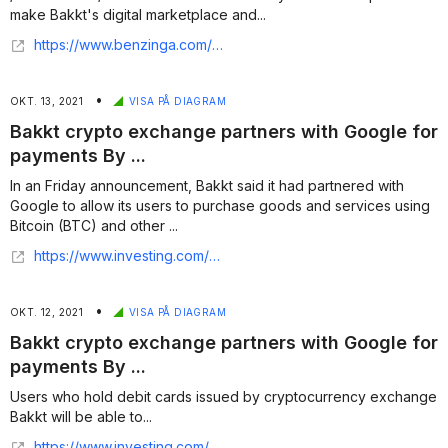
make Bakkt's digital marketplace and...
https://www.benzinga.com/pressreleases/21/10/n23357147/finastra-and-bakkt-announce-plans-to-enable-crypto-trading-for-community-banks-and-credit-unions
•
OKT. 13, 2021
VISA PÅ DIAGRAM
Bakkt crypto exchange partners with Google for
payments By ...
In an Friday announcement, Bakkt said it had partnered with
Google to allow its users to purchase goods and services using
Bitcoin (BTC) and other ...
https://www.investing.com/news/cryptocurrency-news/bakkt-crypto-exchange-partners-with-google-for-payments-2641910
•
OKT. 12, 2021
VISA PÅ DIAGRAM
Bakkt crypto exchange partners with Google for
payments By ...
Users who hold debit cards issued by cryptocurrency exchange
Bakkt will be able to...
https://www.investing.com/news/cryptocurrency-news/bakkt-crypto-exchange-partners-with-google-for-payments-2640618