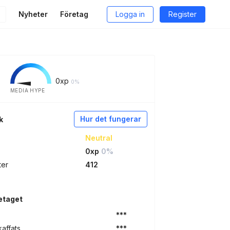
Nyheter
Företag
Logga in
Register
0
xp
0%
MEDIA HYPE
Hur det fungerar
k
Neutral
0xp
0%
ter
412
etaget
***
kaffats
***