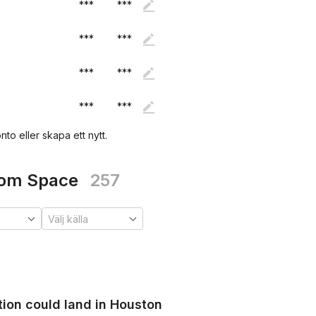
***
***
***
***
***
***
***
***
nto eller skapa ett nytt.
xiom Space
257
ion could land in Houston