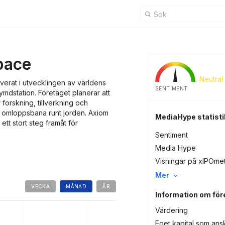
pace
Neutral
verat i utvecklingen av världens
SENTIMENT
ymdstation. Företaget planerar att
 forskning, tillverkning och
g omloppsbana runt jorden. Axiom
MediaHype statisti
ett stort steg framåt för
Sentiment
Media Hype
Visningar på xIPOme
Mer
VECKA
MÅNAD
ÅR
Information om för
Värdering
Eget kapital som ans