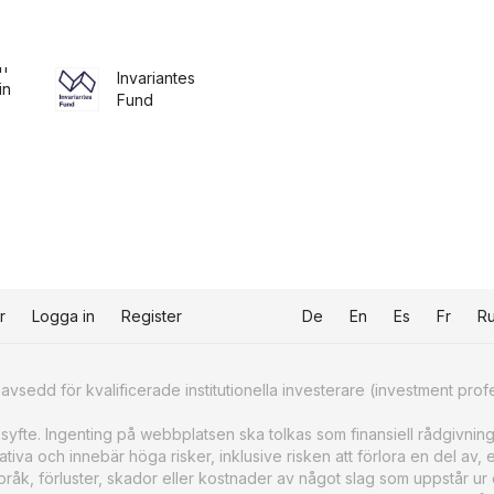
n
Invariantes
in
Fund
r
Logga in
Register
De
En
Es
Fr
R
sedd för kvalificerade institutionella investerare (investment prof
ssyfte. Ingenting på webbplatsen ska tolkas som finansiell rådgivning
iva och innebär höga risker, inklusive risken att förlora en del av, e
åk, förluster, skador eller kostnader av något slag som uppstår ur