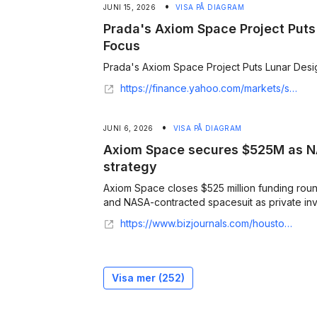
•
JUNI 15, 2026
VISA PÅ DIAGRAM
Prada's Axiom Space Project Puts 
Focus
Prada's Axiom Space Project Puts Lunar Design
https://finance.yahoo.com/markets/stocks/articles/prada-axiom-space-project-puts-120727814.html
•
JUNI 6, 2026
VISA PÅ DIAGRAM
Axiom Space secures $525M as N
strategy
Axiom Space closes $525 million funding roun
and NASA-contracted spacesuit as private inves
https://www.bizjournals.com/houston/news/2026/06/05/axiom-space-funding-space-station-nasa.html
Visa mer (
252
)