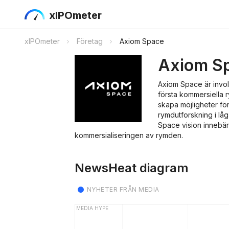
xIPOmeter
xIPOmeter
Företag
Axiom Space
Axiom S
Axiom Space är invol
första kommersiella r
skapa möjligheter för
rymdutforskning i lå
Space vision innebär 
kommersialiseringen av rymden.
NewsHeat diagram
NYHETER FRÅN MEDIA