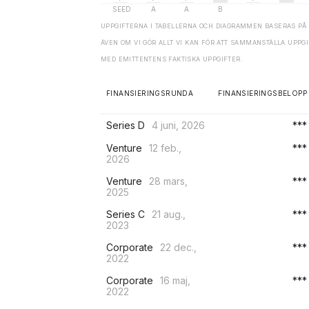
UPPGIFTERNA I TABELLERNA OCH DIAGRAMMEN BASERAS PÅ 
ÄVEN OM VI GÖR ALLT VI KAN FÖR ATT SAMMANSTÄLLA UPP
MED EMITTENTENS FAKTISKA UPPGIFTER.
FINANSIERINGSRUNDA
FINANSIERINGSBELOPP
Series D
4 juni, 2026
***
Venture
12 feb.,
***
2026
Venture
28 mars,
***
2025
Series C
21 aug.,
***
2023
Corporate
22 dec.,
***
2022
Corporate
16 maj,
***
2022