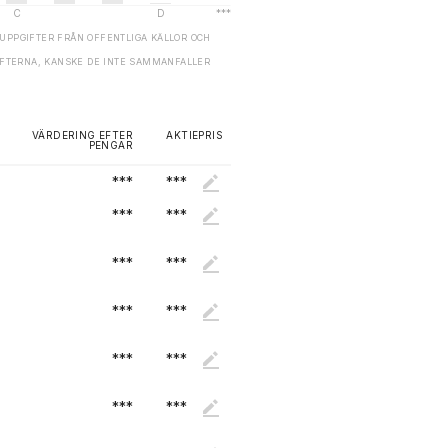
UPPGIFTER FRÅN OFFENTLIGA KÄLLOR OCH
GIFTERNA, KANSKE DE INTE SAMMANFALLER
VÄRDERING EFTER
AKTIEPRIS
PENGAR
***
***
***
***
***
***
***
***
***
***
***
***