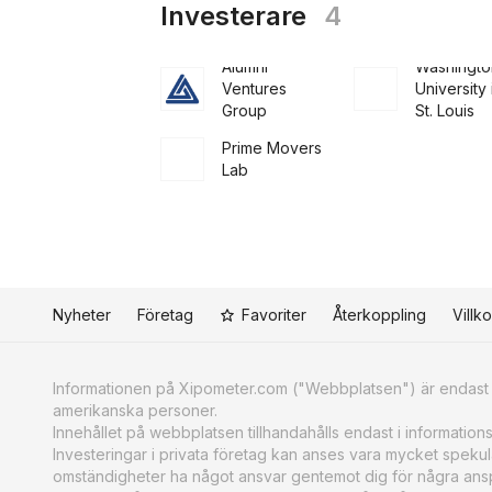
Investerare
4
Alumni
Washingto
Ventures
University 
Group
St. Louis
Prime Movers
Lab
Nyheter
Företag
Favoriter
Återkoppling
Villko
Informationen på Xipometer.com ("Webbplatsen") är endast av
amerikanska personer.
Innehållet på webbplatsen tillhandahålls endast i information
Investeringar i privata företag kan anses vara mycket spekulat
omständigheter ha något ansvar gentemot dig för några anspr