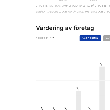
UPPGIFTERNA I DIAGRAMMET OVAN BASERAS PÅ UPPGIFTER 
BERÄKNINGSMODELL OCH KAN ÄNDRAS, JUSTERAS OCH UPP
Värdering av företag
SERIES D
***
VÄRDERING
AK