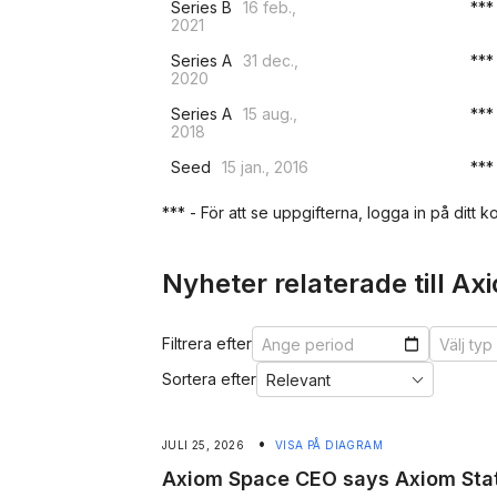
Series B
16 feb.,
***
2021
Series A
31 dec.,
***
2020
Series A
15 aug.,
***
2018
Seed
15 jan., 2016
***
*** - För att se uppgifterna, logga in på ditt ko
Nyheter relaterade till A
Filtrera efter
Sortera efter
•
JULI 25, 2026
VISA PÅ DIAGRAM
Axiom Space CEO says Axiom Stat