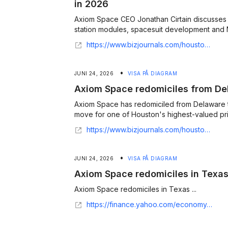
in 2026
Axiom Space CEO Jonathan Cirtain discusse
station modules, spacesuit development and N
https://www.bizjournals.com/houston/news/2026/07/24/axiom-space-station-spacesuit-nasa-factory.html
•
JUNI 24, 2026
VISA PÅ DIAGRAM
Axiom Space redomiciles from De
Axiom Space has redomiciled from Delaware to
move for one of Houston's highest-valued pri
https://www.bizjournals.com/houston/news/2026/06/23/axiom-space-redomiciles-delaware-to-texas-legal-hq.html
•
JUNI 24, 2026
VISA PÅ DIAGRAM
Axiom Space redomiciles in Texas
Axiom Space redomiciles in Texas ...
https://finance.yahoo.com/economy/policy/articles/axiom-space-redomiciles-texas-180652689.html