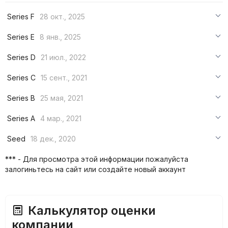
Series F
28 окт., 2025
***
Series E
8 янв., 2025
***
***
Series D
21 июл., 2022
***
***
***
Series C
15 сент., 2021
***
***
***
Series B
25 мая, 2021
***
***
***
Series A
4 мар., 2021
***
***
***
Seed
18 дек., 2020
***
***
***
*** - Для просмотра этой информации пожалуйста
***
залогиньтесь на сайт или создайте новый аккаунт
***
***
Калькулятор оценки
компании