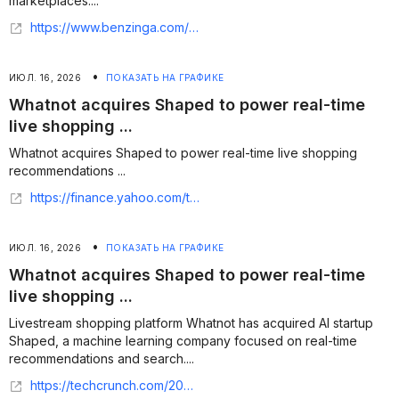
marketplaces....
https://www.benzinga.com/markets/private-markets/26/07/60513733/whatnot-bets-on-ai-discovery-with-acquisition-of-shaped
•
ИЮЛ. 16, 2026
ПОКАЗАТЬ НА ГРАФИКЕ
Whatnot acquires Shaped to power real-time
live shopping ...
Whatnot acquires Shaped to power real-time live shopping
recommendations ...
https://finance.yahoo.com/technology/ai/articles/whatnot-acquires-shaped-power-real-170000340.html
•
ИЮЛ. 16, 2026
ПОКАЗАТЬ НА ГРАФИКЕ
Whatnot acquires Shaped to power real-time
live shopping ...
Livestream shopping platform Whatnot has acquired AI startup
Shaped, a machine learning company focused on real-time
recommendations and search....
https://techcrunch.com/2026/07/15/whatnot-acquires-shaped-to-power-real-time-live-shopping-recommendations/