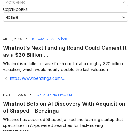
Сортировка
•
АВГ. 1, 2026
ПОКАЗАТЬ НА ГРАФИКЕ
Whatnot's Next Funding Round Could Cement It
as a $20 Billion ...
Whatnot is in talks to raise fresh capital at a roughly $20 billion
valuation, which would nearly double the last valuation....
https://www.benzinga.com/markets/tech/26/07/60851355/whatnots-next-funding-round-could-cement-it-as-a-20-billion-startup
•
ИЮЛ. 17, 2026
ПОКАЗАТЬ НА ГРАФИКЕ
Whatnot Bets on AI Discovery With Acquisition
of Shaped - Benzinga
Whatnot has acquired Shaped, a machine learning startup that
specializes in AI-powered searches for fast-moving