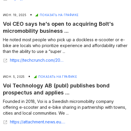
•
ИЮН. 19, 2025
ПОКАЗАТЬ НА ГРАФИКЕ
Voi CEO says he's open to acquiring Bolt's
micromobility business ...
He noted most people who pick up a dockless e-scooter or e-
bike are locals who prioritize experience and affordability rather
than the ability to use a “super ...
https://techcrunch.com/2025/06/18/voi-ceo-says-hes-open-to-acquiring-bolts-micromobility-business/
•
ИЮН. 5, 2025
ПОКАЗАТЬ НА ГРАФИКЕ
Voi Technology AB (publ) publishes bond
prospectus and applies ...
Founded in 2018, Voi is a Swedish micromobility company
offering e-scooter and e-bike sharing in partnership with towns,
cities and local communities. We ...
https://attachment.news.eu.nasdaq.com/a1051da8efc5658dea286b8f0506887ad