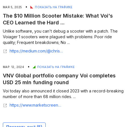
•
МАЯ 5, 2025
ПОКАЗАТЬ НА ГРАФИКЕ
The $10 Million Scooter Mistake: What Voi's
CEO Learned the Hard ...
Unlike software, you can't debug a scooter with a patch. The
Voiager 1 scooters were plagued with problems: Poor ride
quality; Frequent breakdowns; No ...
https://medium.com/@christiangrech/the-10-million-scooter-mistake-what-vois-ceo-learned-the-hard-way-about-moving-too-fast-6774d42df483
•
МАР. 12, 2024
ПОКАЗАТЬ НА ГРАФИКЕ
VNV Global portfolio company Voi completes
USD 25 mln funding round
Voi today also announced it closed 2023 with a record-breaking
number of more than 68 million rides. ...
https://www.marketscreener.com/quote/stock/VNV-GLOBAL-AB-55462645/news/VNV-Global-portfolio-company-Voi-completes-USD-25-mln-funding-round-46148547/#:~:text=VNV%20Global%20portfolio%20company%20Voi%20completes%20USD%2025%20mln%20funding%20round,-March%2012%2C%202024&text=VNV%20Global%20AB%20(publ)%20(,USD%2025%20mln%20funding%20round
Показать ещё (
5
)