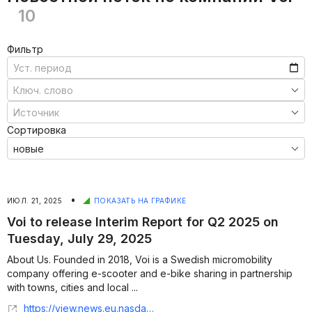
10
Фильтр
Сортировка
•
ИЮЛ. 21, 2025
ПОКАЗАТЬ НА ГРАФИКЕ
Voi to release Interim Report for Q2 2025 on
Tuesday, July 29, 2025
About Us. Founded in 2018, Voi is a Swedish micromobility
company offering e-scooter and e-bike sharing in partnership
with towns, cities and local ...
https://view.news.eu.nasdaq.com/view?id=b5ae1a412a20acf32cb69cbbd60202864&lang=en&src=listed