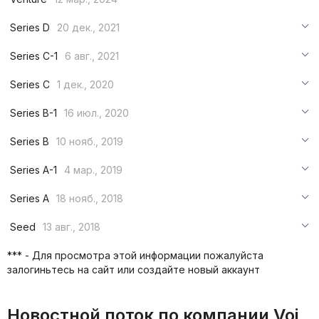
***
Series D
20 дек., 2021
***
***
Series C-1
6 авг., 2021
***
***
***
Series C
1 дек., 2020
***
***
***
Series B-1
16 июл., 2020
***
***
***
Series B
10 нояб., 2019
***
***
***
Series A-1
4 мар., 2019
***
***
***
Series A
18 нояб., 2018
***
***
***
Seed
13 авг., 2018
***
***
***
*** - Для просмотра этой информации пожалуйста
***
залогиньтесь на сайт или создайте новый аккаунт
***
***
Новостной поток по компании Voi