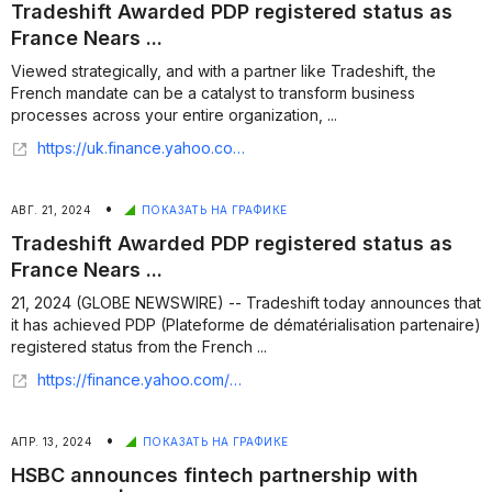
Tradeshift Awarded PDP registered status as
France Nears ...
Viewed strategically, and with a partner like Tradeshift, the
French mandate can be a catalyst to transform business
processes across your entire organization, ...
https://uk.finance.yahoo.com/news/tradeshift-awarded-pdp-registered-status-135900965.html
•
АВГ. 21, 2024
ПОКАЗАТЬ НА ГРАФИКЕ
Tradeshift Awarded PDP registered status as
France Nears ...
21, 2024 (GLOBE NEWSWIRE) -- Tradeshift today announces that
it has achieved PDP (Plateforme de dématérialisation partenaire)
registered status from the French ...
https://finance.yahoo.com/news/tradeshift-awarded-pdp-registered-status-135900064.html
•
АПР. 13, 2024
ПОКАЗАТЬ НА ГРАФИКЕ
HSBC announces fintech partnership with