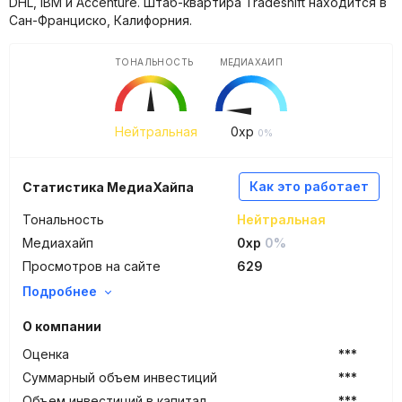
DHL, IBM и Accenture. Штаб-квартира Tradeshift находится в
Сан-Франциско, Калифорния.
ТОНАЛЬНОСТЬ
МЕДИАХАЙП
Нейтральная
0
xp
0%
Как это работает
Статистика МедиаХайпа
Тональность
Нейтральная
Медиахайп
0xp
0%
Просмотров на сайте
629
Подробнее
О компании
Оценка
***
Суммарный объем инвестиций
***
Объем инвестиций в капитал
***