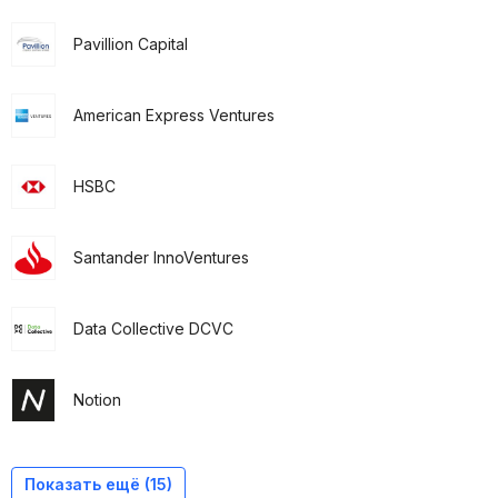
Pavillion Capital
American Express Ventures
HSBC
Santander InnoVentures
Data Collective DCVC
Notion
H14
IDC Ventures
GP Bullhound
Goldman Sachs Principal Strategic Investments
PSP Investments
RTP Global
Kite Ventures
Rouven Dresselhaus
Tradeshift
10x Group
Scentan Ventures
Klaus Lovgreen
Wipro Ventures
DCVC
Notion Capital
Показать ещё (15)