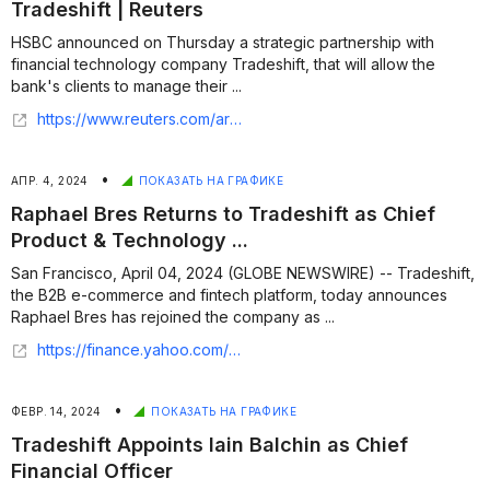
Tradeshift | Reuters
HSBC announced on Thursday a strategic partnership with
financial technology company Tradeshift, that will allow the
bank's clients to manage their ...
https://www.reuters.com/article/us-hsbc-fintech-idUSKBN17114G/
•
АПР. 4, 2024
ПОКАЗАТЬ НА ГРАФИКЕ
Raphael Bres Returns to Tradeshift as Chief
Product & Technology ...
San Francisco, April 04, 2024 (GLOBE NEWSWIRE) -- Tradeshift,
the B2B e-commerce and fintech platform, today announces
Raphael Bres has rejoined the company as ...
https://finance.yahoo.com/news/raphael-bres-returns-tradeshift-chief-122300141.html
•
ФЕВР. 14, 2024
ПОКАЗАТЬ НА ГРАФИКЕ
Tradeshift Appoints Iain Balchin as Chief
Financial Officer