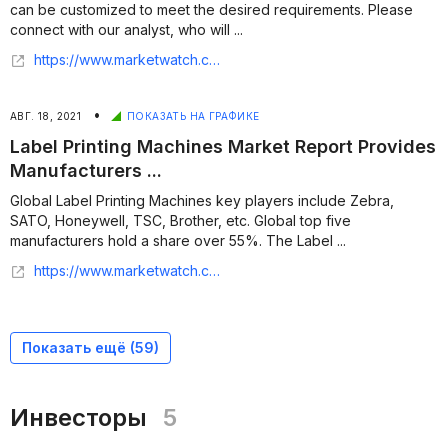
can be customized to meet the desired requirements. Please
connect with our analyst, who will ...
https://www.marketwatch.com/press-release/telecom-power-systems-market-growth-analysis-with-new-business-challenges-future-expansion-strategies-industry-size-share-top-trends-demands-segmentation-outlook-by-covid-19-impact-2021-08-17
•
АВГ. 18, 2021
ПОКАЗАТЬ НА ГРАФИКЕ
Label Printing Machines Market Report Provides
Manufacturers ...
Global Label Printing Machines key players include Zebra,
SATO, Honeywell, TSC, Brother, etc. Global top five
manufacturers hold a share over 55%. The Label ...
https://www.marketwatch.com/press-release/label-printing-machines-market-report-provides-manufacturers-concentration-ratio-revenue-market-share-forecast-by-types-and-applications-2021-to-2027-2021-08-17
Показать ещё (
59
)
Инвесторы
5