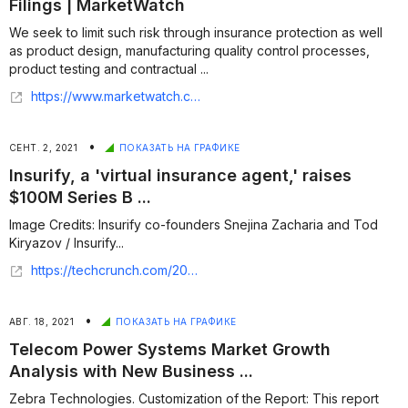
Filings | MarketWatch
We seek to limit such risk through insurance protection as well
as product design, manufacturing quality control processes,
product testing and contractual ...
https://www.marketwatch.com/investing/stock/zbra/financials/secfilings?docid=15551500
•
СЕНТ. 2, 2021
ПОКАЗАТЬ НА ГРАФИКЕ
Insurify, a 'virtual insurance agent,' raises
$100M Series B ...
Image Credits: Insurify co-founders Snejina Zacharia and Tod
Kiryazov / Insurify...
https://techcrunch.com/2021/09/01/insurify-a-virtual-insurance-agent-raises-100m-series-b/
•
АВГ. 18, 2021
ПОКАЗАТЬ НА ГРАФИКЕ
Telecom Power Systems Market Growth
Analysis with New Business ...
Zebra Technologies. Customization of the Report: This report