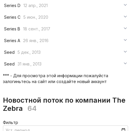
***
Series D
12 апр., 2021
***
***
Series C
5 июн., 2020
***
***
***
Series B
18 сент., 2017
***
***
***
Series A
26 янв., 2016
***
***
***
Seed
5 дек., 2013
***
***
***
Seed
31 янв., 2013
***
***
***
*** - Для просмотра этой информации пожалуйста
***
залогиньтесь на сайт или создайте новый аккаунт
***
***
Новостной поток по компании The
Zebra
64
Фильтр