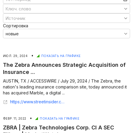
Сортировка
•
ИЮЛ. 29, 2024
ПОКАЗАТЬ НА ГРАФИКЕ
The Zebra Announces Strategic Acquisition of
Insurance ...
AUSTIN, TX / ACCESSWIRE / July 29, 2024 / The Zebra, the
nation's leading insurance comparison site, today announced it
has acquired Marble, a digital ...
https://www.streetinsider.com/Accesswire/The+Zebra+Announces+Strategic+Acquisition+of+Insurance+Management+Platform+Marble/23515184.html
•
ФЕВР. 11, 2022
ПОКАЗАТЬ НА ГРАФИКЕ
ZBRA | Zebra Technologies Corp. Cl A SEC