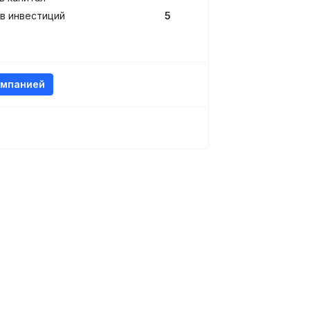
в инвестиций
5
омпанией