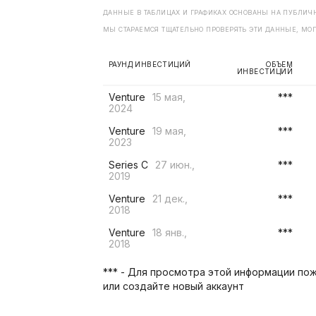
ДАННЫЕ В ТАБЛИЦАХ И ГРАФИКАХ ОСНОВАНЫ НА ПУБЛИЧН
МЫ СТАРАЕМСЯ ТЩАТЕЛЬНО ПРОВЕРЯТЬ ЭТИ ДАННЫЕ, МОГ
РАУНД ИНВЕСТИЦИЙ
ОБЪЕМ
ИНВЕСТИЦИЙ
Venture
15 мая,
***
2024
Venture
19 мая,
***
2023
Series C
27 июн.,
***
2019
Venture
21 дек.,
***
2018
Venture
18 янв.,
***
2018
*** - Для просмотра этой информации пож
или создайте новый аккаунт