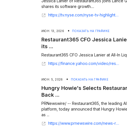
Jessica Lanier of Restaurant365 joins Lance Gl
shares its software growth....
https://tv.nyse.com/nyse-tv-highlights/season:4/videos/restaurant365-cfo-jessica-lanier-at-all-in-liquidity-shares-its-software-growth
•
ИЮН. 13, 2026
ПОКАЗАТЬ НА ГРАФИКЕ
Restaurant365 CFO Jessica Lanier 
its ...
Restaurant365 CFO Jessica Lanier at All-In Liqu
https://finance.yahoo.com/video/restaurant365-cfo-jessica-lanier-liquidity-172242717.html
•
ИЮН. 5, 2026
ПОКАЗАТЬ НА ГРАФИКЕ
Hungry Howie's Selects Restaura
Back ...
PRNewswire/ -- Restaurant365, the leading 
platform, today announced that Hungry Howie
as ...
https://www.prnewswire.com/news-releases/hungry-howies-selects-restaurant365-as-its-systemwide-back-office-operations-platform-302790869.html