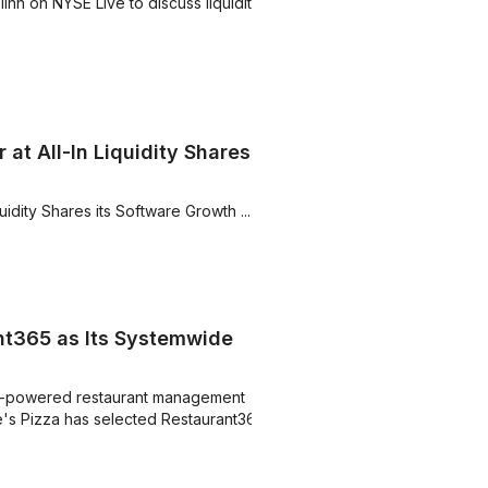
inn on NYSE Live to discuss liquidity
at All-In Liquidity Shares
idity Shares its Software Growth ...
nt365 as Its Systemwide
AI-powered restaurant management
's Pizza has selected Restaurant365