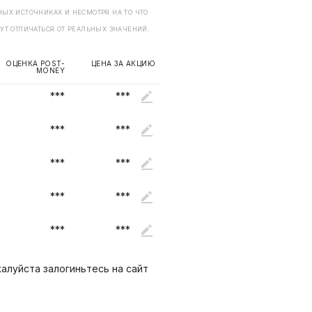
ЫХ ИСТОЧНИКАХ И НЕСМОТРЯ НА ТО ЧТО
УТ ОТЛИЧАТЬСЯ ОТ РЕАЛЬНЫХ ЗНАЧЕНИЙ.
ОЦЕНКА POST-
ЦЕНА ЗА АКЦИЮ
MONEY
***
***
***
***
***
***
***
***
***
***
алуйста залогиньтесь на сайт