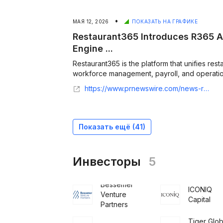
•
МАЯ 12, 2026
ПОКАЗАТЬ НА ГРАФИКЕ
Restaurant365 Introduces R365 AI,
Engine ...
Restaurant365 is the platform that unifies rest
workforce management, payroll, and operations
https://www.prnewswire.com/news-releases/restaurant365-introduces-r365-ai-the-only-intelligence-engine-built-on-the-full-restaurant-pl-302768635.html
Показать ещё (
41
)
Инвесторы
5
Bessemer
ICONIQ
Venture
Capital
Partners
Tiger Glob