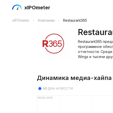
xIPOmeter
xIPOmeter
Компании
Restaurant365
Restaur
Restaurant365 пре
программное обес
отчетности. Среди к
Wings и тысячи дру
Динамика медиа-хайпа
МЕДИА НОВОСТИ