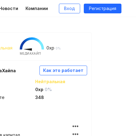
Новости
Компании
Вход
Регистрация
льная
0
xp
0%
МЕДИАХАЙП
Как это работает
аХайпа
Нейтральная
0xp
0%
те
348
***
в капитал
***