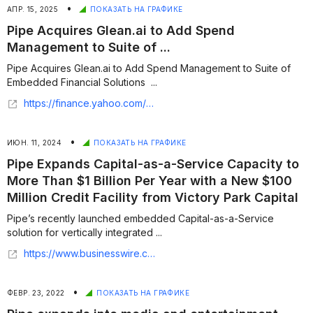
•
АПР. 15, 2025
ПОКАЗАТЬ НА ГРАФИКЕ
Pipe Acquires Glean.ai to Add Spend
Management to Suite of ...
Pipe Acquires Glean.ai to Add Spend Management to Suite of
Embedded Financial Solutions ...
https://finance.yahoo.com/news/pipe-acquires-glean-ai-add-120000926.html
•
ИЮН. 11, 2024
ПОКАЗАТЬ НА ГРАФИКЕ
Pipe Expands Capital-as-a-Service Capacity to
More Than $1 Billion Per Year with a New $100
Million Credit Facility from Victory Park Capital
Pipe’s recently launched embedded Capital-as-a-Service
solution for vertically integrated ...
https://www.businesswire.com/news/home/20240611950405/en/Pipe-Expands-Capital-as-a-Service-Capacity-to-More-Than-1-Billion-Per-Year-with-a-New-100-Million-Credit-Facility-from-Victory-Park-Capital
•
ФЕВР. 23, 2022
ПОКАЗАТЬ НА ГРАФИКЕ