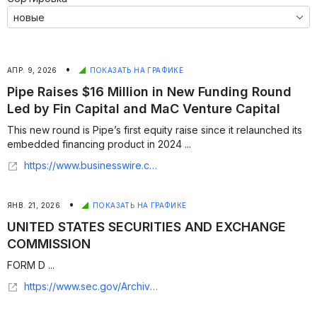
•
АПР. 9, 2026
ПОКАЗАТЬ НА ГРАФИКЕ
Pipe Raises $16 Million in New Funding Round
Led by Fin Capital and MaC Venture Capital
This new round is Pipe’s first equity raise since it relaunched its
embedded financing product in 2024 ...
https://www.businesswire.com/news/home/20260409346900/en/Pipe-Raises-%2416-Million-in-New-Funding-Round-Led-by-Fin-Capital-and-MaC-Venture-Capital
•
ЯНВ. 21, 2026
ПОКАЗАТЬ НА ГРАФИКЕ
UNITED STATES SECURITIES AND EXCHANGE
COMMISSION
FORM D ...
https://www.sec.gov/Archives/edgar/data/2106455/000210645526000001/xslFormDX01/primary_doc.xml