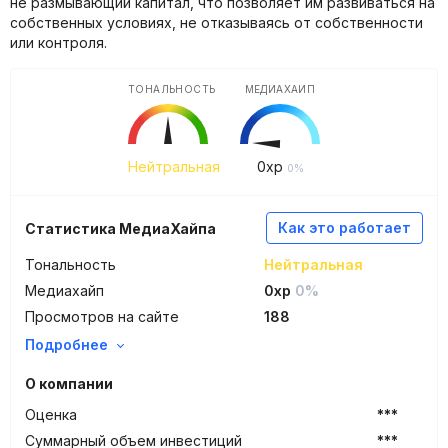
не размывающий капитал, что позволяет им развиваться на
собственных условиях, не отказываясь от собственности
или контроля.
ТОНАЛЬНОСТЬ
МЕДИАХАЙП
Нейтральная
0
xp
0%
Как это работает
Статистика МедиаХайпа
Тональность
Нейтральная
Медиахайп
0xp
0%
Просмотров на сайте
188
Подробнее
О компании
Оценка
***
Суммарный объем инвестиций
***