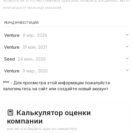
НЕСМОТРЯ НА ТО ЧТО МЫ СТАРАЕМСЯ ТЩАТЕЛЬНО ПРОВЕРЯТЬ ЭТИ ДАННЫЕ, МОГУТ
ОТЛИЧАТЬСЯ ОТ РЕАЛЬНЫХ ЗНАЧЕНИЙ.
РАУНД ИНВЕСТИЦИЙ
Venture
9 апр., 2026
***
Venture
19 мая, 2021
***
***
Seed
24 июн., 2020
***
***
***
Venture
9 мар., 2020
***
***
***
*** - Для просмотра этой информации пожалуйста
***
залогиньтесь на сайт или создайте новый аккаунт
***
***
Калькулятор оценки
компании
ДЛЯ РАСЧЕТА ВВЕДИТЕ ОДИН ИЗ ПАРАМЕТРОВ