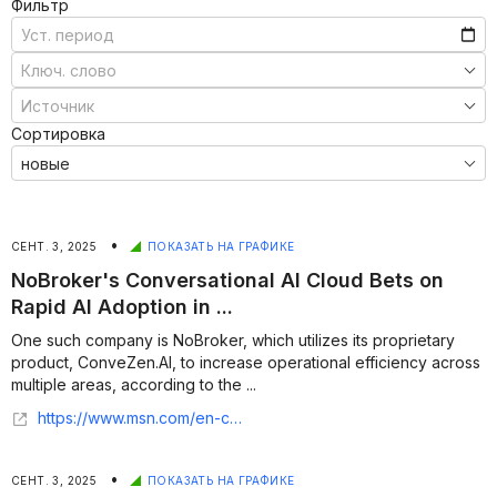
Фильтр
Сортировка
•
СЕНТ. 3, 2025
ПОКАЗАТЬ НА ГРАФИКЕ
NoBroker's Conversational AI Cloud Bets on
Rapid AI Adoption in ...
One such company is NoBroker, which utilizes its proprietary
product, ConveZen.AI, to increase operational efficiency across
multiple areas, according to the ...
https://www.msn.com/en-ca/money/smallbusiness/nobroker-s-conversational-ai-cloud-bets-on-rapid-ai-adoption-in-customer-services-industry/ar-AA1LIq7S?ocid=finance-verthp-feeds
•
СЕНТ. 3, 2025
ПОКАЗАТЬ НА ГРАФИКЕ