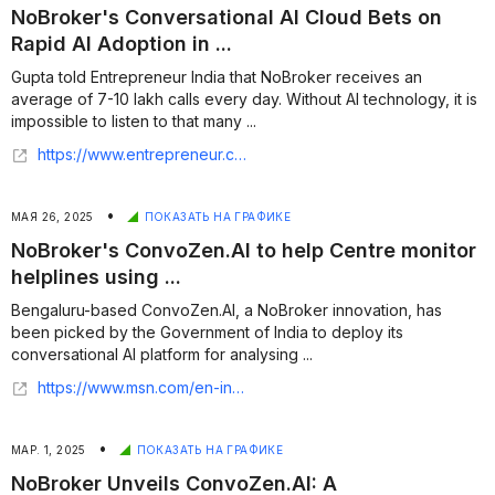
NoBroker's Conversational AI Cloud Bets on
Rapid AI Adoption in ...
Gupta told Entrepreneur India that NoBroker receives an
average of 7-10 lakh calls every day. Without AI technology, it is
impossible to listen to that many ...
https://www.entrepreneur.com/en-in/news-and-trends/nobrokers-conversational-ai-cloud-bets-on-rapid-ai/496609
•
МАЯ 26, 2025
ПОКАЗАТЬ НА ГРАФИКЕ
NoBroker's ConvoZen.AI to help Centre monitor
helplines using ...
Bengaluru-based ConvoZen.AI, a NoBroker innovation, has
been picked by the Government of India to deploy its
conversational AI platform for analysing ...
https://www.msn.com/en-in/money/topstories/nobrokers-convozenai-to-help-centre-monitor-helplines-using-conversational-ai/ar-AA1F71NE
•
МАР. 1, 2025
ПОКАЗАТЬ НА ГРАФИКЕ
NoBroker Unveils ConvoZen.AI: A