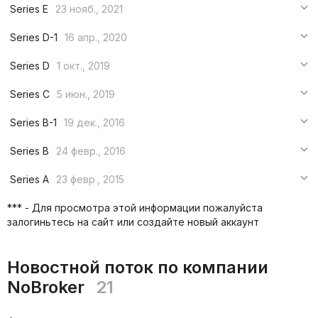
***
Series E
23 нояб., 2021
***
***
Series D-1
16 апр., 2020
***
***
***
Series D
1 окт., 2019
***
***
***
Series C
5 июн., 2019
***
***
***
Series B-1
19 дек., 2016
***
***
***
Series B
24 февр., 2016
***
***
***
Series A
23 февр., 2015
***
***
***
*** - Для просмотра этой информации пожалуйста
***
залогиньтесь на сайт или создайте новый аккаунт
***
***
Новостной поток по компании
NoBroker
21