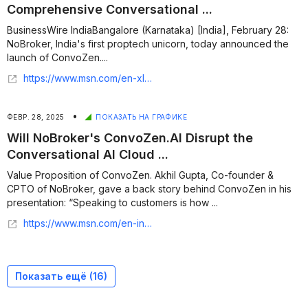
Comprehensive Conversational ...
BusinessWire IndiaBangalore (Karnataka) [India], February 28:
NoBroker, India's first proptech unicorn, today announced the
launch of ConvoZen....
https://www.msn.com/en-xl/news/other/nobroker-unveils-convozen-ai-a-comprehensive-conversational-ai-cloud-for-the-agentic-era/ar-AA1zXFNl
•
ФЕВР. 28, 2025
ПОКАЗАТЬ НА ГРАФИКЕ
Will NoBroker's ConvoZen.AI Disrupt the
Conversational AI Cloud ...
Value Proposition of ConvoZen. Akhil Gupta, Co-founder &
CPTO of NoBroker, gave a back story behind ConvoZen in his
presentation: “Speaking to customers is how ...
https://www.msn.com/en-in/money/news/will-nobroker-s-convozenai-disrupt-the-conversational-ai-cloud-market/ar-AA1zLNLy
Показать ещё (
16
)