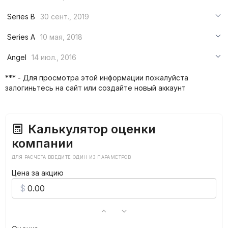
***
Series B
30 сент., 2019
***
***
Series A
10 мая, 2018
***
***
***
Angel
14 июл., 2016
***
***
***
*** - Для просмотра этой информации пожалуйста
***
залогиньтесь на сайт или создайте новый аккаунт
***
***
Калькулятор оценки
компании
ДЛЯ РАСЧЕТА ВВЕДИТЕ ОДИН ИЗ ПАРАМЕТРОВ
Цена за акцию