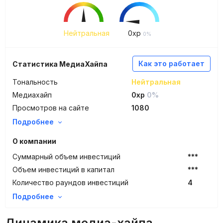
Нейтральная
0
xp
0%
Как это работает
Статистика МедиаХайпа
Тональность
Нейтральная
Медиахайп
0xp
0%
Просмотров на сайте
1080
Подробнее
О компании
Суммарный объем инвестиций
***
Объем инвестиций в капитал
***
Количество раундов инвестиций
4
Подробнее
Динамика медиа-хайпа