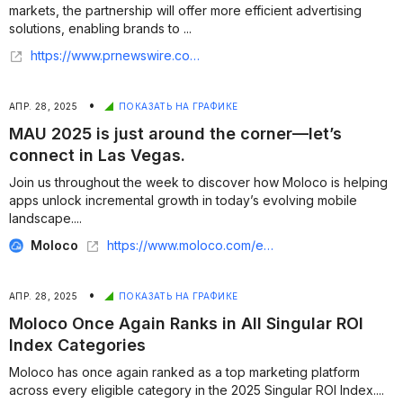
markets, the partnership will offer more efficient advertising
solutions, enabling brands to ...
https://www.prnewswire.com/news-releases/moloco-partners-with-xiaomis-international-internet-business-department-to-drive-growth-for-millions-of-mobile-apps-302471960.html
•
АПР. 28, 2025
ПОКАЗАТЬ НА ГРАФИКЕ
MAU 2025 is just around the corner—let’s
connect in Las Vegas.
Join us throughout the week to discover how Moloco is helping
apps unlock incremental growth in today’s evolving mobile
landscape....
Moloco
https://www.moloco.com/event/mau-vegas-2025
•
АПР. 28, 2025
ПОКАЗАТЬ НА ГРАФИКЕ
Moloco Once Again Ranks in All Singular ROI
Index Categories
Moloco has once again ranked as a top marketing platform
across every eligible category in the 2025 Singular ROI Index....