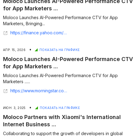
Moloco Launches AI-Powered Performance CTV
for App Marketers ...
Moloco Launches AI-Powered Performance CTV for App
Marketers, Bringing...
https://finance.yahoo.com/sectors/technology/articles/moloco-launches-ai-powered-performance-110000850.html
•
АПР. 15, 2026
ПОКАЗАТЬ НА ГРАФИКЕ
Moloco Launches AI-Powered Performance CTV
for App Marketers ...
Moloco Launches AI-Powered Performance CTV for App
Marketers ......
https://www.morningstar.com/news/business-wire/20260415955907/moloco-launches-ai-powered-performance-ctv-for-app-marketers-bringing-mobile-grade-measurement-and-optimization-to-the-living-room
•
ИЮН. 3, 2025
ПОКАЗАТЬ НА ГРАФИКЕ
Moloco Partners with Xiaomi's International
Internet Business ...
Collaborating to support the growth of developers in global