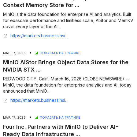
Context Memory Store for ...
MinIO is the data foundation for enterprise AI and analytics. Built
for exascale performance and limitless scale, AIStor and MemKV
cover every layer of the AI ...
https://markets.businessinsider.com/news/stocks/minio-announces-memkv-purpose-built-context-memory-store-for-ai-inference-1036143026
•
МАР. 17, 2026
ПОКАЗАТЬ НА ГРАФИКЕ
MinIO AIStor Brings Object Data Stores for the
NVIDIA STX ...
REDWOOD CITY, Calif., March 16, 2026 (GLOBE NEWSWIRE) --
MinIO, the data foundation for enterprise analytics and AI, today
announced that MinIO...
https://markets.businessinsider.com/news/stocks/minio-aistor-brings-object-data-stores-for-the-nvidia-stx-reference-architecture-1035934853
•
МАР. 17, 2026
ПОКАЗАТЬ НА ГРАФИКЕ
Four Inc. Partners with MinIO to Deliver AI-
Ready Data Infrastructure ...