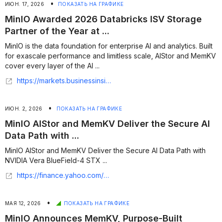
•
ИЮН. 17, 2026
ПОКАЗАТЬ НА ГРАФИКЕ
MinIO Awarded 2026 Databricks ISV Storage
Partner of the Year at ...
MinIO is the data foundation for enterprise AI and analytics. Built
for exascale performance and limitless scale, AIStor and MemKV
cover every layer of the AI ...
https://markets.businessinsider.com/news/stocks/minio-awarded-2026-databricks-isv-storage-partner-of-the-year-at-data-ai-summit-1036251515
•
ИЮН. 2, 2026
ПОКАЗАТЬ НА ГРАФИКЕ
MinIO AIStor and MemKV Deliver the Secure AI
Data Path with ...
MinIO AIStor and MemKV Deliver the Secure AI Data Path with
NVIDIA Vera BlueField-4 STX ...
https://finance.yahoo.com/sectors/technology/articles/minio-aistor-memkv-deliver-secure-053000788.html
•
МАЯ 12, 2026
ПОКАЗАТЬ НА ГРАФИКЕ
MinIO Announces MemKV, Purpose-Built