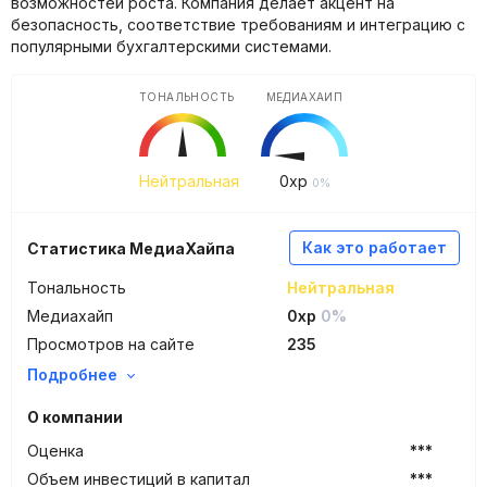
возможностей роста. Компания делает акцент на
безопасность, соответствие требованиям и интеграцию с
популярными бухгалтерскими системами.
ТОНАЛЬНОСТЬ
МЕДИАХАЙП
Нейтральная
0
xp
0%
Как это работает
Статистика МедиаХайпа
Тональность
Нейтральная
Медиахайп
0xp
0%
Просмотров на сайте
235
Подробнее
О компании
Оценка
***
Объем инвестиций в капитал
***