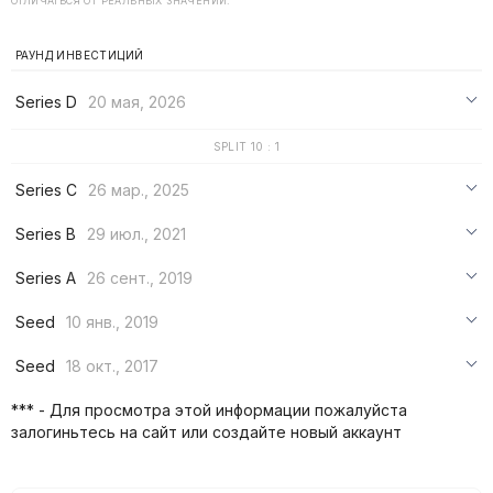
ОТЛИЧАТЬСЯ ОТ РЕАЛЬНЫХ ЗНАЧЕНИЙ.
РАУНД ИНВЕСТИЦИЙ
Series D
20 мая, 2026
***
SPLIT 10 : 1
***
Series C
26 мар., 2025
***
***
Series B
29 июл., 2021
***
***
Series A
26 сент., 2019
***
***
***
Seed
10 янв., 2019
***
***
***
Seed
18 окт., 2017
***
***
***
*** - Для просмотра этой информации пожалуйста
***
залогиньтесь на сайт или создайте новый аккаунт
***
***