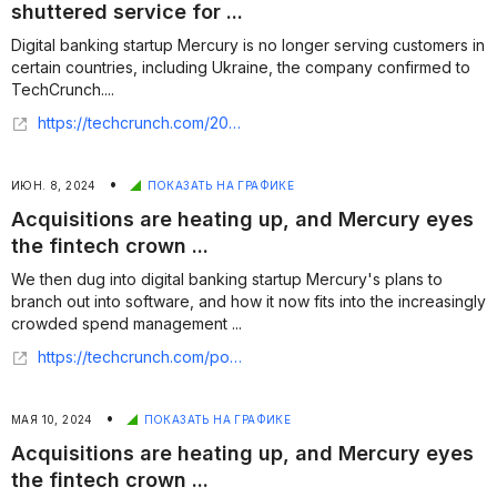
shuttered service for ...
Digital banking startup Mercury is no longer serving customers in
certain countries, including Ukraine, the company confirmed to
TechCrunch....
https://techcrunch.com/2024/07/23/mercury-bank-fintech-sanctions-ukraine-nigeria/
•
ИЮН. 8, 2024
ПОКАЗАТЬ НА ГРАФИКЕ
Acquisitions are heating up, and Mercury eyes
the fintech crown ...
We then dug into digital banking startup Mercury's plans to
branch out into software, and how it now fits into the increasingly
crowded spend management ...
https://techcrunch.com/podcast/acquisitions-are-heating-up-and-mercury-eyes-the-fintech-crown/
•
МАЯ 10, 2024
ПОКАЗАТЬ НА ГРАФИКЕ
Acquisitions are heating up, and Mercury eyes
the fintech crown ...