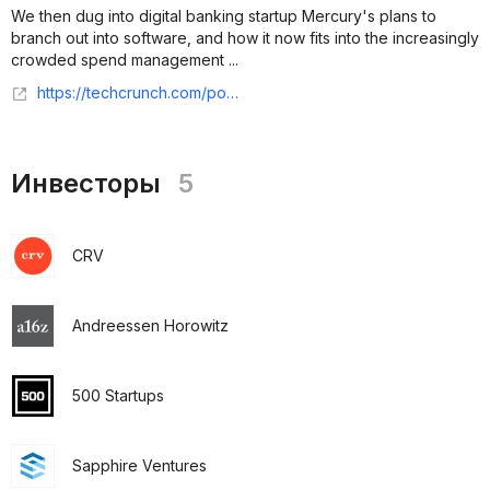
We then dug into digital banking startup Mercury's plans to
branch out into software, and how it now fits into the increasingly
crowded spend management ...
https://techcrunch.com/podcast/acquisitions-are-heating-up-and-mercury-eyes-the-fintech-crown/
Инвесторы
5
CRV
Andreessen Horowitz
500 Startups
Sapphire Ventures