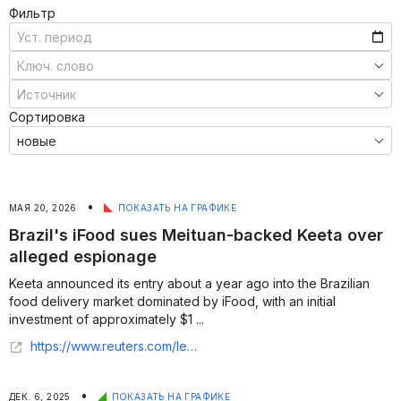
Фильтр
Сортировка
•
МАЯ 20, 2026
ПОКАЗАТЬ НА ГРАФИКЕ
Brazil's iFood sues Meituan-backed Keeta over
alleged espionage
Keeta announced its entry ⁠about ​a year ago into the ​Brazilian
food delivery market dominated by iFood, with an initial
investment of ​approximately $1 ...
https://www.reuters.com/legal/litigation/brazils-ifood-sues-meituan-backed-keeta-over-alleged-espionage-2026-05-20/
•
ДЕК. 6, 2025
ПОКАЗАТЬ НА ГРАФИКЕ