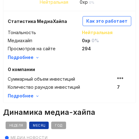
Нейтральная
0
xp
0%
Как это работает
Статистика МедиаХайпа
Тональность
Нейтральная
Медиахайп
0xp
0%
Просмотров на сайте
294
Подробнее
О компании
Суммарный объем инвестиций
***
Количество раундов инвестиций
7
Подробнее
Динамика медиа-хайпа
НЕДЕЛЯ
МЕСЯЦ
ГОД
МЕДИА НОВОСТИ