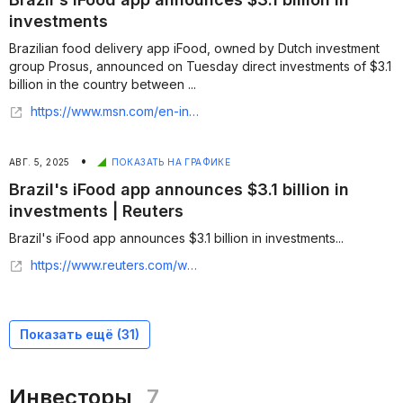
investments
Brazilian food delivery app iFood, owned by Dutch investment
group Prosus, announced on Tuesday direct investments of $3.1
billion in the country between ...
https://www.msn.com/en-in/money/topstories/brazil-s-ifood-app-announces-3-1-billion-in-investments/ar-AA1JWquK
•
АВГ. 5, 2025
ПОКАЗАТЬ НА ГРАФИКЕ
Brazil's iFood app announces $3.1 billion in
investments | Reuters
Brazil's iFood app announces $3.1 billion in investments...
https://www.reuters.com/world/americas/brazils-ifood-app-announces-31-billion-investments-2025-08-05/
Показать ещё (
31
)
Инвесторы
7