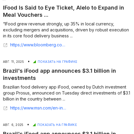
IFood Is Said to Eye Ticket, Alelo to Expand in
Meal Vouchers ...
“IFood grew revenue strongly, up 35% in local currency,
excluding mergers and acquisitions, driven by robust execution
in its core food delivery business ...
https://www.bloomberg.com/news/articles/2025-12-05/ifood-is-said-to-eye-ticket-alelo-to-expand-in-meal-vouchers
•
АВГ. 11, 2025
ПОКАЗАТЬ НА ГРАФИКЕ
Brazil's iFood app announces $3.1 billion in
investments
Brazilian food delivery app iFood, owned by Dutch investment
group Prosus, announced on Tuesday direct investments of $3.1
billion in the country between ...
https://www.msn.com/en-in/money/topstories/brazils-ifood-app-announces-31-billion-in-investments/ar-AA1JWquK
•
АВГ. 6, 2025
ПОКАЗАТЬ НА ГРАФИКЕ
Brazil's iFood app announces $3.1 billion in