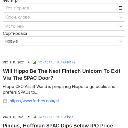
Фильтр
Сортировка
•
ИЮН. 11, 2021
ПОКАЗАТЬ НА ГРАФИКЕ
Will Hippo Be The Next Fintech Unicorn To Exit
Via The SPAC Door?
Hippo CEO Assaf Wand is preparing Hippo to go public and
prefers SPACs to...
https://www.forbes.com/sites/jeffkauflin/2020/10/30/will-hippo-be-the-next-fintech-unicorn-to-exit-via-the-spac-door/
•
ИЮН. 11, 2021
ПОКАЗАТЬ НА ГРАФИКЕ
Pincus, Hoffman SPAC Dips Below IPO Price