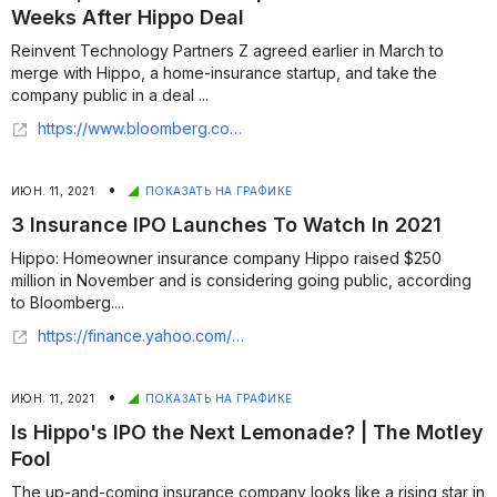
Weeks After Hippo Deal
Reinvent Technology Partners Z agreed earlier in March to
merge with Hippo, a home-insurance startup, and take the
company public in a deal ...
https://www.bloomberg.com/news/articles/2021-03-31/pincus-hoffman-spac-dips-below-ipo-price-weeks-after-hippo-deal
•
ИЮН. 11, 2021
ПОКАЗАТЬ НА ГРАФИКЕ
3 Insurance IPO Launches To Watch In 2021
Hippo: Homeowner insurance company Hippo raised $250
million in November and is considering going public, according
to Bloomberg....
https://finance.yahoo.com/news/3-insurance-ipo-launches-watch-131531166.html
•
ИЮН. 11, 2021
ПОКАЗАТЬ НА ГРАФИКЕ
Is Hippo's IPO the Next Lemonade? | The Motley
Fool
The up-and-coming insurance company looks like a rising star in