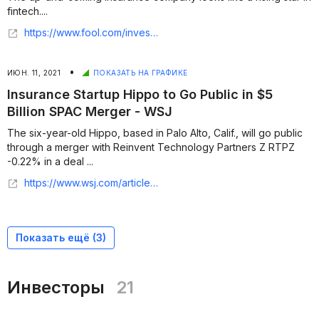
fintech....
https://www.fool.com/investing/2021/03/06/is-hippos-ipo-the-next-lemonade/
•
ИЮН. 11, 2021
ПОКАЗАТЬ НА ГРАФИКЕ
Insurance Startup Hippo to Go Public in $5
Billion SPAC Merger - WSJ
The six-year-old Hippo, based in Palo Alto, Calif., will go public
through a merger with Reinvent Technology Partners Z RTPZ
-0.22% in a deal ...
https://www.wsj.com/articles/insurance-startup-hippo-to-go-public-in-5-billion-spac-merger-11614859203
Показать ещё (
3
)
Инвесторы
21