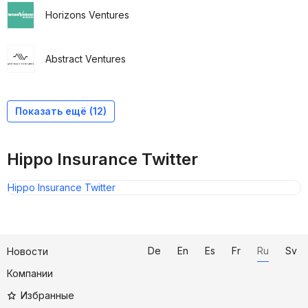
Horizons Ventures
Abstract Ventures
Constance Freedman
GGV Capital
ICONIQ Capital
Lennar Corporation
FinTLV Ventures
Bond
Felicis Ventures
Zeev Ventures
Munich Re Ventures
Aquiline Technology Growth
RPM Ventures
Ribbit Capital
Показать ещё (12)
Hippo Insurance Twitter
Hippo Insurance Twitter
De
En
Es
Fr
Ru
Sv
Новости
Компании
Избранные