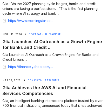
Glia · “As the 2027 planning cycle begins, banks and credit
unions are facing a perfect storm. · "This is the first planning
cycle where AI strategy and bank ...
https://www.morningstar.com/news/business-wire/20260714137484/glia-and-alloy-labs-launch-interactive-kit-to-help-banking-leaders-plan-for-2027
•
ИЮН. 16, 2026
ПОКАЗАТЬ НА ГРАФИКЕ
Glia Launches AI Outreach as a Growth Engine
for Banks and Credit ...
Glia Launches AI Outreach as a Growth Engine for Banks and
Credit Unions ...
https://finance.yahoo.com/sectors/technology/articles/glia-launches-ai-outreach-growth-120000995.html
•
МАЯ 29, 2026
ПОКАЗАТЬ НА ГРАФИКЕ
Glia Achieves the AWS AI and Financial
Services Competencies
Glia, an intelligent banking interactions platform trusted by over
700 financial institutions, announced today that it has achieved