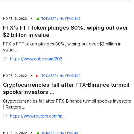
•
НОЯБ. 9, 2022
ПОКАЗАТЬ НА ГРАФИКЕ
FTX's FTT token plunges 80%, wiping out over
$2 billion in value
FTX's FTT token plunges 80%, wiping out over $2 billion in
value ...
https://www.cnbc.com/2022/11/08/ftxs-ftt-token-plunges-80percent-wiping-out-over-2-billion-in-value.html
•
НОЯБ. 9, 2022
ПОКАЗАТЬ НА ГРАФИКЕ
Cryptocurrencies fall after FTX-Binance turmoil
spooks investors ...
Cryptocurrencies fall after FTX-Binance turmoil spooks investors
| Reuters ...
https://www.reuters.com/markets/currencies/cryptos-attempt-steady-binance-ftx-deal-chills-market-2022-11-09/
•
НОЯБ. 9, 2022
ПОКАЗАТЬ НА ГРАФИКЕ