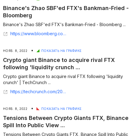
Binance's Zhao SBF'ed FTX's Bankman-Fried -
Bloomberg
Binance's Zhao SBF'ed FTX's Bankman-Fried - Bloomberg ...
https://www.bloomberg.com/opinion/articles/2022-11-08/binance-s-zhao-sbf-ed-ftx-s-bankman-fried
•
НОЯБ. 8, 2022
ПОКАЗАТЬ НА ГРАФИКЕ
Crypto giant Binance to acquire rival FTX
following 'liquidity crunch ...
Crypto giant Binance to acquire rival FTX following 'liquidity
crunch' | TechCrunch ...
https://techcrunch.com/2022/11/08/binance-signs-letter-of-intent-to-acquire-ftx/
•
НОЯБ. 8, 2022
ПОКАЗАТЬ НА ГРАФИКЕ
Tensions Between Crypto Giants FTX, Binance
Spill Into Public View ...
Tensions Between Crypto Giants FTX, Binance Spill Into Public