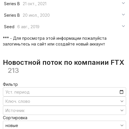
***
Series B
21 окт., 2021
***
***
Series B
20 июл., 2020
***
***
***
Seed
6 авг., 2019
***
***
***
*** - Для просмотра этой информации пожалуйста
***
залогиньтесь на сайт или создайте новый аккаунт
***
***
Новостной поток по компании FTX
213
Фильтр
Сортировка