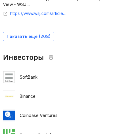
View - WSJ ...
https://www.wsj.com/articles/tensions-between-crypto-giants-ftx-binance-spill-into-public-view-11667861987
Показать ещё (
208
)
Инвесторы
8
SoftBank
Binance
Coinbase Ventures