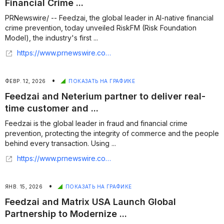
Financial Crime ...
PRNewswire/ -- Feedzai, the global leader in AI-native financial
crime prevention, today unveiled RiskFM (Risk Foundation
Model), the industry's first ...
https://www.prnewswire.com/in/news-releases/feedzai-unveils-riskfm-ai-foundation-model-for-financial-crime-prevention-302722588.html
•
ФЕВР. 12, 2026
ПОКАЗАТЬ НА ГРАФИКЕ
Feedzai and Neterium partner to deliver real-
time customer and ...
Feedzai is the global leader in fraud and financial crime
prevention, protecting the integrity of commerce and the people
behind every transaction. Using ...
https://www.prnewswire.com/news-releases/feedzai-and-neterium-partner-to-deliver-real-time-customer-and-transaction-screening-302685779.html
•
ЯНВ. 15, 2026
ПОКАЗАТЬ НА ГРАФИКЕ
Feedzai and Matrix USA Launch Global
Partnership to Modernize ...