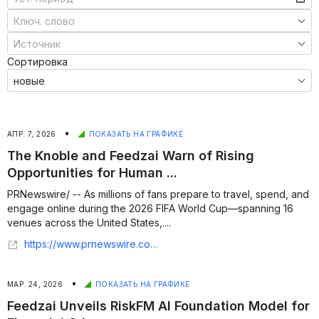
Сортировка
•
АПР. 7, 2026
ПОКАЗАТЬ НА ГРАФИКЕ
The Knoble and Feedzai Warn of Rising
Opportunities for Human ...
PRNewswire/ -- As millions of fans prepare to travel, spend, and
engage online during the 2026 FIFA World Cup—spanning 16
venues across the United States,....
https://www.prnewswire.com/news-releases/the-knoble-and-feedzai-warn-of-rising-opportunities-for-human-trafficking-and-scams-ahead-of-world-cup-2026-302734966.html
•
МАР. 24, 2026
ПОКАЗАТЬ НА ГРАФИКЕ
Feedzai Unveils RiskFM AI Foundation Model for