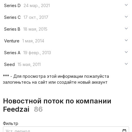
***
Series D
24 мар., 2021
***
***
Series C
17 окт., 2017
***
***
***
Series B
18 мая, 2015
***
***
***
Venture
1 мая, 2014
***
***
***
Series A
19 февр., 2013
***
***
***
Seed
15 мая, 2011
***
***
***
*** - Для просмотра этой информации пожалуйста
***
залогиньтесь на сайт или создайте новый аккаунт
***
***
Новостной поток по компании
Feedzai
86
Фильтр