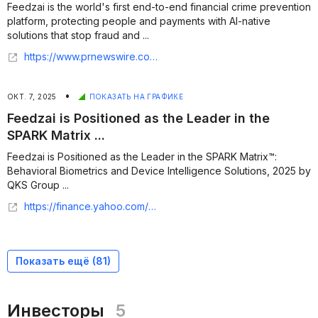
Feedzai is the world's first end-to-end financial crime prevention
platform, protecting people and payments with AI-native
solutions that stop fraud and ...
https://www.prnewswire.com/news-releases/feedzai-and-matrix-usa-launch-global-partnership-to-modernize-financial-crime-prevention-with-ai-native-defenses-302661583.html
•
ОКТ. 7, 2025
ПОКАЗАТЬ НА ГРАФИКЕ
Feedzai is Positioned as the Leader in the
SPARK Matrix ...
Feedzai is Positioned as the Leader in the SPARK Matrix™:
Behavioral Biometrics and Device Intelligence Solutions, 2025 by
QKS Group ...
https://finance.yahoo.com/news/feedzai-positioned-leader-spark-matrix-110000574.html
Показать ещё (
81
)
Инвесторы
5