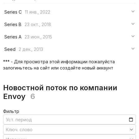
Series C
11 янв., 2022
***
Series B
23 окт., 2018
***
***
Series A
23 июн., 2015
***
***
***
Seed
2 дек., 2013
***
***
***
*** - Для просмотра этой информации пожалуйста
***
залогиньтесь на сайт или создайте новый аккаунт
***
***
Новостной поток по компании
Envoy
6
Фильтр