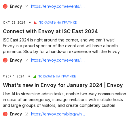
all-in-one workplace platform, including a live demo of our new
Envoy
https://envoy.com/events/isc-east-2024
facial reco...
•
ОКТ. 23, 2024
ПОКАЗАТЬ НА ГРАФИКЕ
Connect with Envoy at ISC East 2024
ISC East 2024 is right around the corner, and we can't wait!
Envoy is a proud sponsor of the event and will have a booth
presence. Stop by for a hands-on experience with the Envoy
all-in-one workplace platform, including a live demo of our new
Envoy
https://envoy.com/events/ics-east-2024
facial reco...
•
ФЕВР. 1, 2024
ПОКАЗАТЬ НА ГРАФИКЕ
What's new in Envoy for January 2024 | Envoy
Use AI to streamline admin tasks, enable two-way communication
in case of an emergency, manage invitations with multiple hosts
and large groups of visitors, and create completely custom
admin roles from scratch....
Envoy
https://envoy.com/blog/whats-new-in-envoy-for-january-2024