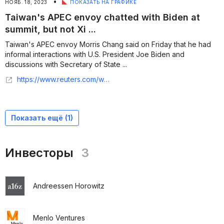
•
НОЯБ. 18, 2023
ПОКАЗАТЬ НА ГРАФИКЕ
Taiwan's APEC envoy chatted with Biden at
summit, but not Xi ...
Taiwan's APEC envoy Morris Chang said on Friday that he had
informal interactions with U.S. President Joe Biden and
discussions with Secretary of State ...
https://www.reuters.com/world/asia-pacific/taiwans-apec-envoy-chatted-with-biden-not-xi-2023-11-18/
Показать ещё (
1
)
Инвесторы
3
Andreessen Horowitz
Menlo Ventures