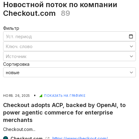
Новостной поток по компании
Checkout.com
89
Фильтр
Сортировка
•
НОЯБ. 26, 2025
ПОКАЗАТЬ НА ГРАФИКЕ
Checkout adopts ACP, backed by OpenAI, to
power agentic commerce for enterprise
merchants
Checkout.com...
Checkout.com
https://www.checkout.com/newsroom/checkout-adopts-acp-backed-by-openai-to-power-agentic-commerce-for-enterprise-merchants