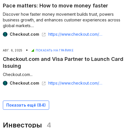
Pace matters: How to move money faster
Discover how faster money movement builds trust, powers
business growth, and enhances customer experiences across
global markets....
Checkout.com
https://www.checkout.com/blog/pace-matters-how-to-move-money-faster
•
АВГ. 6, 2025
ПОКАЗАТЬ НА ГРАФИКЕ
Checkout.com and Visa Partner to Launch Card
Issuing
Checkout.com...
Checkout.com
https://www.checkout.com/newsroom/checkout-com-and-visa-partner-to-launch-card-issuing
Показать ещё (
84
)
Инвесторы
4