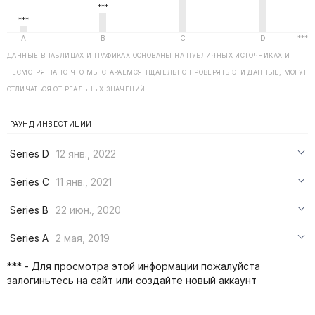
ДАННЫЕ В ТАБЛИЦАХ И ГРАФИКАХ ОСНОВАНЫ НА ПУБЛИЧНЫХ ИСТОЧНИКАХ И
НЕСМОТРЯ НА ТО ЧТО МЫ СТАРАЕМСЯ ТЩАТЕЛЬНО ПРОВЕРЯТЬ ЭТИ ДАННЫЕ, МОГУТ
ОТЛИЧАТЬСЯ ОТ РЕАЛЬНЫХ ЗНАЧЕНИЙ.
РАУНД ИНВЕСТИЦИЙ
Series D
12 янв., 2022
***
Series C
11 янв., 2021
***
***
Series B
22 июн., 2020
***
***
***
Series A
2 мая, 2019
***
***
***
*** - Для просмотра этой информации пожалуйста
***
залогиньтесь на сайт или создайте новый аккаунт
***
***