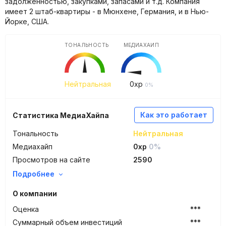
задолженностью, закупками, запасами и т.д. Компания
имеет 2 штаб-квартиры - в Мюнхене, Германия, и в Нью-
Йорке, США.
ТОНАЛЬНОСТЬ
МЕДИАХАЙП
Нейтральная
0
xp
0%
Как это работает
Статистика МедиаХайпа
Тональность
Нейтральная
Медиахайп
0xp
0%
Просмотров на сайте
2590
Подробнее
О компании
Оценка
***
Суммарный объем инвестиций
***