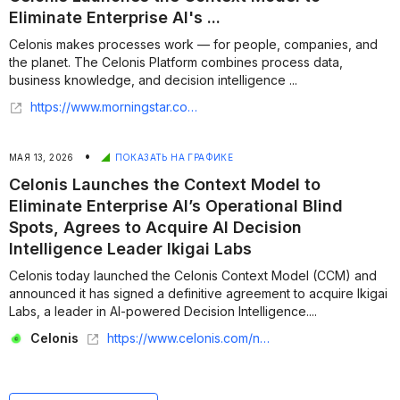
Eliminate Enterprise AI's ...
Celonis makes processes work — for people, companies, and
the planet. The Celonis Platform combines process data,
business knowledge, and decision intelligence ...
https://www.morningstar.com/news/business-wire/20260512279732/celonis-launches-the-context-model-to-eliminate-enterprise-ais-operational-blind-spots-agrees-to-acquire-ai-decision-intelligence-leader-ikigai-labs
•
МАЯ 13, 2026
ПОКАЗАТЬ НА ГРАФИКЕ
Celonis Launches the Context Model to
Eliminate Enterprise AI’s Operational Blind
Spots, Agrees to Acquire AI Decision
Intelligence Leader Ikigai Labs
Celonis today launched the Celonis Context Model (CCM) and
announced it has signed a definitive agreement to acquire Ikigai
Labs, a leader in AI-powered Decision Intelligence....
Celonis
https://www.celonis.com/news/press/celonis-launches-the-context-model-to-eliminate-enterprise-ais-operational-blind-spots-agrees-to-acquire-ai-decision-intelligence-leader-ikigai-labs