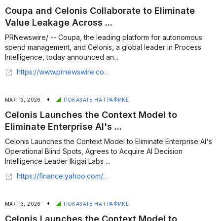
Coupa and Celonis Collaborate to Eliminate
Value Leakage Across ...
PRNewswire/ -- Coupa, the leading platform for autonomous
spend management, and Celonis, a global leader in Process
Intelligence, today announced an...
https://www.prnewswire.com/news-releases/coupa-and-celonis-collaborate-to-eliminate-value-leakage-across-autonomous-spend-management-302770500.html
•
МАЯ 13, 2026
ПОКАЗАТЬ НА ГРАФИКЕ
Celonis Launches the Context Model to
Eliminate Enterprise AI's ...
Celonis Launches the Context Model to Eliminate Enterprise AI's
Operational Blind Spots, Agrees to Acquire AI Decision
Intelligence Leader Ikigai Labs ...
https://finance.yahoo.com/sectors/technology/articles/celonis-launches-context-model-eliminate-103000770.html
•
МАЯ 13, 2026
ПОКАЗАТЬ НА ГРАФИКЕ
Celonis Launches the Context Model to