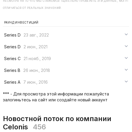
НЕСМОТРЯ НА ТО ЧТО МЫ СТАРАЕМСЯ ТЩАТЕЛЬНО ПРОВЕРЯТЬ ЭТИ ДАННЫЕ, МОГУТ
ОТЛИЧАТЬСЯ ОТ РЕАЛЬНЫХ ЗНАЧЕНИЙ.
РАУНД ИНВЕСТИЦИЙ
Series D
23 авг., 2022
***
Series D
2 июн., 2021
***
***
Series C
21 нояб., 2019
***
***
***
Series B
26 июн., 2018
***
***
***
Series A
7 июн., 2016
***
***
***
*** - Для просмотра этой информации пожалуйста
***
залогиньтесь на сайт или создайте новый аккаунт
***
***
Новостной поток по компании
Celonis
456