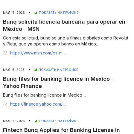
•
МАЯ 16, 2026
ПОКАЗАТЬ НА ГРАФИКЕ
Bunq solicita licencia bancaria para operar en
México - MSN
Con esta solicitud, bunq se une a firmas globales como Revolut
y Plata, que ya operan como banco en México....
https://www.msn.com/es-mx/dinero/noticias/bunq-solicita-licencia-bancaria-para-operar-en-m%C3%A9xico-es-el-segundo-neobanco-m%C3%A1s-grande-de-europa/ar-AA237lxM
•
МАЯ 15, 2026
ПОКАЗАТЬ НА ГРАФИКЕ
Bunq files for banking licence in Mexico -
Yahoo Finance
Bunq files for banking licence in Mexico ...
https://finance.yahoo.com/economy/policy/articles/bunq-files-banking-licence-mexico-115646708.html
•
МАЯ 14, 2026
ПОКАЗАТЬ НА ГРАФИКЕ
Fintech Bunq Applies for Banking License in