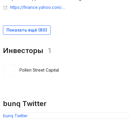
https://finance.yahoo.com/news/bunq-submits-application-us-banking-115352189.html
Показать ещё (
80
)
Инвесторы
1
Pollen Street Capital
bunq Twitter
bunq Twitter