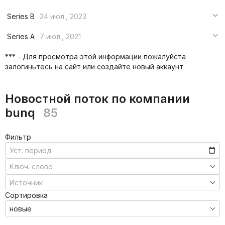
***
Series B
24 июл., 2023
***
***
Series A
7 июл., 2021
***
***
***
*** - Для просмотра этой информации пожалуйста
***
залогиньтесь на сайт или создайте новый аккаунт
***
***
Новостной поток по компании
bunq
85
Фильтр
Сортировка