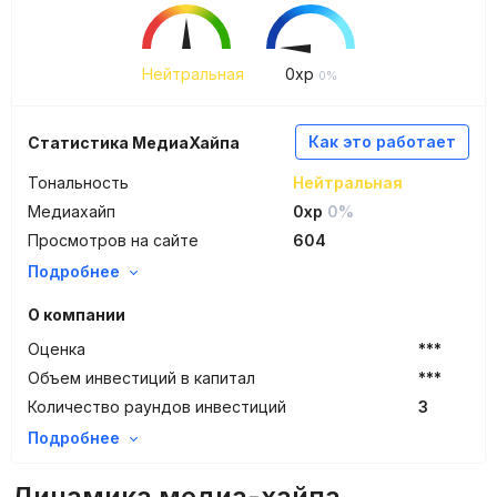
Нейтральная
0
xp
0%
Как это работает
Статистика МедиаХайпа
Тональность
Нейтральная
Медиахайп
0xp
0%
Просмотров на сайте
604
Подробнее
О компании
Оценка
***
Объем инвестиций в капитал
***
Количество раундов инвестиций
3
Подробнее
Динамика медиа-хайпа