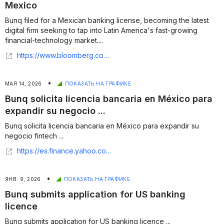
Mexico
Bunq filed for a Mexican banking license, becoming the latest
digital firm seeking to tap into Latin America's fast-growing
financial-technology market....
https://www.bloomberg.com/news/articles/2026-05-13/fintech-bunq-applies-for-mexican-banking-license-in-global-push
•
МАЯ 14, 2026
ПОКАЗАТЬ НА ГРАФИКЕ
Bunq solicita licencia bancaria en México para
expandir su negocio ...
Bunq solicita licencia bancaria en México para expandir su
negocio fintech ...
https://es.finance.yahoo.com/noticias/bunq-solicita-licencia-bancaria-m%C3%A9xico-165227468.html
•
ЯНВ. 9, 2026
ПОКАЗАТЬ НА ГРАФИКЕ
Bunq submits application for US banking
licence
Bunq submits application for US banking licence ...