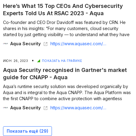
Here’s What 15 Top CEOs And Cybersecurity
Experts Told Us At RSAC 2023 - Aqua
Co-founder and CEO Dror Davidoff was featured by CRN. He
shares in his insights: “For many customers, cloud security
started by just getting visibility — to understand what they have
in the cloud. I think there is a realization that it’s a good first
Aqua Security
https://www.aquasec.com/news/heres-what-15-top-ceos-and-cybersecurity-experts-told-us-at-rsac-2023/
step...
•
ИЮН. 26, 2023
ПОКАЗАТЬ НА ГРАФИКЕ
Aqua Security recognised in Gartner's market
guide for CNAPP - Aqua
Aqua’s runtime security solution was developed organically by
Aqua and is integral to the Aqua CNAPP. The Aqua Platform was
the first CNAPP to combine active protection with agentless
workload visibility....
Aqua Security
https://www.aquasec.com/news/aqua-security-recognised-in-gartners-market-guide-for-cnapp/
Показать ещё (
29
)