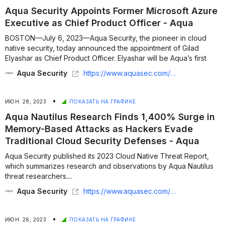
Aqua Security Appoints Former Microsoft Azure
Executive as Chief Product Officer - Aqua
BOSTON—July 6, 2023—Aqua Security, the pioneer in cloud
native security, today announced the appointment of Gilad
Elyashar as Chief Product Officer. Elyashar will be Aqua’s first
Chief Product Officer responsible for leading the product
Aqua Security
https://www.aquasec.com/news/aqua-security-appoints-former-microsoft-azure-executive-as-chief-product-officer/
management organiz...
•
ИЮН. 28, 2023
ПОКАЗАТЬ НА ГРАФИКЕ
Aqua Nautilus Research Finds 1,400% Surge in
Memory-Based Attacks as Hackers Evade
Traditional Cloud Security Defenses - Aqua
Aqua Security published its 2023 Cloud Native Threat Report,
which summarizes research and observations by Aqua Nautilus
threat researchers....
Aqua Security
https://www.aquasec.com/news/aqua-nautilus-research-finds-1400-surge-in-memory-based-attacks/
•
ИЮН. 26, 2023
ПОКАЗАТЬ НА ГРАФИКЕ