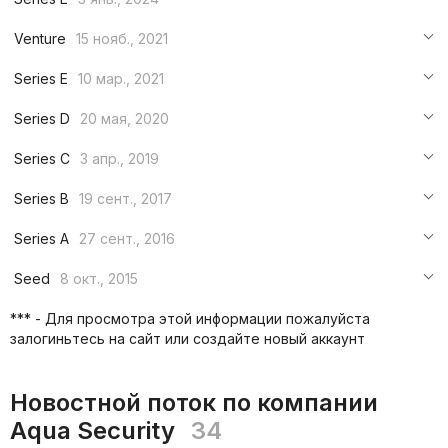
***
Venture
15 нояб., 2021
***
***
Series E
10 мар., 2021
***
***
***
Series D
20 мая, 2020
***
***
***
Series C
3 апр., 2019
***
***
***
Series B
19 сент., 2017
***
***
***
Series A
27 сент., 2016
***
***
***
Seed
8 окт., 2015
***
***
***
*** - Для просмотра этой информации пожалуйста
***
залогиньтесь на сайт или создайте новый аккаунт
***
***
Новостной поток по компании
Aqua Security
34