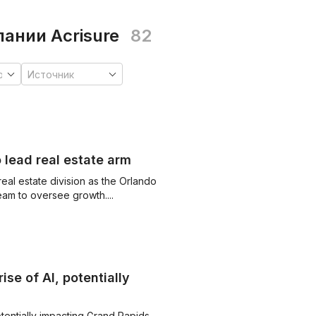
ании Acrisure
82
 lead real estate arm
eal estate division as the Orlando
team to oversee growth....
ise of AI, potentially
otentially impacting Grand Rapids