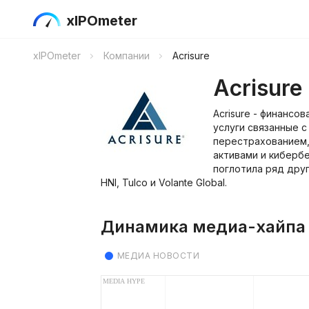
xIPOmeter
xIPOmeter
Компании
Acrisure
Acrisure
Acrisure - финансо
услуги связанные с
перестрахованием
активами и киберб
поглотила ряд друг
HNI, Tulco и Volante Global.
Динамика медиа-хайпа
МЕДИА НОВОСТИ