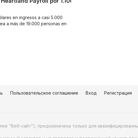
Heartland Payroll por 1.100
ólares en ingresos a casi 5.000
plea a más de 19.000 personas en
зь
Пользовательское соглашение
Вход
Регистрация
алее "Веб-сайт"), предназначена только для квалифицирован