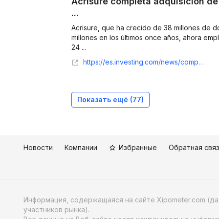
Acrisure completa adquisición de 
...
Acrisure, que ha crecido de 38 millones de d
millones en los últimos once años, ahora em
24 ...
https://es.investing.com/news/company-news/acrisure-completa-adquisicion-de-heartland-payroll-por-1100-millones-de-dolares-93CH-3326226
Показать ещё (
77
)
Новости
Компании
Избранные
Обратная свя
Информация, содержащаяся на сайте Xipometer.com (д
участников рынка).