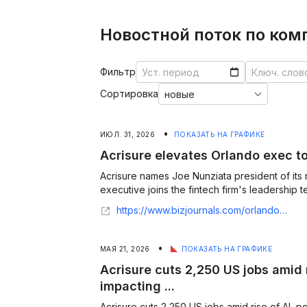
Новостной поток по комп
Фильтр
Сортировка
•
ИЮЛ. 31, 2026
ПОКАЗАТЬ НА ГРАФИКЕ
Acrisure elevates Orlando exec to
Acrisure names Joe Nunziata president of its r
executive joins the fintech firm's leadership 
https://www.bizjournals.com/orlando/news/2026/07/30/joe-nunziata-acrisure-new-role-prez-real-estate.html
•
МАЯ 21, 2026
ПОКАЗАТЬ НА ГРАФИКЕ
Acrisure cuts 2,250 US jobs amid r
impacting ...
Acrisure cuts 2,250 US jobs amid rise of AI, p