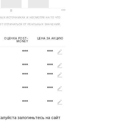
ЫХ ИСТОЧНИКАХ И НЕСМОТРЯ НА ТО ЧТО
УТ ОТЛИЧАТЬСЯ ОТ РЕАЛЬНЫХ ЗНАЧЕНИЙ.
ОЦЕНКА POST-
ЦЕНА ЗА АКЦИЮ
MONEY
***
***
***
***
***
***
***
***
***
***
алуйста залогиньтесь на сайт