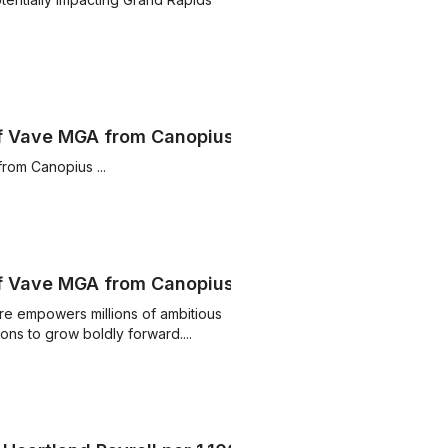
of Vave MGA from Canopius
rom Canopius ...
of Vave MGA from Canopius
ure empowers millions of ambitious
ions to grow boldly forward....