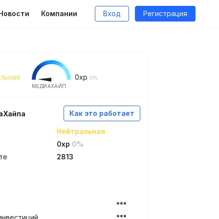
Новости
Компании
Вход
Регистрация
льная
0
xp
0%
МЕДИАХАЙП
Как это работает
аХайпа
Нейтральная
0xp
0%
те
2813
***
инвестиций
***