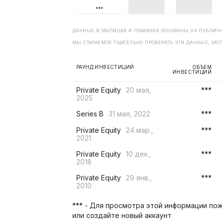
ДАННЫЕ В ТАБЛИЦАХ И ГРАФИКАХ ОСНОВАНЫ НА ПУБЛИЧН
МЫ СТАРАЕМСЯ ТЩАТЕЛЬНО ПРОВЕРЯТЬ ЭТИ ДАННЫЕ, МОГ
РАУНД ИНВЕСТИЦИЙ
ОБЪЕМ
ИНВЕСТИЦИЙ
Private Equity
20 мая,
***
2025
Series B
31 мая, 2022
***
Private Equity
24 мар.,
***
2021
Private Equity
10 дек.,
***
2018
Private Equity
29 янв.,
***
2010
*** - Для просмотра этой информации пож
или создайте новый аккаунт