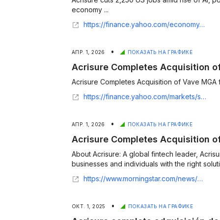
economy ...
https://finance.yahoo.com/economy/articles/acrisure-cuts-2-250-us-024347673.html
•
АПР. 1, 2026
ПОКАЗАТЬ НА ГРАФИКЕ
Acrisure Completes Acquisition 
Acrisure Completes Acquisition of Vave MGA f
https://finance.yahoo.com/markets/stocks/articles/acrisure-completes-acquisition-vave-mga-110000092.html
•
АПР. 1, 2026
ПОКАЗАТЬ НА ГРАФИКЕ
Acrisure Completes Acquisition 
About Acrisure: A global fintech leader, Acris
businesses and individuals with the right solut
https://www.morningstar.com/news/business-wire/20260331482567/acrisure-completes-acquisition-of-vave-mga-from-canopius
•
ОКТ. 1, 2025
ПОКАЗАТЬ НА ГРАФИКЕ