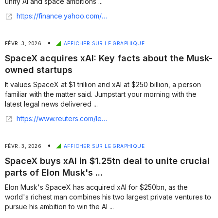
unify AI and space ambitions ...
https://finance.yahoo.com/news/musks-spacex-merge-xai-combined-212210116.html
•
FÉVR. 3, 2026
AFFICHER SUR LE GRAPHIQUE
SpaceX acquires xAI: Key facts about the Musk-
owned startups
It values SpaceX at $1 trillion and xAI at $250 billion, a person
familiar with the matter said. Jumpstart your morning with the
latest legal news delivered ...
https://www.reuters.com/legal/transactional/spacex-acquires-xai-key-facts-about-musk-owned-startups-2026-02-03/
•
FÉVR. 3, 2026
AFFICHER SUR LE GRAPHIQUE
SpaceX buys xAI in $1.25tn deal to unite crucial
parts of Elon Musk's ...
Elon Musk's SpaceX has acquired xAI for $250bn, as the
world's richest man combines his two largest private ventures to
pursue his ambition to win the AI ...