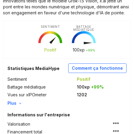
innovations telles que le modèle Grok-1.5 Vision, x.ai jette un
pont entre les mondes numérique et physique, démontrant ainsi
son engagement en faveur d'une technologie d'IA de pointe.
SENTIMENT
BATTAGE
MÉDIATIQUE
Positif
100
xp
+99%
Comment ça fonctionne
Statistiques MediaHype
Sentiment
Positif
Battage médiatique
100xp
+99%
Vues sur xIPOmeter
1202
Plus
Informations sur l'entreprise
Valorisation
***
Financement total
***