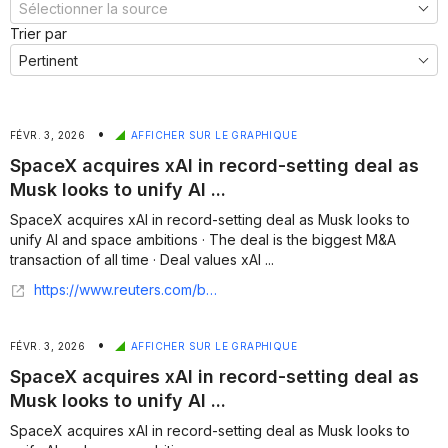
Trier par
•
FÉVR. 3, 2026
AFFICHER SUR LE GRAPHIQUE
SpaceX acquires xAI in record-setting deal as
Musk looks to unify AI ...
SpaceX acquires xAI in record-setting deal as Musk looks to
unify AI and space ambitions · The deal is the biggest M&A
transaction of all time · Deal values xAI ...
https://www.reuters.com/business/musks-spacex-merge-with-xai-combined-valuation-125-trillion-bloomberg-news-2026-02-02/
•
FÉVR. 3, 2026
AFFICHER SUR LE GRAPHIQUE
SpaceX acquires xAI in record-setting deal as
Musk looks to unify AI ...
SpaceX acquires xAI in record-setting deal as Musk looks to