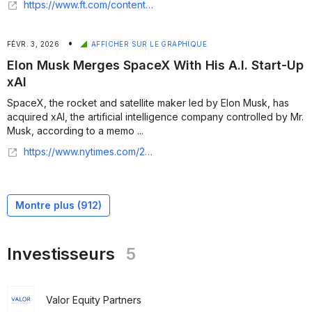
https://www.ft.com/content/8ee76f65-74d9-4679-a2b0-cd8fc3721a8d
•
FÉVR. 3, 2026
AFFICHER SUR LE GRAPHIQUE
Elon Musk Merges SpaceX With His A.I. Start-Up
xAI
SpaceX, the rocket and satellite maker led by Elon Musk, has
acquired xAI, the artificial intelligence company controlled by Mr.
Musk, according to a memo ...
https://www.nytimes.com/2026/02/02/business/spacex-xai-deal.html
Montre plus (
912
)
Investisseurs
5
Valor Equity Partners