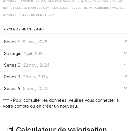
DONNÉES PROVENANT DE SOURCES PUBLIQUES ET, BIEN QUE NOUS FASSIONS TOUT
NOTRE POSSIBLE POUR LES COMPILER, ELLES PEUVENT NE PAS COÏNCIDER AVEC LES
DONNÉES RÉELLES DE L'ÉMETTEUR.
CYCLE DE FINANCEMENT
Series E
6 janv., 2026
***
Strategic
1 juil., 2025
***
***
Series C
22 nov., 2024
***
***
***
Series B
26 mai, 2024
***
***
***
Series A
5 déc., 2023
***
***
***
*** - Pour consulter les données, veuillez vous connecter à
***
votre compte ou en créer un nouveau.
***
***
Calculateur de valorisation