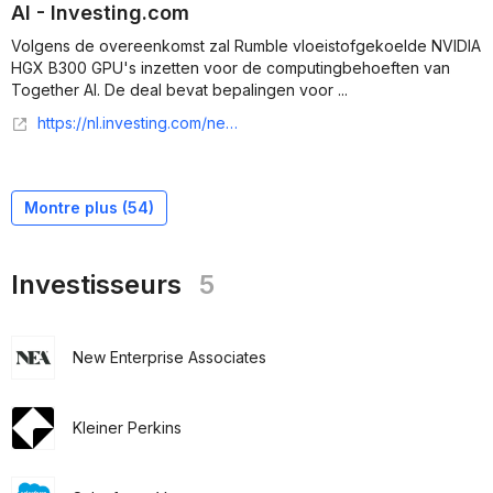
AI - Investing.com
Volgens de overeenkomst zal Rumble vloeistofgekoelde NVIDIA
HGX B300 GPU's inzetten voor de computingbehoeften van
Together AI. De deal bevat bepalingen voor ...
https://nl.investing.com/news/company-news/rumble-sluit-meerjarige-gpudeal-met-together-ai-93CH-825399
Montre plus (
54
)
Investisseurs
5
New Enterprise Associates
Kleiner Perkins