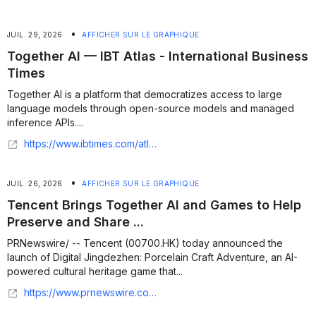
•
JUIL. 29, 2026
AFFICHER SUR LE GRAPHIQUE
Together AI — IBT Atlas - International Business
Times
Together AI is a platform that democratizes access to large
language models through open-source models and managed
inference APIs....
https://www.ibtimes.com/atlas/company/together-ai
•
JUIL. 26, 2026
AFFICHER SUR LE GRAPHIQUE
Tencent Brings Together AI and Games to Help
Preserve and Share ...
PRNewswire/ -- Tencent (00700.HK) today announced the
launch of Digital Jingdezhen: Porcelain Craft Adventure, an AI-
powered cultural heritage game that...
https://www.prnewswire.com/news-releases/tencent-brings-together-ai-and-games-to-help-preserve-and-share-cultural-heritage-of-new-unesco-site-in-jingdezhen-302834555.html