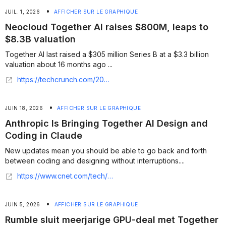
•
JUIL. 1, 2026
AFFICHER SUR LE GRAPHIQUE
Neocloud Together AI raises $800M, leaps to
$8.3B valuation
Together AI last raised a $305 million Series B at a $3.3 billion
valuation about 16 months ago ...
https://techcrunch.com/2026/07/01/neocloud-together-ai-raises-800m-leaps-to-8-3b-valuation/
•
JUIN 18, 2026
AFFICHER SUR LE GRAPHIQUE
Anthropic Is Bringing Together AI Design and
Coding in Claude
New updates mean you should be able to go back and forth
between coding and designing without interruptions....
https://www.cnet.com/tech/services-and-software/anthropic-claude-code-design-june-2026-news/
•
JUIN 5, 2026
AFFICHER SUR LE GRAPHIQUE
Rumble sluit meerjarige GPU-deal met Together