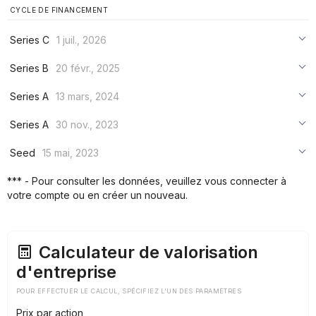
CYCLE DE FINANCEMENT
Series C
1 juil., 2026
***
Series B
20 févr., 2025
***
***
Series A
13 mars, 2024
***
***
***
Series A
30 nov., 2023
***
***
***
Seed
15 mai, 2023
***
***
***
*** - Pour consulter les données, veuillez vous connecter à
***
votre compte ou en créer un nouveau.
***
***
Calculateur de valorisation
d'entreprise
POUR EFFECTUER LE CALCUL, SPÉCIFIEZ L'UN DES PARAMÈTRES
Prix par action