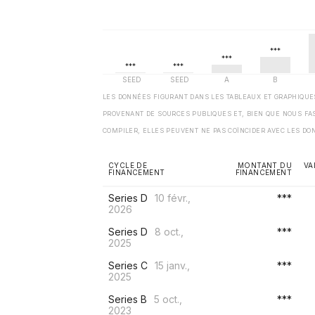
LES DONNÉES FIGURANT DANS LES TABLEAUX ET GRAPHIQU
PROVENANT DE SOURCES PUBLIQUES ET, BIEN QUE NOUS FA
COMPILER, ELLES PEUVENT NE PAS COÏNCIDER AVEC LES DO
CYCLE DE
MONTANT DU
VA
FINANCEMENT
FINANCEMENT
Series D
10 févr.,
***
2026
Series D
8 oct.,
***
2025
Series C
15 janv.,
***
2025
Series B
5 oct.,
***
2023