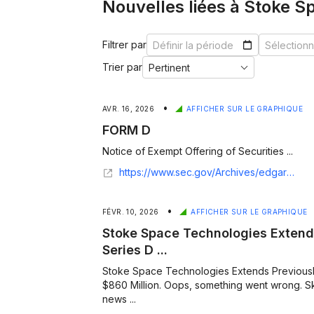
Nouvelles liées à Stoke S
Filtrer par
Trier par
•
AVR. 16, 2026
AFFICHER SUR LE GRAPHIQUE
FORM D
Notice of Exempt Offering of Securities ...
https://www.sec.gov/Archives/edgar/data/1861415/000186141526000001/xslFormDX01/primary_doc.xml
•
FÉVR. 10, 2026
AFFICHER SUR LE GRAPHIQUE
Stoke Space Technologies Exten
Series D ...
Stoke Space Technologies Extends Previousl
$860 Million. Oops, something went wrong. Sk
news ...