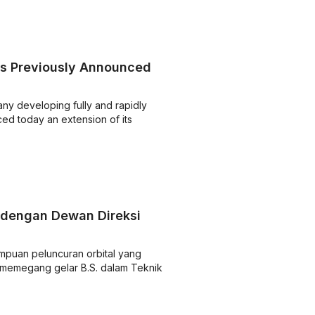
ds Previously Announced
y developing fully and rapidly
ced today an extension of its
 dengan Dewan Direksi
uan peluncuran orbital yang
 memegang gelar B.S. dalam Teknik