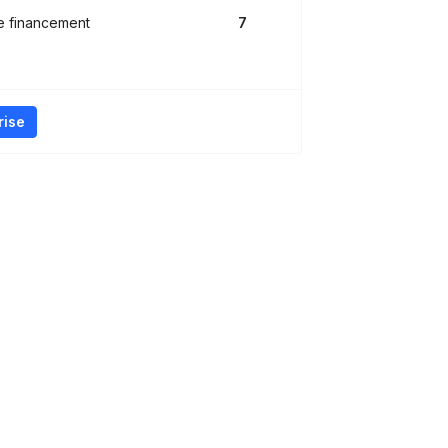
e financement
7
rise