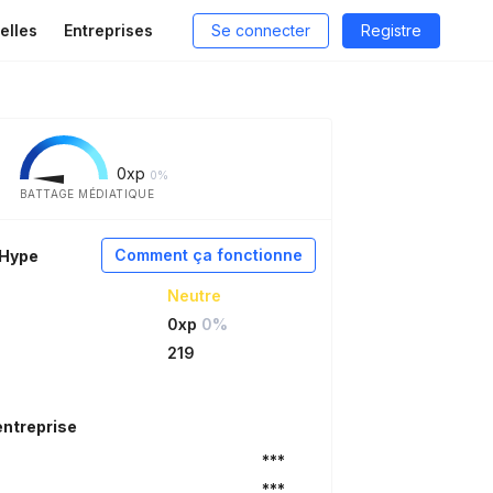
elles
Entreprises
Se connecter
Registre
0
xp
0%
BATTAGE MÉDIATIQUE
Comment ça fonctionne
aHype
Neutre
0xp
0%
219
entreprise
***
***