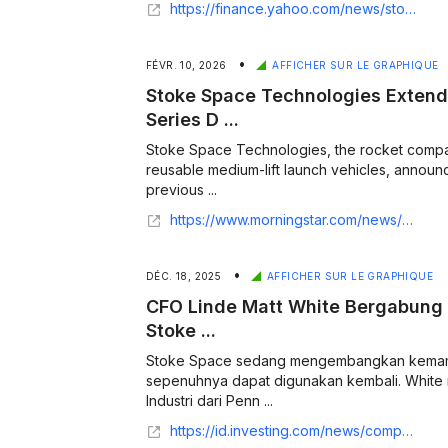
https://finance.yahoo.com/news/stoke-space-technologies-extends-previously-160000570.html
•
FÉVR. 10, 2026
AFFICHER SUR LE GRAPHIQUE
Stoke Space Technologies Exten
Series D ...
Stoke Space Technologies, the rocket compan
reusable medium-lift launch vehicles, announ
previous ...
https://www.morningstar.com/news/business-wire/20260210581633/stoke-space-technologies-extends-previously-announced-series-d-financing-to-860-million
•
DÉC. 18, 2025
AFFICHER SUR LE GRAPHIQUE
CFO Linde Matt White Bergabung
Stoke ...
Stoke Space sedang mengembangkan kemamp
sepenuhnya dapat digunakan kembali. White
Industri dari Penn ...
https://id.investing.com/news/company-news/cfo-linde-matt-white-bergabung-dengan-dewan-direksi-stoke-space-93CH-2908459