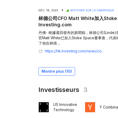
•
DÉC. 18, 2025
AFFICHER SUR LE GRAPHIQUE
林德公司CFO Matt White加入Stok
Investing.com
丹佛- 根據週四發布的新聞稿，林德公司(Linde)(
官Matt White已加入Stoke Space董事會，代表Ind
了他在林德 ...
https://hk.investing.com/news/company-news/article-93CH-1240023
Montre plus (
10
)
Investisseurs
3
US Innovative
Y Combina
Technology