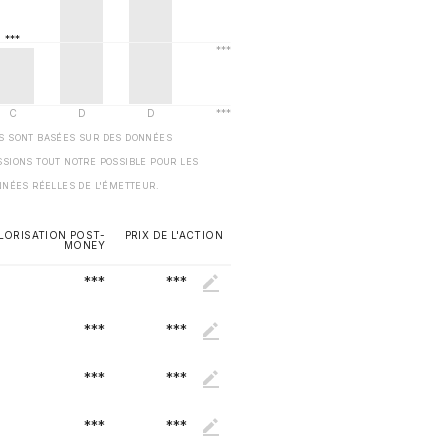
ES SONT BASÉES SUR DES DONNÉES
SSIONS TOUT NOTRE POSSIBLE POUR LES
NNÉES RÉELLES DE L'ÉMETTEUR.
LORISATION POST-
PRIX DE L'ACTION
MONEY
***
***
***
***
***
***
***
***