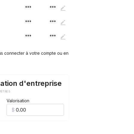
***
***
***
***
***
***
ous connecter à votre compte ou en
ation d'entreprise
MÈTRES
Valorisation