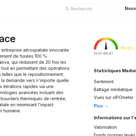
Nouv
ace
Neutre
entreprise aérospatiale innovante
SENTIMENT
ement de fusées 100 %
ova, qui réduisent de 20 fois les
l tout en permettant des opérations
Statistiques Medi
 telles que le repositionnement
s à la demande vers n'importe quelle
Sentiment
es itérations rapides via une
Battage médiatique
chnologies avancées incluant des
Vues sur xIPOmeter
boucliers thermiques de rentrée,
tiale en minimisant l'impact
Plus
on humaine.
Informations sur l'
Valorisation
Fonds propres levés