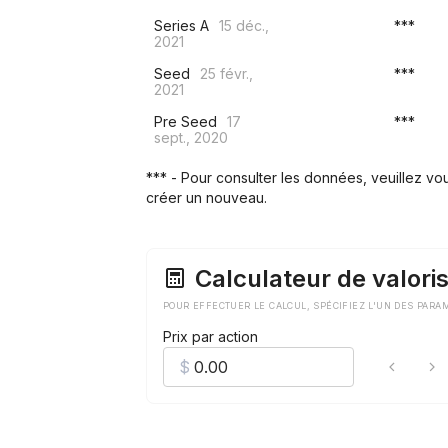
Series A
15 déc.,
***
2021
Seed
25 févr.,
***
2021
Pre Seed
17
***
sept., 2020
*** - Pour consulter les données, veuillez v
créer un nouveau.
Calculateur de valoris
POUR EFFECTUER LE CALCUL, SPÉCIFIEZ L'UN DES PARA
Prix par action