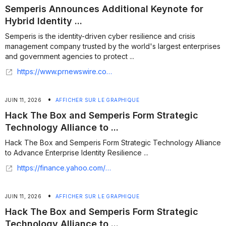
Semperis Announces Additional Keynote for
Hybrid Identity ...
Semperis is the identity-driven cyber resilience and crisis
management company trusted by the world's largest enterprises
and government agencies to protect ...
https://www.prnewswire.com/news-releases/semperis-announces-additional-keynote-for-hybrid-identity-protection-conference-2026-302801247.html
•
JUIN 11, 2026
AFFICHER SUR LE GRAPHIQUE
Hack The Box and Semperis Form Strategic
Technology Alliance to ...
Hack The Box and Semperis Form Strategic Technology Alliance
to Advance Enterprise Identity Resilience ...
https://finance.yahoo.com/sectors/technology/articles/hack-box-semperis-form-strategic-090000305.html
•
JUIN 11, 2026
AFFICHER SUR LE GRAPHIQUE
Hack The Box and Semperis Form Strategic
Technology Alliance to ...