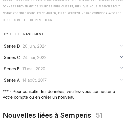
DONNÉES PROVENANT DE SOURCES PUBLIQUES ET, BIEN QUE NOUS FASSIONS TOUT
NOTRE POSSIBLE POUR LES COMPILER, ELLES PEUVENT NE PAS COÏNCIDER AVEC LES
DONNÉES RÉELLES DE L'ÉMETTEUR.
CYCLE DE FINANCEMENT
Series D
20 juin, 2024
***
Series C
24 mai, 2022
***
***
Series B
13 mai, 2020
***
***
***
Series A
14 août, 2017
***
***
***
*** - Pour consulter les données, veuillez vous connecter à
***
votre compte ou en créer un nouveau.
***
***
Nouvelles liées à Semperis
51