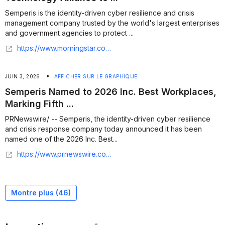
Semperis is the identity-driven cyber resilience and crisis
management company trusted by the world's largest enterprises
and government agencies to protect ...
https://www.morningstar.com/news/business-wire/20260610803688/hack-the-box-and-semperis-form-strategic-technology-alliance-to-advance-enterprise-identity-resilience
•
JUIN 3, 2026
AFFICHER SUR LE GRAPHIQUE
Semperis Named to 2026 Inc. Best Workplaces,
Marking Fifth ...
PRNewswire/ -- Semperis, the identity-driven cyber resilience
and crisis response company today announced it has been
named one of the 2026 Inc. Best...
https://www.prnewswire.com/news-releases/semperis-named-to-2026-inc-best-workplaces-marking-fifth-consecutive-year-302788835.html
Montre plus (
46
)