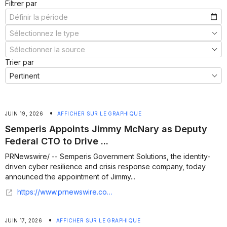
Filtrer par
Trier par
•
JUIN 19, 2026
AFFICHER SUR LE GRAPHIQUE
Semperis Appoints Jimmy McNary as Deputy
Federal CTO to Drive ...
PRNewswire/ -- Semperis Government Solutions, the identity-
driven cyber resilience and crisis response company, today
announced the appointment of Jimmy...
https://www.prnewswire.com/news-releases/semperis-appoints-jimmy-mcnary-as-deputy-federal-cto-to-drive-identity-security-strategy-across-the-public-sector-302803926.html
•
JUIN 17, 2026
AFFICHER SUR LE GRAPHIQUE