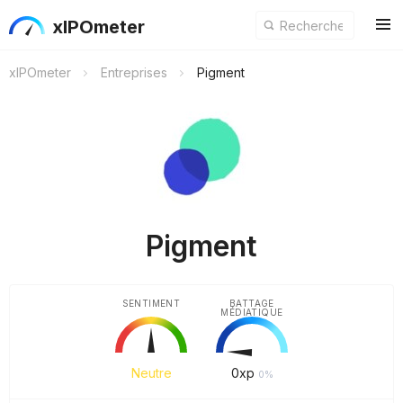
xIPOmeter
xIPOmeter
Entreprises
Pigment
Pigment
SENTIMENT
BATTAGE
MÉDIATIQUE
Neutre
0
xp
0%