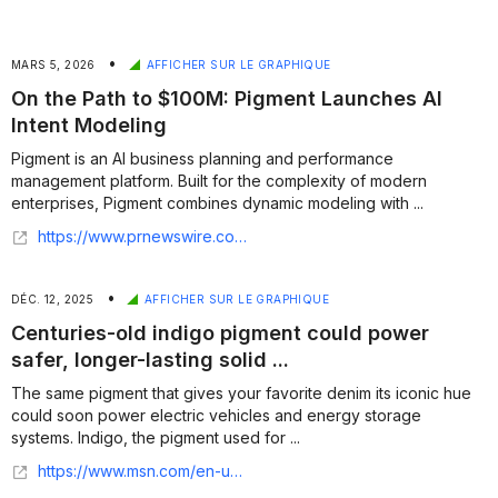
•
MARS 5, 2026
AFFICHER SUR LE GRAPHIQUE
On the Path to $100M: Pigment Launches AI
Intent Modeling
Pigment is an AI business planning and performance
management platform. Built for the complexity of modern
enterprises, Pigment combines dynamic modeling with ...
https://www.prnewswire.com/news-releases/on-the-path-to-100m-pigment-launches-ai-intent-modeling-302703473.html
•
DÉC. 12, 2025
AFFICHER SUR LE GRAPHIQUE
Centuries-old indigo pigment could power
safer, longer-lasting solid ...
The same pigment that gives your favorite denim its iconic hue
could soon power electric vehicles and energy storage
systems. Indigo, the pigment used for ...
https://www.msn.com/en-us/news/technology/centuries-old-indigo-pigment-could-power-safer-longer-lasting-solid-state-batteries/ar-AA1S0I1R