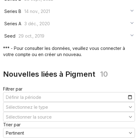
***
***
***
Series B
14 nov., 2021
***
***
***
Series A
3 déc., 2020
***
***
***
Seed
29 oct., 2019
***
***
***
*** - Pour consulter les données, veuillez vous connecter à
***
votre compte ou en créer un nouveau.
***
***
Nouvelles liées à Pigment
10
Filtrer par
Trier par