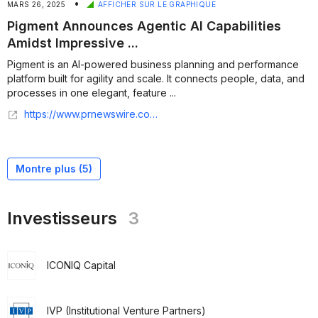
•
MARS 26, 2025
AFFICHER SUR LE GRAPHIQUE
Pigment Announces Agentic AI Capabilities
Amidst Impressive ...
Pigment is an AI-powered business planning and performance
platform built for agility and scale. It connects people, data, and
processes in one elegant, feature ...
https://www.prnewswire.com/news-releases/pigment-announces-agentic-ai-capabilities-amidst-impressive-business-growth-302410354.html
Montre plus (
5
)
Investisseurs
3
ICONIQ Capital
IVP (Institutional Venture Partners)