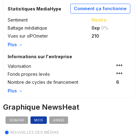
Comment ça fonctionne
Statistiques MediaHype
Sentiment
Neutre
Battage médiatique
0xp
0%
Vues sur xIPOmeter
210
Plus
Informations sur l'entreprise
Valorisation
***
Fonds propres levés
***
Nombre de cycles de financement
6
Plus
Graphique NewsHeat
SEMAINE
MOIS
ANNÉE
NOUVELLES DES MÉDIAS