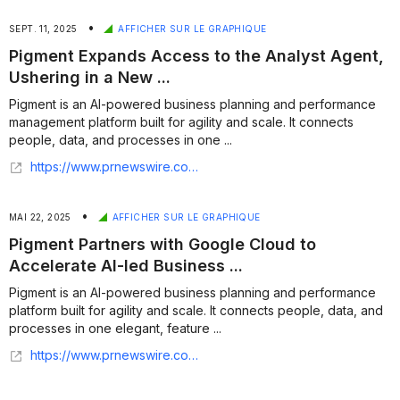
•
SEPT. 11, 2025
AFFICHER SUR LE GRAPHIQUE
Pigment Expands Access to the Analyst Agent,
Ushering in a New ...
Pigment is an AI-powered business planning and performance
management platform built for agility and scale. It connects
people, data, and processes in one ...
https://www.prnewswire.com/news-releases/pigment-expands-access-to-the-analyst-agent-ushering-in-a-new-era-of-intelligent-enterprise-planning-302551838.html
•
MAI 22, 2025
AFFICHER SUR LE GRAPHIQUE
Pigment Partners with Google Cloud to
Accelerate AI-led Business ...
Pigment is an AI-powered business planning and performance
platform built for agility and scale. It connects people, data, and
processes in one elegant, feature ...
https://www.prnewswire.com/news-releases/pigment-partners-with-google-cloud-to-accelerate-ai-led-business-planning-for-agile-strategic-decision-making-302461966.html