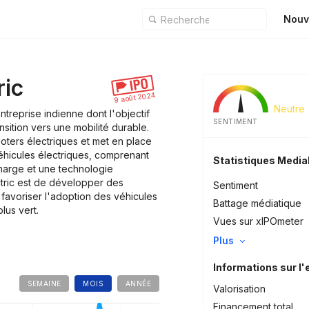
Nouv
ric
9 août 2024
Neutre
entreprise indienne dont l'objectif
SENTIMENT
ansition vers une mobilité durable.
ooters électriques et met en place
hicules électriques, comprenant
Statistiques Medi
harge et une technologie
ctric est de développer des
Sentiment
 favoriser l'adoption des véhicules
Battage médiatique
lus vert.
Vues sur xIPOmeter
Plus
Informations sur l'
SEMAINE
MOIS
ANNÉE
Valorisation
Financement total