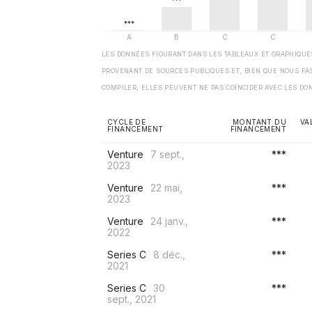
LES DONNÉES FIGURANT DANS LES TABLEAUX ET GRAPHIQU
PROVENANT DE SOURCES PUBLIQUES ET, BIEN QUE NOUS FA
COMPILER, ELLES PEUVENT NE PAS COÏNCIDER AVEC LES DO
CYCLE DE
MONTANT DU
VA
FINANCEMENT
FINANCEMENT
Venture
7 sept.,
***
2023
Venture
22 mai,
***
2023
Venture
24 janv.,
***
2022
Series C
8 déc.,
***
2021
Series C
30
***
sept., 2021