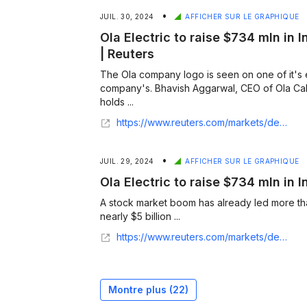
•
JUIL. 30, 2024
AFFICHER SUR LE GRAPHIQUE
Ola Electric to raise $734 mln in I
| Reuters
The Ola company logo is seen on one of it's 
company's. Bhavish Aggarwal, CEO of Ola Cab
holds ...
https://www.reuters.com/markets/deals/indias-ola-electric-prices-ipo-72-76-rupees-per-share-2024-07-28/
•
JUIL. 29, 2024
AFFICHER SUR LE GRAPHIQUE
Ola Electric to raise $734 mln in I
A stock market boom has already led more tha
nearly $5 billion ...
https://www.reuters.com/markets/deals/indias-ola-electric-prices-ipo-72-76-rupees-per-share-2024-07-28/
Montre plus (
22
)