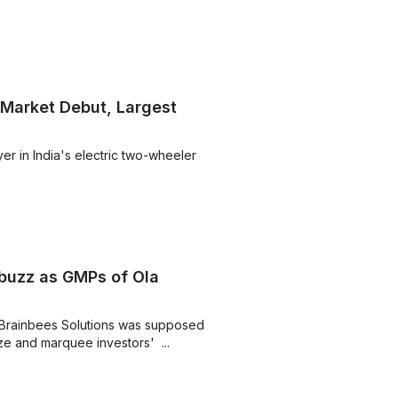
 Market Debut, Largest
er in India's electric two-wheeler
buzz as GMPs of Ola
r Brainbees Solutions was supposed to
be creating a buzz in the market, given the size and marquee investors' ...