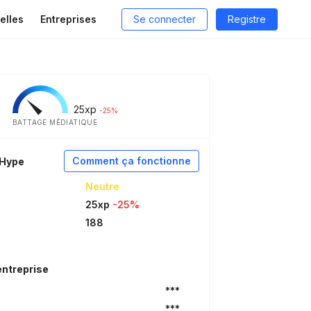
elles
Entreprises
Se connecter
Registre
25
xp
-25%
BATTAGE MÉDIATIQUE
Comment ça fonctionne
aHype
Neutre
25xp
-25%
188
entreprise
***
***