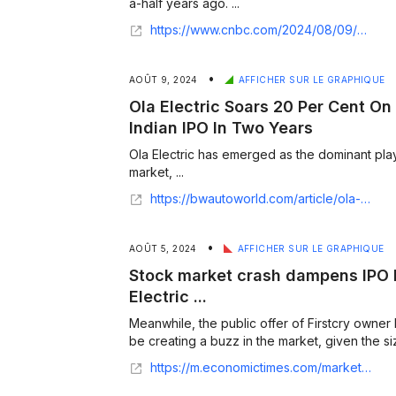
a-half years ago. ...
https://www.cnbc.com/2024/08/09/ola-electric-shares-rise-20percent-in-india-ipo-valuing-firm-at-4point8-billion.html
•
AOÛT 9, 2024
AFFICHER SUR LE GRAPHIQUE
Ola Electric Soars 20 Per Cent On
Indian IPO In Two Years
Ola Electric has emerged as the dominant play
market, ...
https://bwautoworld.com/article/ola-electric-soars-20-per-cent-on-market-debut-largest-indian-ipo-in-two-years-529092
•
AOÛT 5, 2024
AFFICHER SUR LE GRAPHIQUE
Stock market crash dampens IPO 
Electric ...
Meanwhile, the public offer of Firstcry owne
https://m.economictimes.com/markets/ipos/fpos/stock-market-crash-dampens-ipo-buzz-as-gmps-of-ola-electric-firstcry-fall/articleshow/112291765.cms