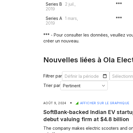
Series B
2 juil.,
***
2019
Series A
1 mars,
***
2019
*** - Pour consulter les données, veuillez v
créer un nouveau.
Nouvelles liées à Ola Elect
Filtrer par
Trier par
•
AOÛT 9, 2024
AFFICHER SUR LE GRAPHIQUE
SoftBank-backed Indian EV startu
debut valuing firm at $4.8 billion
The company makes electric scooters and only