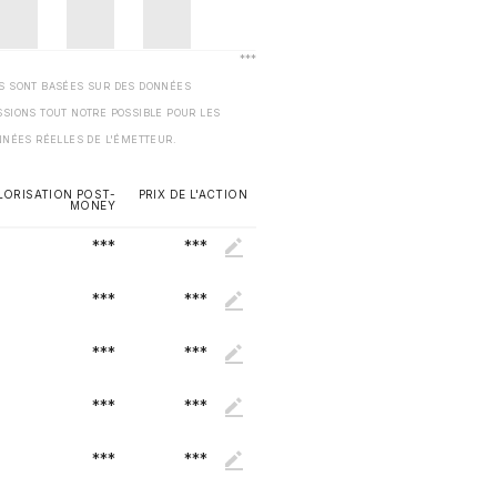
ES SONT BASÉES SUR DES DONNÉES
SSIONS TOUT NOTRE POSSIBLE POUR LES
NNÉES RÉELLES DE L'ÉMETTEUR.
LORISATION POST-
PRIX DE L'ACTION
MONEY
***
***
***
***
***
***
***
***
***
***