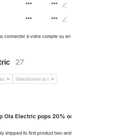
***
***
***
***
ous connecter à votre compte ou en
ric
27
p Ola Electric pops 20% on
 shipped its first product two-and-