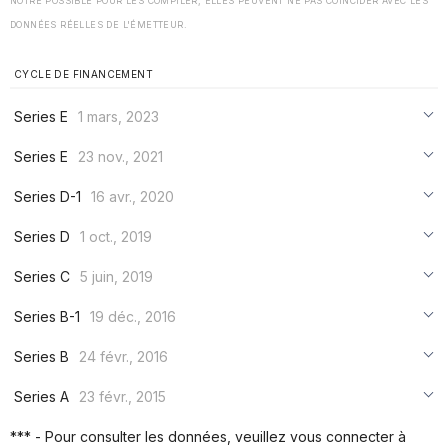
NOTRE POSSIBLE POUR LES COMPILER, ELLES PEUVENT NE PAS COÏNCIDER AVEC LES
DONNÉES RÉELLES DE L'ÉMETTEUR.
CYCLE DE FINANCEMENT
Series E
1 mars, 2023
***
Series E
23 nov., 2021
***
***
Series D-1
16 avr., 2020
***
***
***
Series D
1 oct., 2019
***
***
***
Series C
5 juin, 2019
***
***
***
Series B-1
19 déc., 2016
***
***
***
Series B
24 févr., 2016
***
***
***
Series A
23 févr., 2015
***
***
***
*** - Pour consulter les données, veuillez vous connecter à