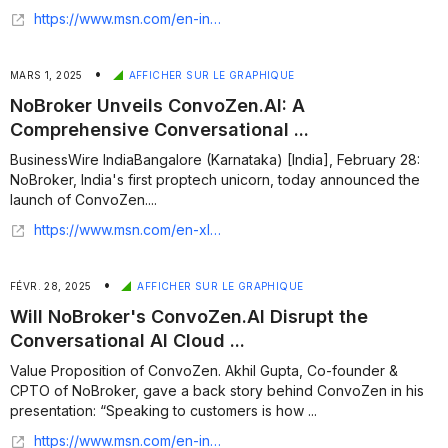
https://www.msn.com/en-in/money/topstories/nobrokers-convozenai-to-help-centre-monitor-helplines-using-conversational-ai/ar-AA1F71NE
•
MARS 1, 2025
AFFICHER SUR LE GRAPHIQUE
NoBroker Unveils ConvoZen.AI: A
Comprehensive Conversational ...
BusinessWire IndiaBangalore (Karnataka) [India], February 28:
NoBroker, India's first proptech unicorn, today announced the
launch of ConvoZen....
https://www.msn.com/en-xl/news/other/nobroker-unveils-convozen-ai-a-comprehensive-conversational-ai-cloud-for-the-agentic-era/ar-AA1zXFNl
•
FÉVR. 28, 2025
AFFICHER SUR LE GRAPHIQUE
Will NoBroker's ConvoZen.AI Disrupt the
Conversational AI Cloud ...
Value Proposition of ConvoZen. Akhil Gupta, Co-founder &
CPTO of NoBroker, gave a back story behind ConvoZen in his
presentation: “Speaking to customers is how ...
https://www.msn.com/en-in/money/news/will-nobroker-s-convozenai-disrupt-the-conversational-ai-cloud-market/ar-AA1zLNLy