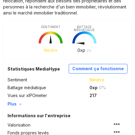
relocation, répondent aux besoins des propriétaires et des
personnes à la recherche d'un bien immobilier, révolutionnant
ainsi le marché immobilier traditionnel.
SENTIMENT
BATTAGE
MÉDIATIQUE
Neutre
0
xp
0%
Comment ça fonctionne
Statistiques MediaHype
Sentiment
Neutre
Battage médiatique
0xp
0%
Vues sur xIPOmeter
217
Plus
Informations sur l'entreprise
Valorisation
***
Fonds propres levés
***