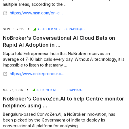
multiple areas, according to the ...
https://www.msn.com/en-ca/money/smallbusiness/nobroker-s-conversational-ai-cloud-bets-on-rapid-ai-adoption-in-customer-services-industry/ar-AA1LIq7S?ocid=finance-verthp-feeds
•
SEPT. 3, 2025
AFFICHER SUR LE GRAPHIQUE
NoBroker's Conversational AI Cloud Bets on
Rapid AI Adoption in ...
Gupta told Entrepreneur India that NoBroker receives an
average of 7-10 lakh calls every day. Without AI technology, it is
impossible to listen to that many ...
https://www.entrepreneur.com/en-in/news-and-trends/nobrokers-conversational-ai-cloud-bets-on-rapid-ai/496609
•
MAI 26, 2025
AFFICHER SUR LE GRAPHIQUE
NoBroker's ConvoZen.AI to help Centre monitor
helplines using ...
Bengaluru-based ConvoZen.AI, a NoBroker innovation, has
been picked by the Government of India to deploy its
conversational AI platform for analysing ...