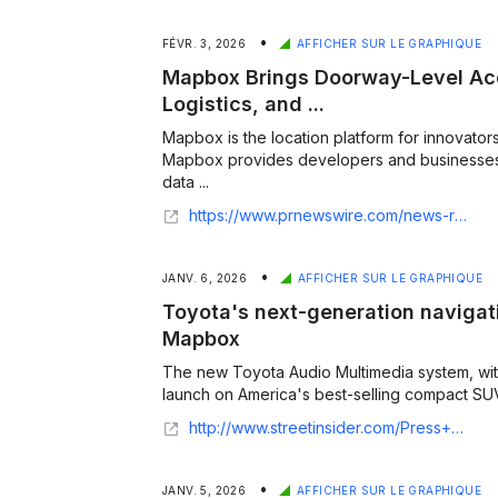
•
FÉVR. 3, 2026
AFFICHER SUR LE GRAPHIQUE
Mapbox Brings Doorway-Level Acc
Logistics, and ...
Mapbox is the location platform for innovator
Mapbox provides developers and businesses
data ...
https://www.prnewswire.com/news-releases/mapbox-brings-doorway-level-accuracy-to-delivery-logistics-and-ride-hailing-302677662.html
•
JANV. 6, 2026
AFFICHER SUR LE GRAPHIQUE
Toyota's next-generation navigati
Mapbox
The new Toyota Audio Multimedia system, with 
launch on America's best-selling compact SUV,
http://www.streetinsider.com/Press+Releases/Toyotas+next-generation+navigation+system+is+built+with+Mapbox/25802701.html
•
JANV. 5, 2026
AFFICHER SUR LE GRAPHIQUE