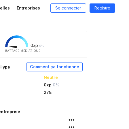
elles
Entreprises
Se connecter
Registre
0
xp
0%
BATTAGE MÉDIATIQUE
Comment ça fonctionne
aHype
Neutre
0xp
0%
278
entreprise
***
***