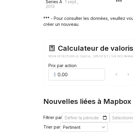
Series A
1 sept.,
***
2013
*** - Pour consulter les données, veuillez v
créer un nouveau.
Calculateur de valoris
POUR EFFECTUER LE CALCUL, SPÉCIFIEZ L'UN DES PARA
Prix par action
Nouvelles liées à Mapbox
Filtrer par
Trier par