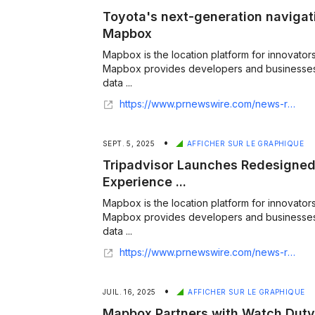
Toyota's next-generation navigati
Mapbox
Mapbox is the location platform for innovator
Mapbox provides developers and businesses
data ...
https://www.prnewswire.com/news-releases/toyotas-next-generation-navigation-system-is-built-with-mapbox-302652233.html
•
SEPT. 5, 2025
AFFICHER SUR LE GRAPHIQUE
Tripadvisor Launches Redesigned 
Experience ...
Mapbox is the location platform for innovator
Mapbox provides developers and businesses
data ...
https://www.prnewswire.com/news-releases/tripadvisor-launches-redesigned-traveler-first-map-experience-powered-by-mapbox-302547205.html
•
JUIL. 16, 2025
AFFICHER SUR LE GRAPHIQUE
Mapbox Partners with Watch Duty