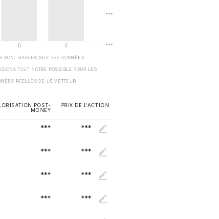
ES SONT BASÉES SUR DES DONNÉES
SSIONS TOUT NOTRE POSSIBLE POUR LES
NNÉES RÉELLES DE L'ÉMETTEUR.
LORISATION POST-
PRIX DE L'ACTION
MONEY
***
***
***
***
***
***
***
***