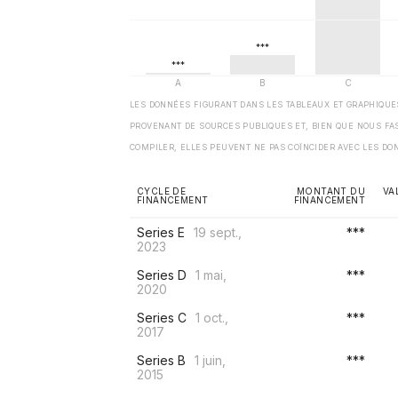
LES DONNÉES FIGURANT DANS LES TABLEAUX ET GRAPHIQU
PROVENANT DE SOURCES PUBLIQUES ET, BIEN QUE NOUS FA
COMPILER, ELLES PEUVENT NE PAS COÏNCIDER AVEC LES DO
CYCLE DE
MONTANT DU
VA
FINANCEMENT
FINANCEMENT
Series E
19 sept.,
***
2023
Series D
1 mai,
***
2020
Series C
1 oct.,
***
2017
Series B
1 juin,
***
2015