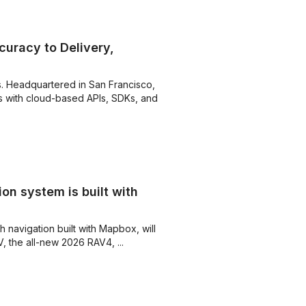
uracy to Delivery,
s. Headquartered in San Francisco,
 with cloud-based APIs, SDKs, and
on system is built with
navigation built with Mapbox, will
 the all-new 2026 RAV4, ...