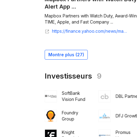
Alert App ...
Mapbox Partners with Watch Duty, Award-Win
TIME, Apple, and Fast Company ...
https://finance.yahoo.com/news/mapbox-partners-watch-duty-award-201600041.html
Montre plus (
27
)
Investisseurs
9
SoftBank
DBL Partn
Vision Fund
Foundry
DFJ Growt
Group
Knight
Promus