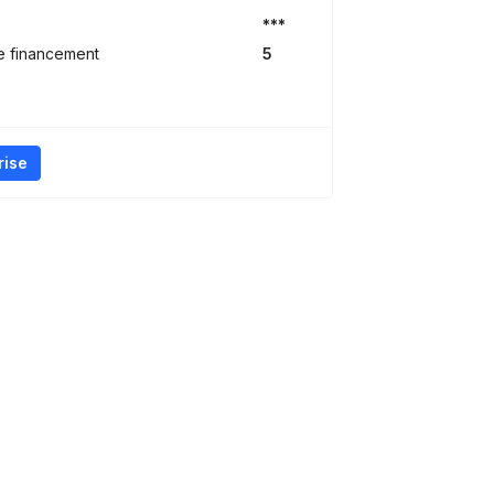
***
e financement
5
rise