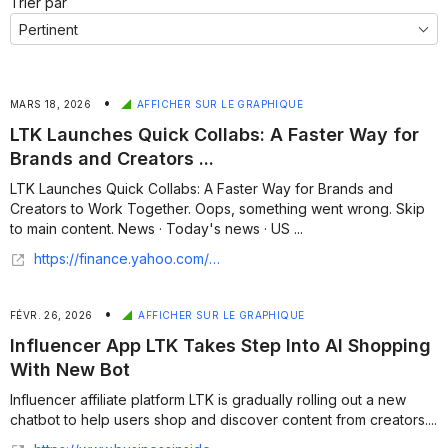
Trier par
•
MARS 18, 2026
AFFICHER SUR LE GRAPHIQUE
LTK Launches Quick Collabs: A Faster Way for
Brands and Creators ...
LTK Launches Quick Collabs: A Faster Way for Brands and
Creators to Work Together. Oops, something went wrong. Skip
to main content. News · Today's news · US ...
https://finance.yahoo.com/news/ltk-launches-quick-collabs-faster-140000834.html
•
FÉVR. 26, 2026
AFFICHER SUR LE GRAPHIQUE
Influencer App LTK Takes Step Into AI Shopping
With New Bot
Influencer affiliate platform LTK is gradually rolling out a new
chatbot to help users shop and discover content from creators....