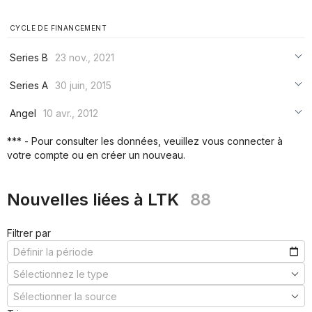
CYCLE DE FINANCEMENT
Series B
23 nov., 2021
***
Series A
30 juin, 2015
***
***
Angel
10 avr., 2012
***
***
***
*** - Pour consulter les données, veuillez vous connecter à
***
votre compte ou en créer un nouveau.
***
***
Nouvelles liées à LTK
88
Filtrer par