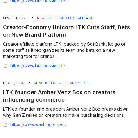
https://www.businessinsider.com/influencer-app-ltk-takes-step-ai-shopping-new-chatbot-chatgpt-2026-2
•
FÉVR. 14, 2026
AFFICHER SUR LE GRAPHIQUE
Creator-Economy Unicorn LTK Cuts Staff, Bets
on New Brand Platform
Creator-affiliate platform LTK, backed by SoftBank, let go of
some staff as it reorganizes its team and bets on a new
marketing tool for brands....
https://www.businessinsider.com/creator-economy-unicorn-ltk-cuts-staff-bets-new-brand-platform-2026-2
•
DÉC. 2, 2025
AFFICHER SUR LE GRAPHIQUE
LTK founder Amber Venz Box on creators
influencing commerce
LTK co-founder and president Amber Venz Box breaks down
why Gen Z relies on creators to make purchasing decisions....
https://www.washingtonpost.com/video/washington-post-live/ltk-founder-amber-venz-box-on-creators-influencing-commerce/2025/12/01/1f88ae4d-7fe2-4ea2-a5b8-469eaa3c8f3b_video.html