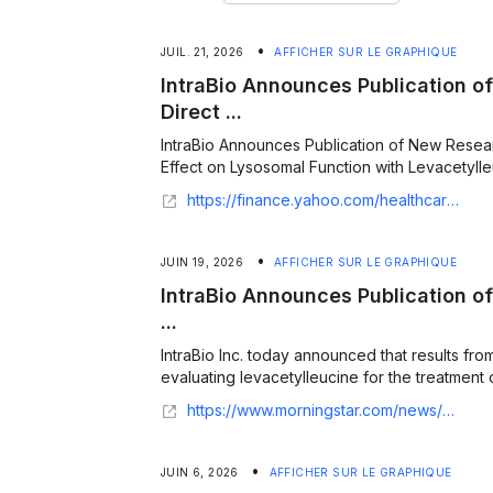
•
JUIL. 21, 2026
AFFICHER SUR LE GRAPHIQUE
IntraBio Announces Publication 
Direct ...
IntraBio Announces Publication of New Resear
Effect on Lysosomal Function with Levacetylleu
https://finance.yahoo.com/healthcare/articles/intrabio-announces-publication-research-showing-123000896.html
•
JUIN 19, 2026
AFFICHER SUR LE GRAPHIQUE
IntraBio Announces Publication of 
...
IntraBio Inc. today announced that results from it
evaluating levacetylleucine for the treatment o
https://www.morningstar.com/news/business-wire/20260618205413/intrabio-announces-publication-of-pivotal-phase-iii-data-with-levacetylleucine-for-ataxia-telangiectasia-in-the-lancet-neurology
•
JUIN 6, 2026
AFFICHER SUR LE GRAPHIQUE