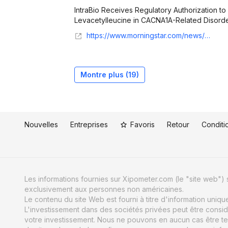
IntraBio Receives Regulatory Authorization to B
Levacetylleucine in CACNA1A-Related Disorders
https://www.morningstar.com/news/business-wire/20260520395239/intrabio-receives-regulatory-authorization-to-begin-pivotal-phase-iii-trial-of-levacetylleucine-in-cacna1a-related-disorders-across-participating-regions
Montre plus (
19
)
Nouvelles
Entreprises
Favoris
Retour
Conditio
Les informations fournies sur Xipometer.com (le "site web") s
exclusivement aux personnes non américaines.
Le contenu du site Web est fourni à titre d'information uniq
L'investissement dans des sociétés privées peut être consid
votre investissement. Nous ne pouvons en aucun cas être te