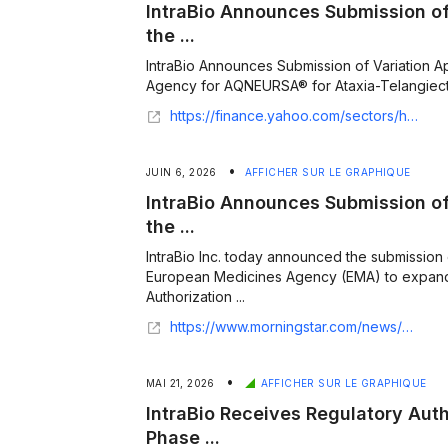
IntraBio Announces Submission of 
the ...
IntraBio Announces Submission of Variation A
Agency for AQNEURSA® for Ataxia-Telangiecta
https://finance.yahoo.com/sectors/healthcare/articles/intrabio-announces-submission-variation-application-150900330.html
•
JUIN 6, 2026
AFFICHER SUR LE GRAPHIQUE
IntraBio Announces Submission of 
the ...
IntraBio Inc. today announced the submission o
European Medicines Agency (EMA) to expan
Authorization ...
https://www.morningstar.com/news/business-wire/20260605049248/intrabio-announces-submission-of-variation-application-to-the-european-medicines-agency-for-aqneursa-for-ataxia-telangiectasia
•
MAI 21, 2026
AFFICHER SUR LE GRAPHIQUE
IntraBio Receives Regulatory Auth
Phase ...