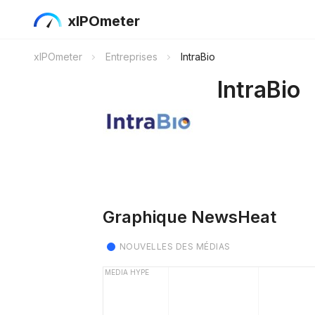
xIPOmeter
xIPOmeter
Entreprises
IntraBio
IntraBio
Graphique NewsHeat
NOUVELLES DES MÉDIAS