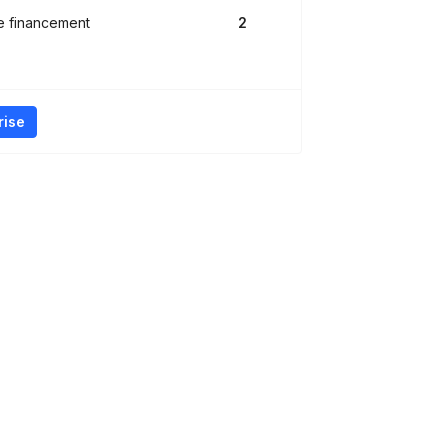
e financement
2
rise