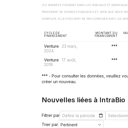
LES DONNÉES FIGURANT DANS LES TABLEAUX ET GRAPHIQU
PROVENANT DE SOURCES PUBLIQUES ET, BIEN QUE NOUS FA
COMPILER, ELLES PEUVENT NE PAS COÏNCIDER AVEC LES DO
CYCLE DE
MONTANT DU
VA
FINANCEMENT
FINANCEMENT
Venture
23 mars,
***
2024
Venture
17 août,
***
2018
*** - Pour consulter les données, veuillez v
créer un nouveau.
Nouvelles liées à IntraBio
Filtrer par
Trier par