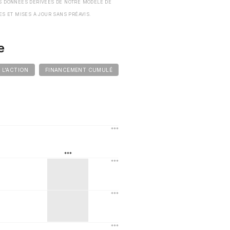
S DONNÉES DÉRIVÉES DE NOTRE MODÈLE DE
ES ET MISES À JOUR SANS PRÉAVIS.
e
E L'ACTION
FINANCEMENT CUMULÉ