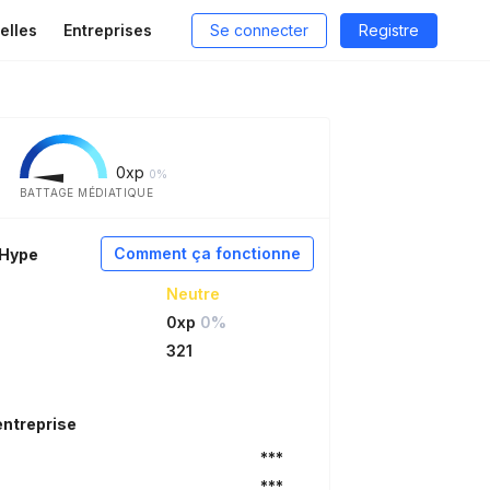
elles
Entreprises
Se connecter
Registre
0
xp
0%
BATTAGE MÉDIATIQUE
Comment ça fonctionne
aHype
Neutre
0xp
0%
321
entreprise
***
***