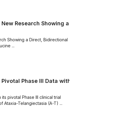
of New Research Showing a
ch Showing a Direct, Bidirectional
cine ...
Pivotal Phase III Data with
s pivotal Phase III clinical trial
f Ataxia-Telangiectasia (A-T) ...