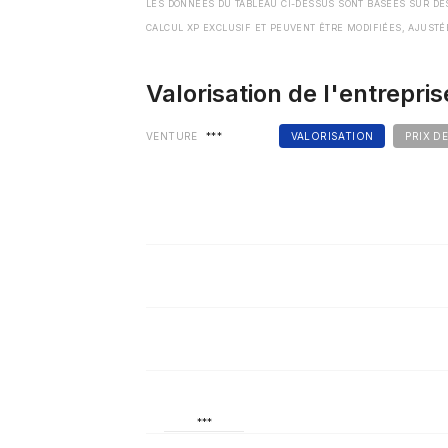
LES DONNÉES DU TABLEAU CI-DESSUS SONT BASÉES SUR DE
CALCUL XP EXCLUSIF ET PEUVENT ÊTRE MODIFIÉES, AJUSTÉ
Valorisation de l'entrepris
VENTURE
***
VALORISATION
PRIX D