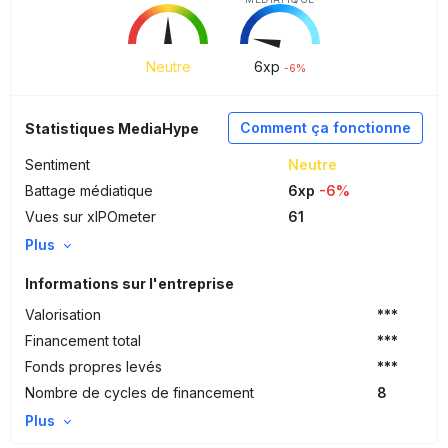
Neutre
6
xp
-6%
Comment ça fonctionne
Statistiques MediaHype
Sentiment
Neutre
Battage médiatique
6xp
-6%
Vues sur xIPOmeter
61
Plus
Informations sur l'entreprise
Valorisation
***
Financement total
***
Fonds propres levés
***
Nombre de cycles de financement
8
Plus