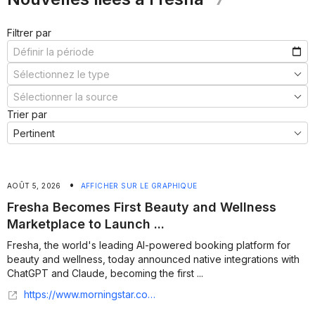
Filtrer par
Trier par
•
AOÛT 5, 2026
AFFICHER SUR LE GRAPHIQUE
Fresha Becomes First Beauty and Wellness
Marketplace to Launch ...
Fresha, the world's leading AI-powered booking platform for
beauty and wellness, today announced native integrations with
ChatGPT and Claude, becoming the first ...
https://www.morningstar.com/news/business-wire/20260804452505/fresha-becomes-first-beauty-and-wellness-marketplace-to-launch-bookings-via-chatgpt-and-claude