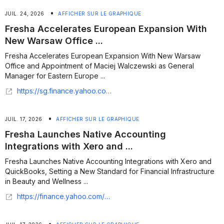
•
JUIL. 24, 2026
AFFICHER SUR LE GRAPHIQUE
Fresha Accelerates European Expansion With
New Warsaw Office ...
Fresha Accelerates European Expansion With New Warsaw
Office and Appointment of Maciej Walczewski as General
Manager for Eastern Europe ...
https://sg.finance.yahoo.com/news/fresha-accelerates-european-expansion-warsaw-132200243.html
•
JUIL. 17, 2026
AFFICHER SUR LE GRAPHIQUE
Fresha Launches Native Accounting
Integrations with Xero and ...
Fresha Launches Native Accounting Integrations with Xero and
QuickBooks, Setting a New Standard for Financial Infrastructure
in Beauty and Wellness ...
https://finance.yahoo.com/small-business/articles/fresha-launches-native-accounting-integrations-125900272.html
•