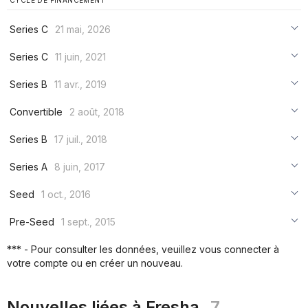
CYCLE DE FINANCEMENT
Series C
21 mai, 2026
***
Series C
11 juin, 2021
***
***
Series B
11 avr., 2019
***
***
***
Convertible
2 août, 2018
***
***
***
Series B
17 juil., 2018
***
***
***
Series A
8 juin, 2017
***
***
***
Seed
1 oct., 2016
***
***
***
Pre-Seed
1 sept., 2015
***
***
***
*** - Pour consulter les données, veuillez vous connecter à
***
votre compte ou en créer un nouveau.
***
***
Nouvelles liées à Fresha
7