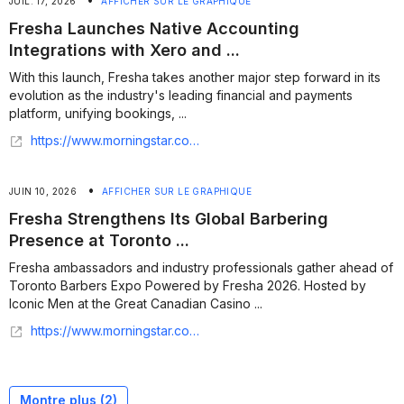
JUIL. 17, 2026
AFFICHER SUR LE GRAPHIQUE
Fresha Launches Native Accounting
Integrations with Xero and ...
With this launch, Fresha takes another major step forward in its
evolution as the industry's leading financial and payments
platform, unifying bookings, ...
https://www.morningstar.com/news/business-wire/20260716662358/fresha-launches-native-accounting-integrations-with-xero-and-quickbooks-setting-a-new-standard-for-financial-infrastructure-in-beauty-and-wellness
•
JUIN 10, 2026
AFFICHER SUR LE GRAPHIQUE
Fresha Strengthens Its Global Barbering
Presence at Toronto ...
Fresha ambassadors and industry professionals gather ahead of
Toronto Barbers Expo Powered by Fresha 2026. Hosted by
Iconic Men at the Great Canadian Casino ...
https://www.morningstar.com/news/business-wire/20260609151018/fresha-strengthens-its-global-barbering-presence-at-toronto-barbers-expo-ahead-of-haircon-powered-by-fresha
Montre plus (
2
)