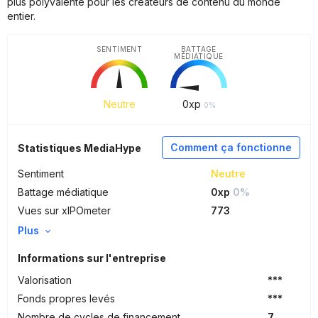
plus polyvalente pour les créateurs de contenu du monde
entier.
SENTIMENT
BATTAGE
MÉDIATIQUE
Neutre
0
xp
0%
Comment ça fonctionne
Statistiques MediaHype
Sentiment
Neutre
Battage médiatique
0xp
0%
Vues sur xIPOmeter
773
Plus
Informations sur l'entreprise
Valorisation
***
Fonds propres levés
***
Nombre de cycles de financement
7