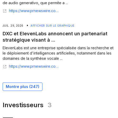
de audio generativo, que permite a ...
https://www.prnewswire.com/news-releases/dxc-y-elevenlabs-anuncian-alianza-estrategica-para-impulsar-la-innovacion-en-ia-y-voz-302836375.html
•
JUIL. 29, 2026
AFFICHER SUR LE GRAPHIQUE
DXC et ElevenLabs annoncent un partenariat
stratégique visant à ...
ElevenLabs est une entreprise spécialisée dans la recherche et
le déploiement d'intelligences artificielles, notamment dans les
domaines de la synthèse vocale ...
https://www.prnewswire.com/news-releases/dxc-et-elevenlabs-annoncent-un-partenariat-strategique-visant-a-deployer-lia-dentreprise-et-linnovation-vocale-302836497.html
Montre plus (
247
)
Investisseurs
3