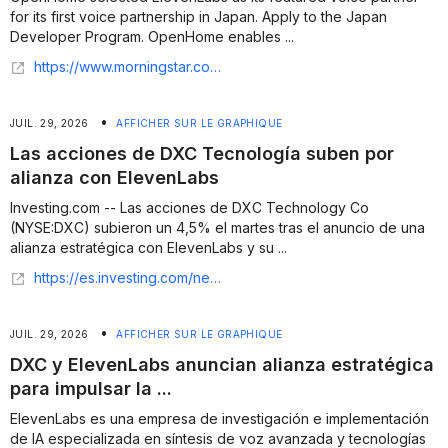
for its first voice partnership in Japan. Apply to the Japan
Developer Program. OpenHome enables ...
https://www.morningstar.com/news/business-wire/20260727859176/openhome-and-elevenlabs-partner-to-grow-voice-ai-development-in-japan
•
JUIL. 29, 2026
AFFICHER SUR LE GRAPHIQUE
Las acciones de DXC Tecnología suben por
alianza con ElevenLabs
Investing.com -- Las acciones de DXC Technology Co
(NYSE:DXC) subieron un 4,5% el martes tras el anuncio de una
alianza estratégica con ElevenLabs y su ...
https://es.investing.com/news/stock-market-news/las-acciones-de-dxc-tecnologia-suben-por-alianza-con-elevenlabs-93CH-3763928
•
JUIL. 29, 2026
AFFICHER SUR LE GRAPHIQUE
DXC y ElevenLabs anuncian alianza estratégica
para impulsar la ...
ElevenLabs es una empresa de investigación e implementación
de IA especializada en síntesis de voz avanzada y tecnologías