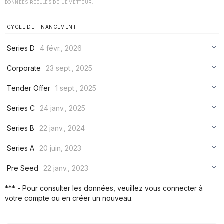
DONNÉES RÉELLES DE L'ÉMETTEUR.
CYCLE DE FINANCEMENT
Series D
4 févr., 2026
***
Corporate
23 sept., 2025
***
***
Tender Offer
1 sept., 2025
***
***
***
Series C
24 janv., 2025
***
***
***
Series B
22 janv., 2024
***
***
***
Series A
20 juin, 2023
***
***
***
Pre Seed
22 janv., 2023
***
***
***
*** - Pour consulter les données, veuillez vous connecter à
***
votre compte ou en créer un nouveau.
***
***