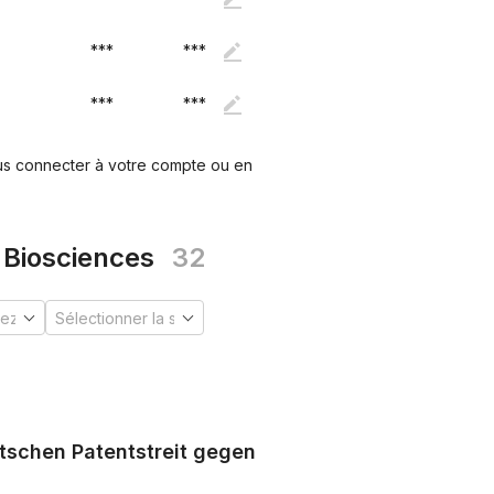
***
***
***
***
ous connecter à votre compte ou en
 Biosciences
32
tschen Patentstreit gegen