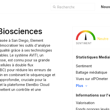
Nouv
Biosciences
Neutre
asée à San Diego, Element
SENTIMENT
mocratiser les outils d'analyse
ualité grâce à ses technologies
bles. Le système AVITI, un
Statistiques Medi
asse, est connu pour sa grande
cellules à double flux
Sentiment
ABC) pour réduire les erreurs de
Battage médiatique
oin en combinant le séquençage et
Vues sur xIPOmeter
approfondie, cruciale pour la
et la plateforme ElemBio Cloud
Plus
ettent un contrôle et une
Informations sur l'
Valorisation
Fonds propres levés