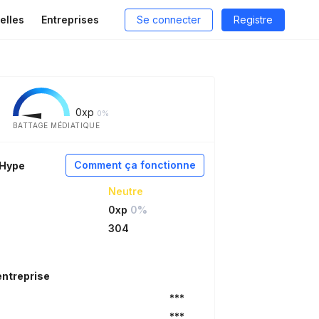
elles
Entreprises
Se connecter
Registre
0
xp
0%
BATTAGE MÉDIATIQUE
Comment ça fonctionne
aHype
Neutre
0xp
0%
304
entreprise
***
***