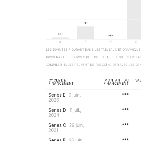
LES DONNÉES FIGURANT DANS LES TABLEAUX ET GRAPHIQU
PROVENANT DE SOURCES PUBLIQUES ET, BIEN QUE NOUS FA
COMPILER, ELLES PEUVENT NE PAS COÏNCIDER AVEC LES DO
CYCLE DE
MONTANT DU
VA
FINANCEMENT
FINANCEMENT
Series E
9 juin,
***
2026
Series D
11 juil.,
***
2024
Series C
29 juin,
***
2021
Series B
26 juin,
***