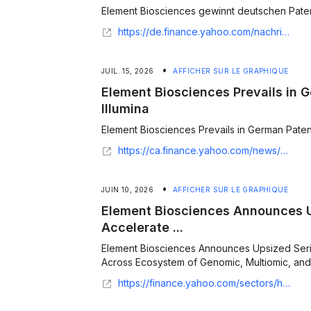
Element Biosciences gewinnt deutschen Patents
https://de.finance.yahoo.com/nachrichten/element-biosciences-gewinnt-deutschen-patentstreit-192800977.html
•
JUIL. 15, 2026
AFFICHER SUR LE GRAPHIQUE
Element Biosciences Prevails in 
Illumina
Element Biosciences Prevails in German Patent 
https://ca.finance.yahoo.com/news/element-biosciences-prevails-german-patent-120000561.html
•
JUIN 10, 2026
AFFICHER SUR LE GRAPHIQUE
Element Biosciences Announces U
Accelerate ...
Element Biosciences Announces Upsized Seri
Across Ecosystem of Genomic, Multiomic, and C
https://finance.yahoo.com/sectors/healthcare/articles/element-biosciences-announces-upsized-series-150000591.html