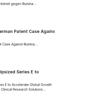
treit gegen Illumina ...
German Patent Case Against
Case Against Illumina ...
psized Series E to
es E to Accelerate Global Growth
linical Research Solutions ...