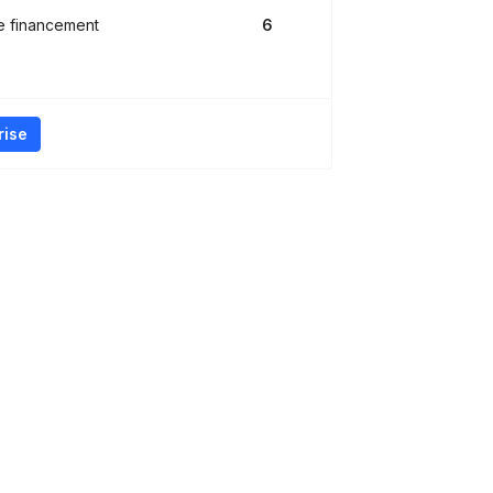
e financement
6
rise