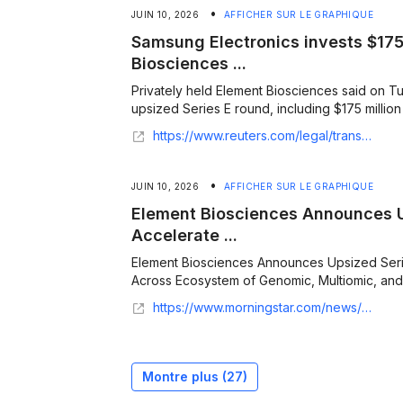
•
JUIN 10, 2026
AFFICHER SUR LE GRAPHIQUE
Samsung Electronics invests $175 
Biosciences ...
Privately held Element Biosciences said on Tu
upsized Series ​E round, including $175 million
https://www.reuters.com/legal/transactional/samsung-electronics-invests-175-million-element-biosciences-series-e-funding-2026-06-09/
•
JUIN 10, 2026
AFFICHER SUR LE GRAPHIQUE
Element Biosciences Announces U
Accelerate ...
Element Biosciences Announces Upsized Seri
Across Ecosystem of Genomic, Multiomic, and C
https://www.morningstar.com/news/business-wire/20260609302219/element-biosciences-announces-upsized-series-e-to-accelerate-global-growth-across-ecosystem-of-genomic-multiomic-and-clinical-research-solutions
Montre plus (
27
)