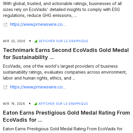
With global, trusted, and actionable ratings, businesses of all
sizes rely on EcoVadis' detailed insights to comply with ESG
regulations, reduce GHG emissions, ...
https://www.prnewswire.com/news-releases/ecovadis-and-leading-industry-organizations-launch-the-retail-impact-initiative-302787955.html
•
AVR. 22, 2026
AFFICHER SUR LE GRAPHIQUE
Technimark Earns Second EcoVadis Gold Medal
for Sustainability ...
EcoVadis, one of the world's largest providers of business
sustainability ratings, evaluates companies across environment,
labor and human rights, ethics, and ...
https://www.prnewswire.com/news-releases/technimark-earns-second-ecovadis-gold-medal-for-sustainability-ranking-in-top-1-of-its-industry-302748815.html
•
AVR. 16, 2026
AFFICHER SUR LE GRAPHIQUE
Eaton Earns Prestigious Gold Medal Rating From
EcoVadis for ...
Eaton Earns Prestigious Gold Medal Rating From EcoVadis for