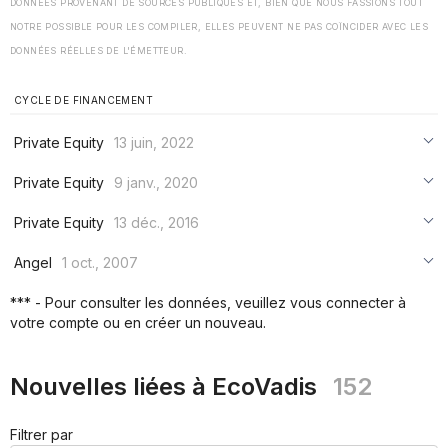
DONNÉES PROVENANT DE SOURCES PUBLIQUES ET, BIEN QUE NOUS FASSIONS TOUT
NOTRE POSSIBLE POUR LES COMPILER, ELLES PEUVENT NE PAS COÏNCIDER AVEC LES
DONNÉES RÉELLES DE L'ÉMETTEUR.
CYCLE DE FINANCEMENT
Private Equity
13 juin, 2022
***
Private Equity
9 janv., 2020
***
***
Private Equity
13 déc., 2016
***
***
***
Angel
1 oct., 2007
***
***
***
*** - Pour consulter les données, veuillez vous connecter à
***
votre compte ou en créer un nouveau.
***
***
Nouvelles liées à EcoVadis
152
Filtrer par