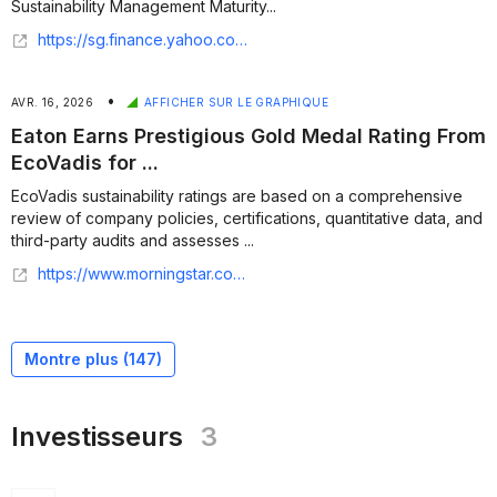
Sustainability Management Maturity...
https://sg.finance.yahoo.com/news/eaton-earns-prestigious-gold-medal-104500845.html
•
AVR. 16, 2026
AFFICHER SUR LE GRAPHIQUE
Eaton Earns Prestigious Gold Medal Rating From
EcoVadis for ...
EcoVadis sustainability ratings are based on a comprehensive
review of company policies, certifications, quantitative data, and
third-party audits and assesses ...
https://www.morningstar.com/news/business-wire/20260415914118/eaton-earns-prestigious-gold-medal-rating-from-ecovadis-for-sustainability-management-maturity
Montre plus (
147
)
Investisseurs
3